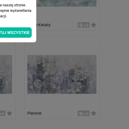
 naszej stronie .
tepnie wyświetlania
cji.
Polne Kwiaty
x4
x4
TUJ WSZYSTKIE
Piwonie
x6
x6