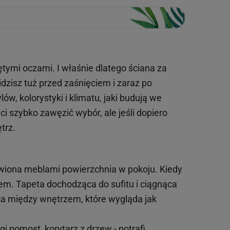
tymi oczami. I właśnie dlatego ściana za
idzisz tuż przed zaśnięciem i zaraz po
ów, kolorystyki i klimatu, jaki budują we
 szybko zawęzić wybór, ale jeśli dopiero
trz.
stawiona meblami powierzchnia w pokoju. Kiedy
iem. Tapeta dochodząca do sufitu i ciągnąca
ica między wnętrzem, które wygląda jak
i pomost, korytarz z drzew - potrafi