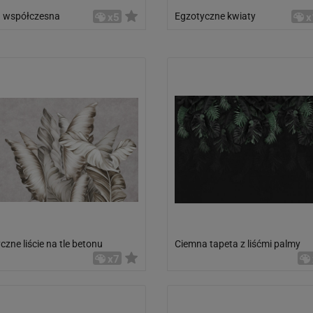
a współczesna
Egzotyczne kwiaty
x5
x
czne liście na tle betonu
Ciemna tapeta z liśćmi palmy
x7