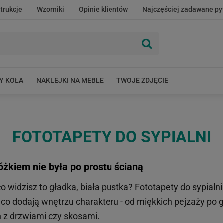
strukcje
Wzorniki
Opinie klientów
Najczęściej zadawane py
Y KOŁA
NAKLEJKI NA MEBLE
TWOJE ZDJĘCIE
FOTOTAPETY DO SYPIALNI
łóżkiem nie była po prostu ścianą
o widzisz to gładka, biała pustka? Fototapety do sypial
ie, co dodają wnętrzu charakteru - od miękkich pejzaży 
n z drzwiami czy skosami.