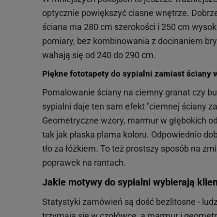
optycznie powiększyć ciasne wnętrze. Dobrze 
ściana ma 280 cm szerokości i 250 cm wysokoś
pomiary, bez kombinowania z docinaniem bry
wahają się od 240 do 290 cm.
Piękne fototapety do sypialni zamiast ściany 
Pomalowanie ściany na ciemny granat czy bute
sypialni daje ten sam efekt "ciemnej ściany z
Geometryczne wzory, marmur w głębokich odci
tak jak płaska plama koloru. Odpowiednio dob
tło za łóżkiem. To też prostszy sposób na zm
poprawek na rantach.
Jakie motywy do sypialni wybierają klien
Statystyki zamówień są dość bezlitosne - lud
trzymają się w czołówce, a marmur i geomet