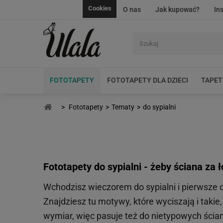
Cookies
O nas
Jak kupować?
In
FOTOTAPETY
FOTOTAPETY DLA DZIECI
TAPET
>
Fototapety
>
Tematy
>
do sypialni
Fototapety do sypialni - żeby ściana za 
Wchodzisz wieczorem do sypialni i pierwsze c
Znajdziesz tu motywy, które wyciszają i tak
wymiar, więc pasuje też do nietypowych ścia