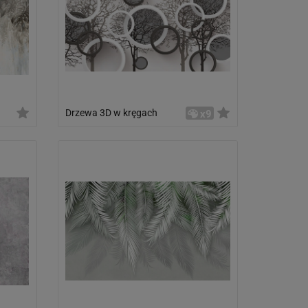
Drzewa 3D w kręgach
x9