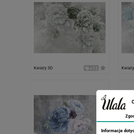
Kwiaty 3D
Kwiaty
x12
C
Zgo
Informacje doty