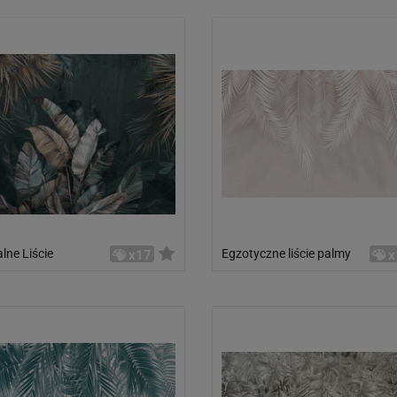
lne Liście
Egzotyczne liście palmy
x17
x