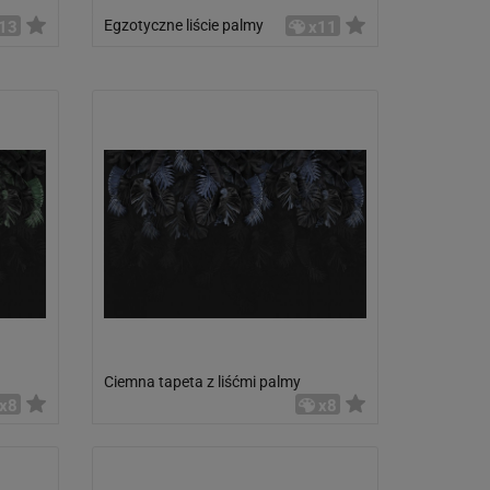
Egzotyczne liście palmy
13
x11
Ciemna tapeta z liśćmi palmy
x8
x8