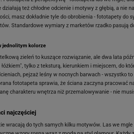
działają też chłodne odcienie i motywy z głębią, a nie 
ci, masz dokładnie tyle do obrobienia - fototapety do sy
tów. Standardowe wymiary z marketów rzadko pasują do 
w jednolitym kolorze
lkową zieleń to kuszące rozwiązanie, ale dwa lata późni
a łóżkiem", tylko z teksturą, kierunkiem i miejscem, do 
eniach, pejzaż leśny w nocnych barwach - wszystko to cz
rana fototapeta sprawia, że ściana zaczyna pracować na 
ianę charakteru wnętrza niż przemalowywanie - nie musis
ci najczęściej
zie wracają do tych samych kilku motywów. Las we mgle wy
ryczne wzory rosną wraz z modą na styl glamour. Każdy 