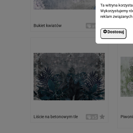
Ta witryna korzyst
Wykorzystujemy równ
reklam związanych 
Bukiet kwiatów
Bukiet
x6
Dostosuj
Liście na betonowym tle
Piwoni
x5