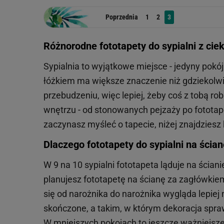
Poprzednia
1
2
3
Różnorodne fototapety do sypialni z ci
Sypialnia to wyjątkowe miejsce - jedyny pok
łóżkiem ma większe znaczenie niż gdziekolwiek
przebudzeniu, więc lepiej, żeby coś z tobą rob
wnętrzu - od stonowanych pejzaży po fototap
zaczynasz myśleć o tapecie, niżej znajdziesz
Dlaczego fototapety do sypialni na ścia
W 9 na 10 sypialni fototapeta ląduje na ścia
planujesz fototapetę na ścianę za zagłówkiem
się od narożnika do narożnika wygląda lepiej
skończone, a takim, w którym dekoracja spra
W mniejszych pokojach to jeszcze ważniejsze.