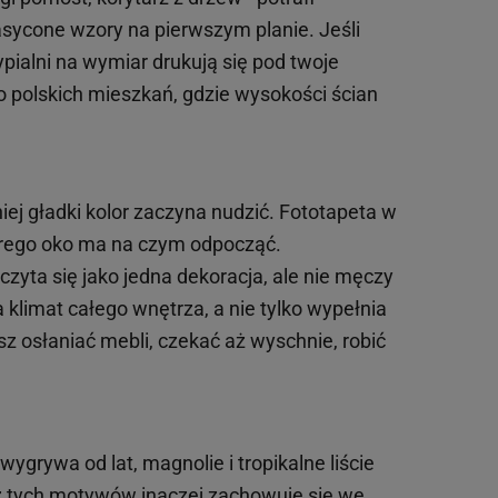
nasycone wzory na pierwszym planie. Jeśli
pialni na wymiar drukują się pod twoje
polskich mieszkań, gdzie wysokości ścian
ej gładki kolor zaczyna nudzić. Fototapeta w
którego oko ma na czym odpocząć.
yta się jako jedna dekoracja, ale nie męczy
klimat całego wnętrza, a nie tylko wypełnia
z osłaniać mebli, czekać aż wyschnie, robić
grywa od lat, magnolie i tropikalne liście
z tych motywów inaczej zachowuje się we