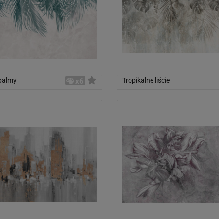
 palmy
Tropikalne liście
x6