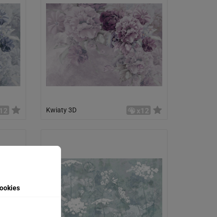
Kwiaty 3D
12
x12
ookies