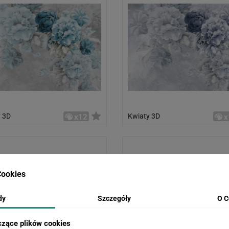
 3D
Kwiaty 3D
x12
x
ookies
dy
Szczegóły
O C
czące plików cookies