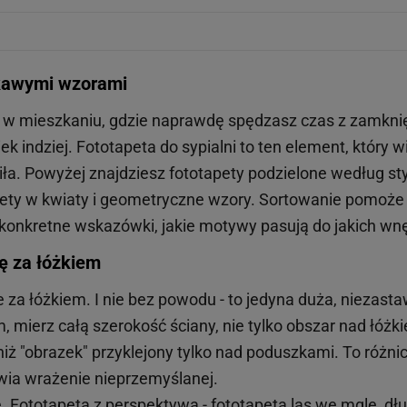
ekawymi wzorami
ój w mieszkaniu, gdzie naprawdę spędzasz czas z zamknię
 indziej. Fototapeta do sypialni to ten element, który w
iła. Powyżej znajdziesz fototapety podzielone według styl
ety w kwiaty i geometryczne wzory. Sortowanie pomoże ci
 konkretne wskazówki, jakie motywy pasują do jakich wnę
nę za łóżkiem
nie za łóżkiem. I nie bez powodu - to jedyna duża, nieza
, mierz całą szerokość ściany, nie tylko obszar nad łóżk
 niż "obrazek" przyklejony tylko nad poduszkami. To różn
wia wrażenie nieprzemyślanej.
 Fototapeta z perspektywą - fototapeta las we mgle, dług