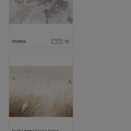
Drzewa
x5
Sucha pampasowa trawa