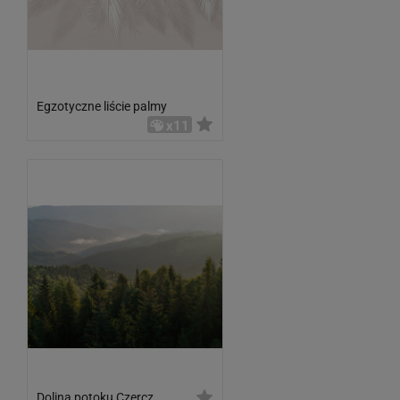
Egzotyczne liście palmy
x11
Dolina potoku Czercz