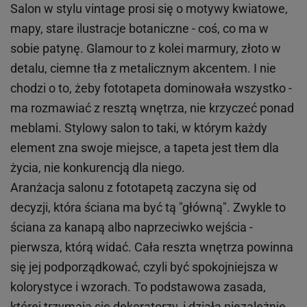
Salon w stylu vintage prosi się o motywy kwiatowe,
mapy, stare ilustracje botaniczne - coś, co ma w
sobie patynę. Glamour to z kolei marmury, złoto w
detalu, ciemne tła z metalicznym akcentem. I nie
chodzi o to, żeby fototapeta dominowała wszystko -
ma rozmawiać z resztą wnętrza, nie krzyczeć ponad
meblami. Stylowy salon to taki, w którym każdy
element zna swoje miejsce, a tapeta jest tłem dla
życia, nie konkurencją dla niego.
Aranżacja salonu z fototapetą zaczyna się od
decyzji, która ściana ma być tą "główną". Zwykle to
ściana za kanapą albo naprzeciwko wejścia -
pierwsza, którą widać. Cała reszta wnętrza powinna
się jej podporządkować, czyli być spokojniejsza w
kolorystyce i wzorach. To podstawowa zasada,
której trzymają się dekoratorzy, i działa niezależnie