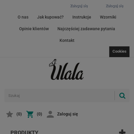
Zaloguj się
Zaloguj się
O nas
Jak kupować?
Instrukcje
Wzorniki
Opinie klientów
Najczęściej zadawane pytania
Kontakt
Cookies
(
0
)
(0)
Zaloguj się
PRODUKTY