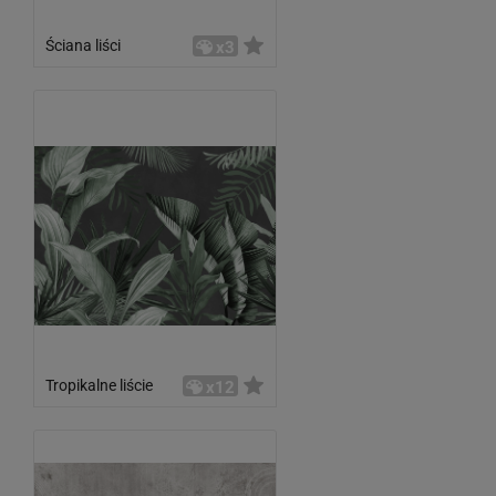
Ściana liści
x3
Tropikalne liście
x12