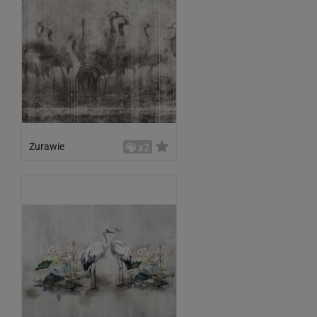
Żurawie
x2