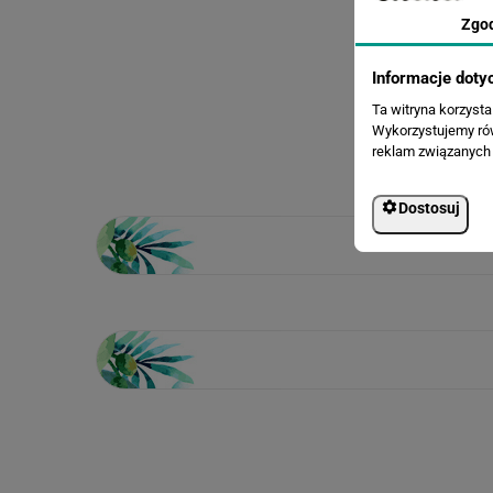
Zgo
Informacje doty
Ta witryna korzyst
Wykorzystujemy równ
reklam związanych 
Dostosuj
Loading...