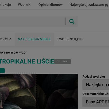
strukcje
Wzorniki
Opinie klientów
Najczęściej zadawane py
Y KOŁA
NAKLEJKI NA MEBLE
TWOJE ZDJĘCIE
ikalne liście, wzór
TROPIKALNE LIŚCIE
ID 1164
Rodzaj wydruku
Opis materiału: C