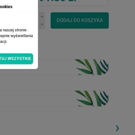
ookies
 naszej stronie .
tepnie wyświetlania
cji.
TUJ WSZYSTKIE
›
ding...
Loading...