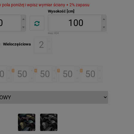
 w pola poniżej i wpisz wymiar ściany + 2% zapasu
Wysokość [cm]
max:
424
Wieloczęściowa
3
4
5
6