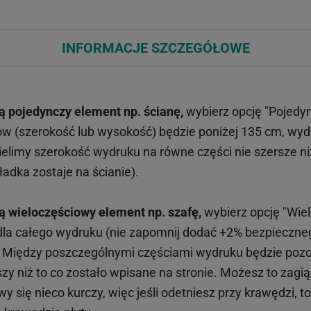
INFORMACJE SZCZEGÓŁOWE
ą pojedynczy element np. ścianę,
wybierz opcję "Pojedy
ów (szerokość lub wysokość) będzie poniżej 135 cm, wy
limy szerokość wydruku na równe części nie szersze n
adka zostaje na ścianie).
ą wieloczęściowy element np. szafę,
wybierz opcję "Wiel
 dla całego wydruku (nie zapomnij dodać +2% bezpieczn
). Między poszczególnymi częściami wydruku będzie pozos
y niż to co zostało wpisane na stronie. Możesz to zagiąć
 się nieco kurczy, więc jeśli odetniesz przy krawędzi, t