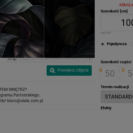
Kliknij
Szerokość [cm]
max:
847
Pojedyncza
127 dpi
x:50cm y:0cm | (2500,0) (5000,5000) (7500,5000)
-
+
Szerokość części
Powiększ zdjęcie
1
2
Termin realizacji
TEM WNĘTRZ?
gramu Partnerskiego.
óły!
biuro@ulala.com.pl
Efekty