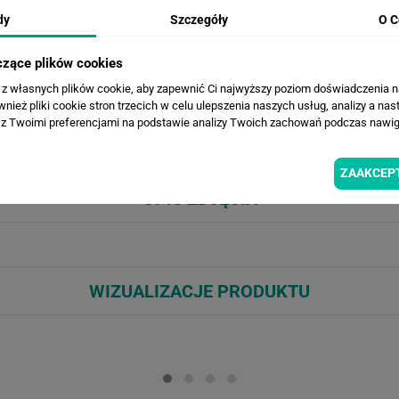
dy
Szczegóły
O C
czące plików cookies
a z własnych plików cookie, aby zapewnić Ci najwyższy poziom doświadczenia na
ież pliki cookie stron trzecich w celu ulepszenia naszych usług, analizy a nas
z Twoimi preferencjami na podstawie analizy Twoich zachowań podczas nawiga
ZAAKCEP
OPIS ZDJĘCIA
WIZUALIZACJE PRODUKTU
Loading...
Loa