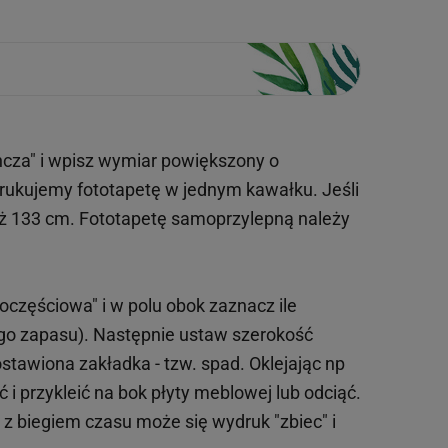
ncza" i wpisz wymiar powiększony o
drukujemy fototapetę w jednym kawałku. Jeśli
iż 133 cm. Fototapetę samoprzylepną należy
oczęściowa" i w polu obok zaznacz ile
ego zapasu). Następnie ustaw szerokość
tawiona zakładka - tzw. spad. Oklejając np
 i przykleić na bok płyty meblowej lub odciąć.
o z biegiem czasu może się wydruk "zbiec" i