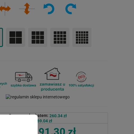
Cena przed rabatem:
260.34 zł
Rabat:
69.04 zł
191.30 zł
Cena po rabacie: