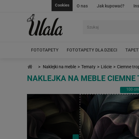
Cookies
O nas
Jak kupować?
In
FOTOTAPETY
FOTOTAPETY DLA DZIECI
TAPET
>
Naklejki na meble
>
Tematy
>
Liście
>
Ciemne trop
NAKLEJKA NA MEBLE CIEMNE 
100
cm