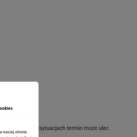
ookies
. W wyjątkowych sytuacjach termin może ulec
 naszej stronie .