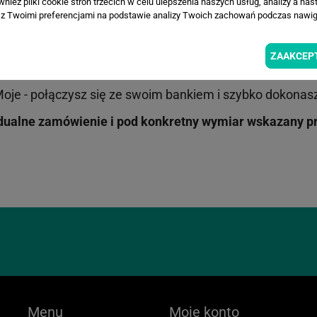
ież pliki cookie stron trzecich w celu ulepszenia naszych usług, analizy a nas
z Twoimi preferencjami na podstawie analizy Twoich zachowań podczas nawiga
ZAAKCEP
 1050 1676 1000 0022 8473 5368
Moje - połączysz się ze swoim bankiem i szybko dokonasz
ualne zamówienie i pod konkretny wymiar wskazany prz
Menu
Moje konto