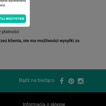
tepnie wyświetlania
cji.
TUJ WSZYSTKIE
 płatności
ez klienta, nie ma możliwości wysyłki za
Bądź na bieżąco
Informacja o sklepie