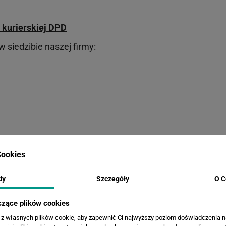
 kurierskiej DPD
siedzibie naszej firmy:
a krajowa
gratis
ookies
dy
Szczegóły
O C
ni roboczych, dostawa to kolejne 1 lub 2 dni.
czące plików cookies
r do 9 dni roboczych od zaksięgowania wpłaty na konto
a z własnych plików cookie, aby zapewnić Ci najwyższy poziom doświadczenia na