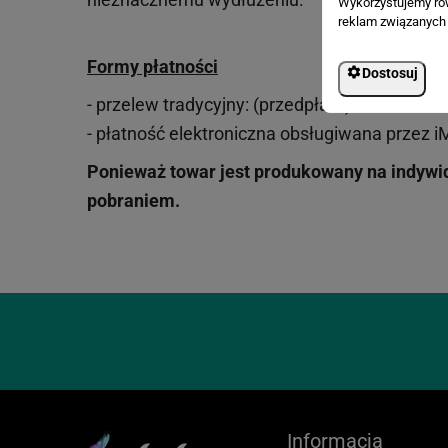
Wykorzystujemy równ
reklam związanych 
Formy płatności
Dostosuj
- przelew tradycyjny: (przedpłata) nr konta
59
- płatność elektroniczna obsługiwana przez i
Ponieważ towar jest produkowany na indywid
pobraniem.
Informacja