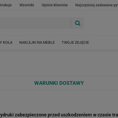
strukcje
Wzorniki
Opinie klientów
Najczęściej zadawane py
Y KOŁA
NAKLEJKI NA MEBLE
TWOJE ZDJĘCIE
WARUNKI DOSTAWY
wydruki zabezpieczone przed uszkodzeniem w czasie tra