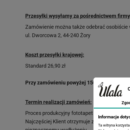
Przesyłki wysyłamy za pośrednictwem firmy
Zamówienie można także odebrać osobiście w 
ul. Dworcowa 2, 44-240 Żory
Koszt przesyłki krajowej:
Standard 26,90 zł
Przy zamówieniu powyżej 150 zł - przesyłk
C
Termin realizacji zamówień:
Zgo
Proces produkcyjny fototapet trwa od 4 do 7 d
Informacje doty
Najczęściej Klient otrzymuje zamówiony towa
Ta witryna korzyst
nieznacznemu wydłużeniu.