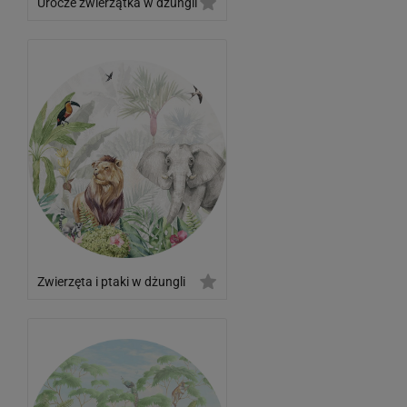
Urocze zwierzątka w dżungli
Zwierzęta i ptaki w dżungli