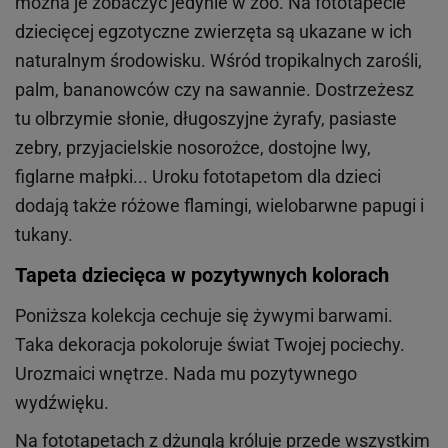
można je zobaczyć jedynie w zoo. Na fototapecie
dziecięcej egzotyczne zwierzęta są ukazane w ich
naturalnym środowisku. Wśród tropikalnych zarośli,
palm, bananowców czy na sawannie. Dostrzeżesz
tu olbrzymie słonie, długoszyjne żyrafy, pasiaste
zebry, przyjacielskie nosorożce, dostojne lwy,
figlarne małpki... Uroku fototapetom dla dzieci
dodają także różowe flamingi, wielobarwne papugi i
tukany.
Tapeta dziecięca w pozytywnych kolorach
Poniższa kolekcja cechuje się żywymi barwami.
Taka dekoracja pokoloruje świat Twojej pociechy.
Urozmaici wnętrze. Nada mu pozytywnego
wydźwięku.
Na fototapetach z dżunglą króluje przede wszystkim