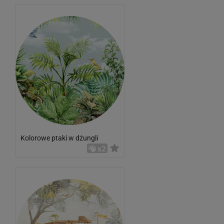
Kolorowe ptaki w dżungli
x2