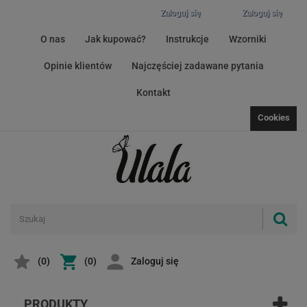
Zaloguj się
Zaloguj się
O nas
Jak kupować?
Instrukcje
Wzorniki
Opinie klientów
Najczęściej zadawane pytania
Kontakt
Cookies
(
0
)
(0)
Zaloguj się
PRODUKTY