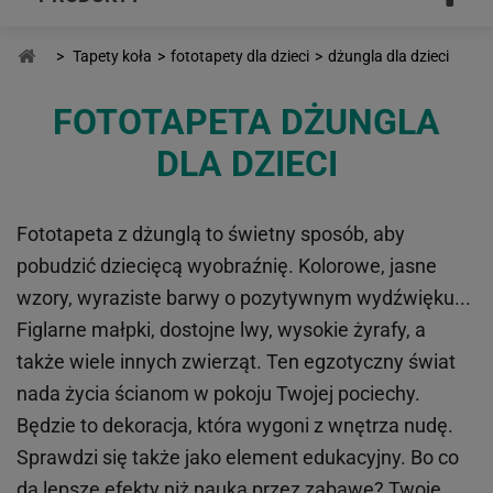
>
Tapety koła
>
fototapety dla dzieci
>
dżungla dla dzieci
FOTOTAPETA DŻUNGLA
DLA DZIECI
Fototapeta z dżunglą to świetny sposób, aby
pobudzić dziecięcą wyobraźnię. Kolorowe, jasne
wzory, wyraziste barwy o pozytywnym wydźwięku...
Figlarne małpki, dostojne lwy, wysokie żyrafy, a
także wiele innych zwierząt. Ten egzotyczny świat
nada życia ścianom w pokoju Twojej pociechy.
Będzie to dekoracja, która wygoni z wnętrza nudę.
Sprawdzi się także jako element edukacyjny. Bo co
da lepsze efekty niż nauka przez zabawę? Twoje