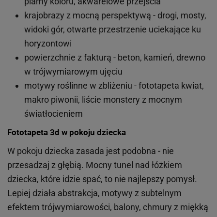
plamy koloru, akwarelowe przejścia
krajobrazy z mocną perspektywą - drogi, mosty,
widoki gór, otwarte przestrzenie uciekające ku
horyzontowi
powierzchnie z fakturą - beton, kamień, drewno
w trójwymiarowym ujęciu
motywy roślinne w zbliżeniu - fototapeta kwiat,
makro piwonii, liście monstery z mocnym
światłocieniem
Fototapeta 3d w pokoju dziecka
W pokoju dziecka zasada jest podobna - nie
przesadzaj z głębią. Mocny tunel nad łóżkiem
dziecka, które idzie spać, to nie najlepszy pomysł.
Lepiej działa abstrakcja, motywy z subtelnym
efektem trójwymiarowości, balony, chmury z miękką