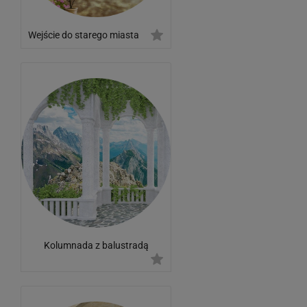
Wejście do starego miasta
Kolumnada z balustradą
oplecioną bluszczem z
widokiem na góry 3d