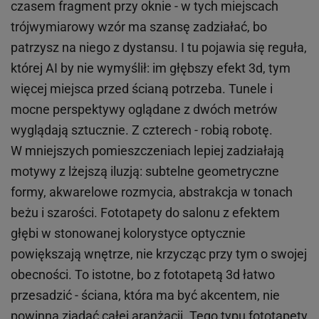
czasem fragment przy oknie - w tych miejscach
trójwymiarowy wzór ma szansę zadziałać, bo
patrzysz na niego z dystansu. I tu pojawia się reguła,
której AI by nie wymyślił: im głębszy efekt 3d, tym
więcej miejsca przed ścianą potrzeba. Tunele i
mocne perspektywy oglądane z dwóch metrów
wyglądają sztucznie. Z czterech - robią robotę.
W mniejszych pomieszczeniach lepiej zadziałają
motywy z lżejszą iluzją: subtelne geometryczne
formy, akwarelowe rozmycia, abstrakcja w tonach
beżu i szarości. Fototapety do salonu z efektem
głębi w stonowanej kolorystyce optycznie
powiększają wnętrze, nie krzycząc przy tym o swojej
obecności. To istotne, bo z fototapetą 3d łatwo
przesadzić - ściana, która ma być akcentem, nie
powinna zjadać całej aranżacji. Tego typu fototapety