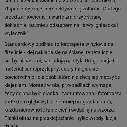
cm po przeskalowaniu na 200x250 cm zacznie się
kłapać optycznie, perspektywa się załamie. Dlatego
przed zamówieniem warto zmierzyć ścianę
dokładnie, łącznie z odstępem na listwy, gniazdka i
wyłączniki.
Standardowy podkład to fototapeta winylowa na
flizelinie - klej nakłada się na ścianę, tapeta idzie
suchymi pasami, sąsiadują na styk. Druga opcja to
materiał samoprzylepny, dobry na gładkie
powierzchnie i dla osób, które nie chcą się męczyć z
klejeniem. Montaż w obu przypadkach wymaga,
żeby ściana była gładka i zagruntowana - fototapeta
z efektem głębi wybacza mniej niż gładka farba,
każda nierówność łapie cień i widać ją na wzorze.
Płaski obraz na płaskiej ścianie - tylko wtedy iluzja
działa.