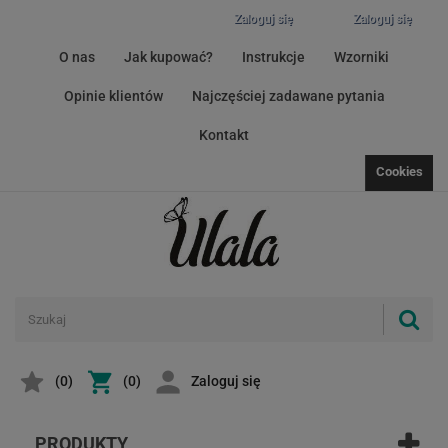
Zaloguj się
Zaloguj się
O nas
Jak kupować?
Instrukcje
Wzorniki
Opinie klientów
Najczęściej zadawane pytania
Kontakt
Cookies
(
0
)
(0)
Zaloguj się
PRODUKTY