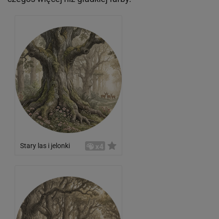
Stary las i jelonki
x4