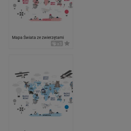
Mapa Świata ze zwierzętami
x3