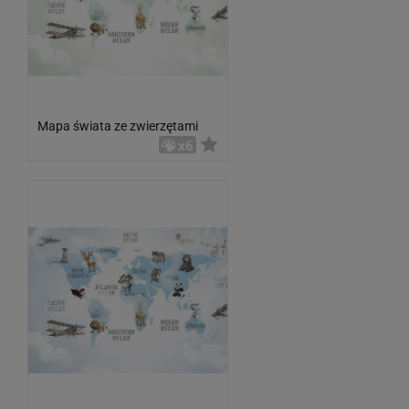
Mapa świata ze zwierzętami
x6