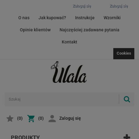
Zaloguj się
Zaloguj się
O nas
Jak kupować?
Instrukcje
Wzorniki
Opinie klientów
Najczęściej zadawane pytania
Kontakt
Cookies
(
0
)
(0)
Zaloguj się
PRODUKTY