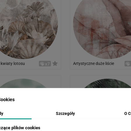
i kwiaty lotosu
Artystyczne duże liście
x7
ookies
dy
Szczegóły
O C
czące plików cookies