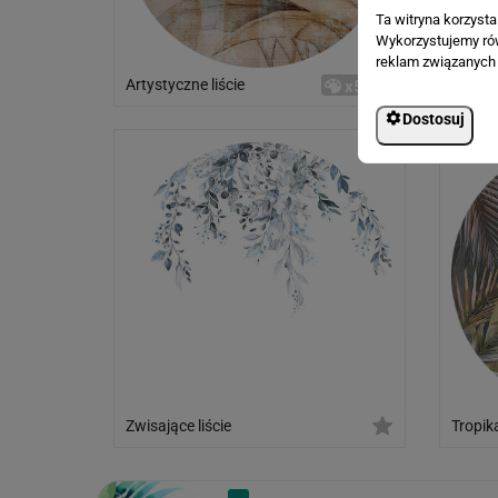
Ta witryna korzyst
Wykorzystujemy równ
reklam związanych 
Artystyczne liście
Liście
x5
Dostosuj
Zwisające liście
Tropik