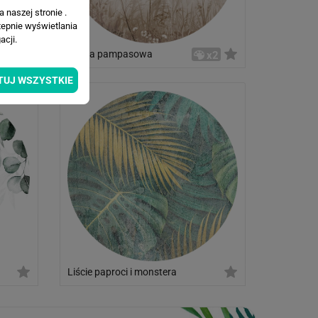
 naszej stronie .
tepnie wyświetlania
cji.
Trawa pampasowa
17
x2
TUJ WSZYSTKIE
Liście paproci i monstera