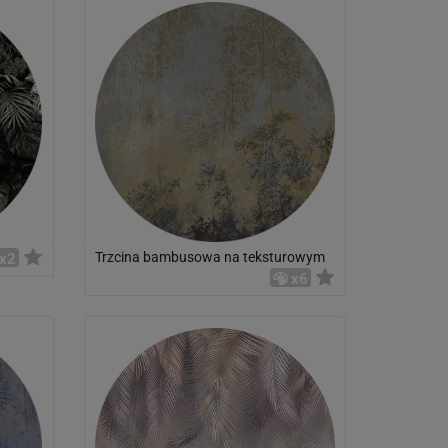
Trzcina bambusowa na teksturowym
x2
tle
x6