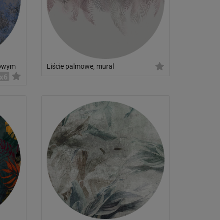
rowym
Liście palmowe, mural
x6