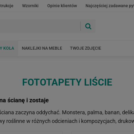
strukcje
Wzorniki
Opinie klientów
Najczęściej zadawane py
Y KOŁA
NAKLEJKI NA MEBLE
TWOJE ZDJĘCIE
FOTOTAPETY LIŚCIE
na ścianę i zostaje
 ściana zaczyna oddychać. Monstera, palma, banan, delika
tywy roślinne w różnych odcieniach i kompozycjach, druk