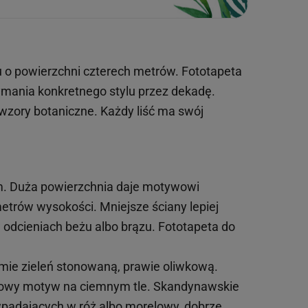
oju o powierzchni czterech metrów. Fototapeta
rzymania konkretnego stylu przez dekadę.
ne wzory botaniczne. Każdy liść ma swój
rem. Duża powierzchnia daje motywowi
metrów wysokości. Mniejsze ściany lepiej
w odcieniach beżu albo brązu. Fototapeta do
yjmie zieleń stonowaną, prawie oliwkową.
astowy motyw na ciemnym tle. Skandynawskie
 wpadających w róż albo morelowy, dobrze