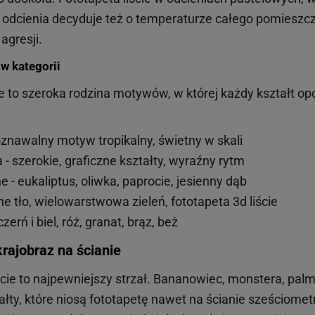
 odcienia decyduje też o temperaturze całego pomieszczen
agresji.
w kategorii
cie to szeroka rodzina motywów, w której każdy kształt op
poznawalny motyw tropikalny, świetny w skali
 - szerokie, graficzne kształty, wyraźny rytm
ne - eukaliptus, oliwka, paprocie, jesienny dąb
e tło, wielowarstwowa zieleń, fototapeta 3d liście
zerń i biel, róż, granat, brąz, beż
krajobraz na ścianie
cie to najpewniejszy strzał. Bananowiec, monstera, palmy
ztałty, które niosą fototapetę nawet na ścianie sześciom