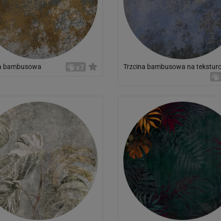
na bambusowa
Trzcina bambusowa na tekstu
x7
tle