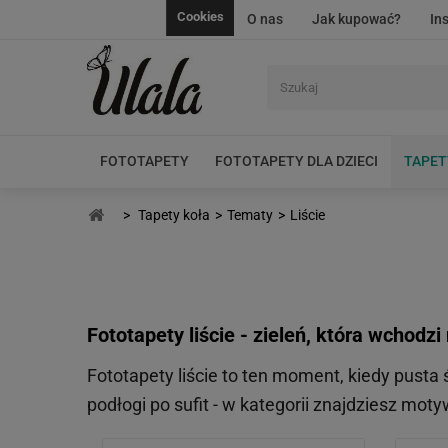
Cookies
O nas
Jak kupować?
In
FOTOTAPETY
FOTOTAPETY DLA DZIECI
TAPET
>
Tapety koła
>
Tematy
>
Liście
Fototapety liście - zieleń, która wchodzi 
Fototapety liście to ten moment, kiedy pusta
podłogi po sufit - w kategorii znajdziesz mo