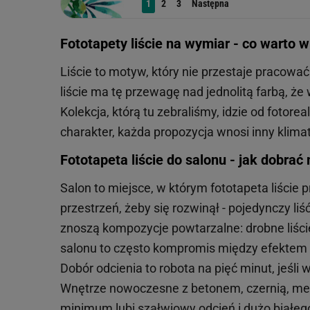
1
2
3
Następna
Fototapety liście na wymiar - co warto
Liście to motyw, który nie przestaje pracować
liście ma tę przewagę nad jednolitą farbą, że
Kolekcja, którą tu zebraliśmy, idzie od fotore
charakter, każda propozycja wnosi inny klimat
Fototapeta liście do salonu - jak dobra
Salon to miejsce, w którym fototapeta liście
przestrzeń, żeby się rozwinął - pojedynczy l
znoszą kompozycje powtarzalne: drobne liście
salonu to często kompromis między efektem 
Dobór odcienia to robota na pięć minut, jeśl
Wnętrze nowoczesne z betonem, czernią, met
minimum lubi szałwiowy odcień i dużo białeg