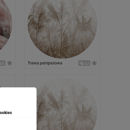
Trawa pampasowa
x5
x2
ookies