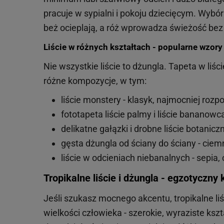
pracuje w sypialni i pokoju dziecięcym. Wybór
beż ocieplają, a róż wprowadza świeżość bez 
Liście w różnych kształtach - popularne wzory 
Nie wszystkie liście to dżungla. Tapeta w liś
różne kompozycje, w tym:
liście monstery - klasyk, najmocniej roz
fototapeta liście palmy i liście bananowca
delikatne gałązki i drobne liście botanicz
gęsta dżungla od ściany do ściany - ciemn
liście w odcieniach niebanalnych - sepia, c
Tropikalne liście i dżungla - egzotyczny 
Jeśli szukasz mocnego akcentu, tropikalne liś
wielkości człowieka - szerokie, wyraziste ks