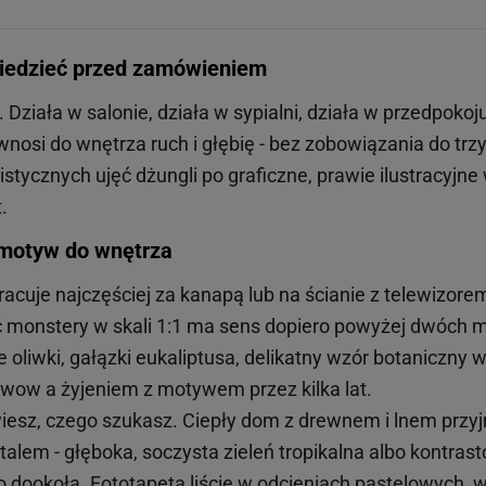
 wiedzieć przed zamówieniem
. Działa w salonie, działa w sypialni, działa w przedpok
 wnosi do wnętrza ruch i głębię - bez zobowiązania do t
alistycznych ujęć dżungli po graficzne, prawie ilustracyj
.
ć motyw do wnętrza
 pracuje najczęściej za kanapą lub na ścianie z telewizo
iść monstery w skali 1:1 ma sens dopiero powyżej dwóch 
 oliwki, gałązki eukaliptusa, delikatny wzór botaniczny 
wow a żyjeniem z motywem przez kilka lat.
i wiesz, czego szukasz. Ciepły dom z drewnem i lnem prz
alem - głęboka, soczysta zieleń tropikalna albo kontr
o dookoła. Fototapeta liście w odcieniach pastelowych,