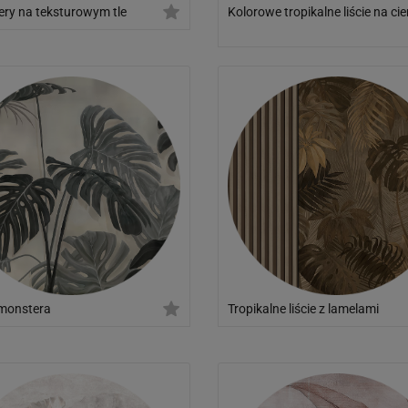
ry na teksturowym tle
Kolorowe tropikalne liście na c
tle
 monstera
Tropikalne liście z lamelami