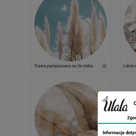
Trawa pampasowa na tle nieba
Liście 
C
Zgo
Informacje doty