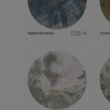
Mgliste Bambusy
Trzci
x7