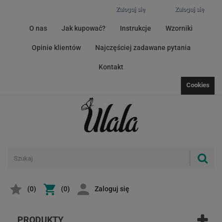
Zaloguj się
Zaloguj się
O nas
Jak kupować?
Instrukcje
Wzorniki
Opinie klientów
Najczęściej zadawane pytania
Kontakt
Cookies
(
0
)
(0)
Zaloguj się
PRODUKTY