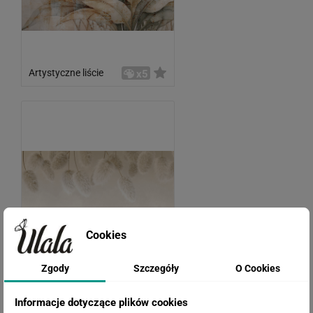
Artystyczne liście
x5
Cookies
Zgody
Szczegóły
O Cookies
Puszysta trawa pampasowa
Informacje dotyczące plików cookies
x4