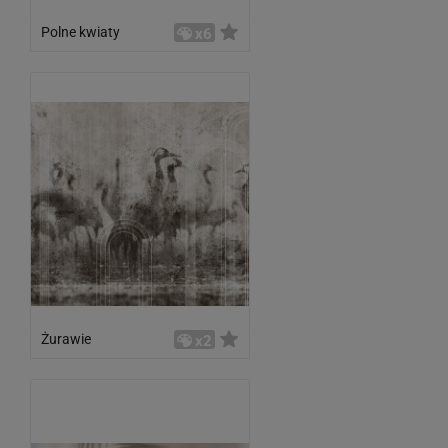
Polne kwiaty
x6
Żurawie
x2