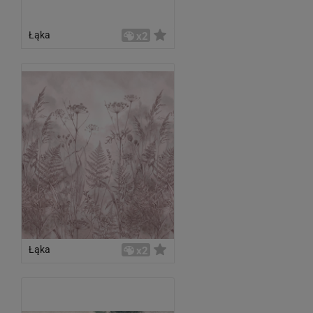
Łąka
x2
Łąka
x2