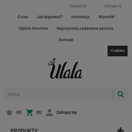
Zaloguj się
Zaloguj się
O nas
Jak kupować?
Instrukcje
Wzorniki
Opinie klientów
Najczęściej zadawane pytania
Kontakt
Cookies
(
0
)
(0)
Zaloguj się
PRODUKTY