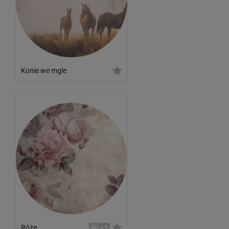
Konie we mgle
Róże
x2