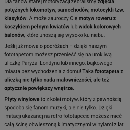
Dla fanów starej motoryzacji zebraliśmy
zdjęcia
potężnych lokomotyw, samochodów, motocykli tzw.
klasyków
. A może zauroczy Cię
motyw
rower
u
z
koszyk
iem
pełnym kwiatów
lub
widok
kolorowych
balonów
, które unoszą się wysoko ku niebu.
Jeśli już mowa o podróżach – dzięki naszym
fototapetom możesz
przenieść
się
na urokliwą
uliczkę Paryża, Londynu lub innego, bajkowego
miasta
bez wychodzenia z domu!
Taka
fototapeta z
uliczką nie tylko nada malowniczości, ale też
optycznie powiększy wnętrze.
Płyty winylowe
to z kolei motyw, który z pewnością
spodoba się fanom muzyki, ale nie tylko. Dzięki
imitacji ukazanej na retro fototapecie możesz mieć
całą ścinę obwieszoną klimatycznymi winylami z lat