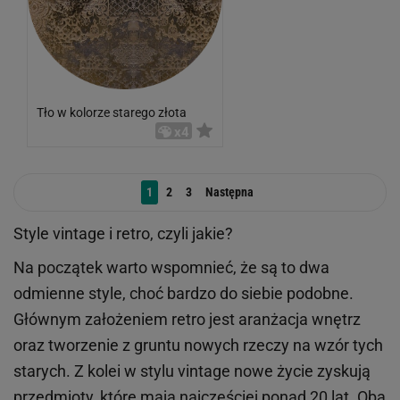
Tło w kolorze starego złota
x4
1
2
3
Następna
Style vintage i retro, czyli jakie?
Na początek warto wspomnieć, że są to dwa
odmienne style, choć bardzo do siebie podobne.
Głównym założeniem retro jest aranżacja wnętrz
oraz tworzenie
z gruntu nowych rzeczy na wzór tych
starych. Z kolei w stylu vintage n
owe życie zyskują
przedmioty,
które mają najczęści
e
j ponad 20 lat. Oba