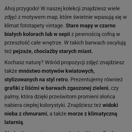
Ahoj przygodo! W naszej kolekcji znajdziesz wiele
zdjęć z motywem map, które świetnie wpasują się w
klimat fototapety vintage.
Stare mapy w czarno
białych kolorach lub w sepii
z
pewnością cofną w
przeszłość całe wnętrze.
W takich barwach oscylują
też
pejzaże, chociażby starych miast.
Kochasz naturę? Wśród propozycji zdjęć znajdziesz
także
mnóstwo motywów kwiatowych,
stylizowanych na styl retro
. Prezentujemy również
grafiki z liśćmi w barwach zgaszonej zieleni
, czy
palmy, która dzięki prześwitom promieni słońca
nabiera ciepłej kolorystyki. Znajdziesz też
widoki
nieba z chmurami
, a także
morz
e
z klimatyczną
latarnią
.