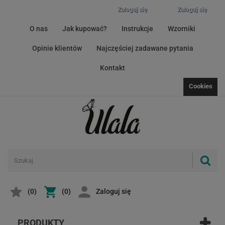
Zaloguj się
Zaloguj się
O nas
Jak kupować?
Instrukcje
Wzorniki
Opinie klientów
Najczęściej zadawane pytania
Kontakt
Cookies
(
0
)
(0)
Zaloguj się
PRODUKTY