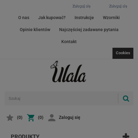
Zaloguj się
Zaloguj się
O nas
Jak kupować?
Instrukcje
Wzorniki
Opinie klientów
Najczęściej zadawane pytania
Kontakt
Cookies
(
0
)
(0)
Zaloguj się
PRODUKTY