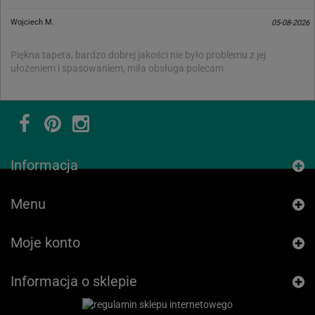
Wojciech M.
05-08-2026
Piękna tapeta, bardzo dobrej jakości nie było problemu z jej
ułożeniem i spasowaniem, miła obsługa polecam
Informacja
Menu
Moje konto
Informacja o sklepie