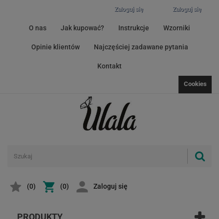
Zaloguj się
Zaloguj się
O nas
Jak kupować?
Instrukcje
Wzorniki
Opinie klientów
Najczęściej zadawane pytania
Kontakt
Cookies
(
0
)
(0)
Zaloguj się
PRODUKTY