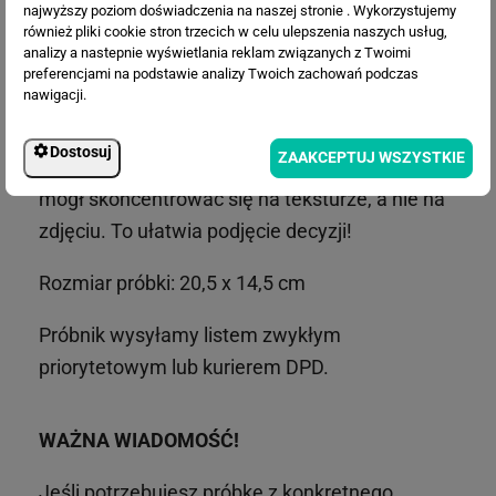
najwyższy poziom doświadczenia na naszej stronie . Wykorzystujemy
również pliki cookie stron trzecich w celu ulepszenia naszych usług,
WIĘCEJ INFORMACJI
analizy a nastepnie wyświetlania reklam związanych z Twoimi
preferencjami na podstawie analizy Twoich zachowań podczas
nawigacji.
Dostosuj
ZAAKCEPTUJ WSZYSTKIE
Na każdej próbce jest ta sama grafika, abyś
mógł skoncentrować się na teksturze, a nie na
zdjęciu. To ułatwia podjęcie decyzji!
Rozmiar próbki: 20,5 x 14,5 cm
Próbnik wysyłamy listem zwykłym
priorytetowym lub kurierem DPD.
WAŻNA WIADOMOŚĆ!
Jeśli potrzebujesz próbkę z konkretnego