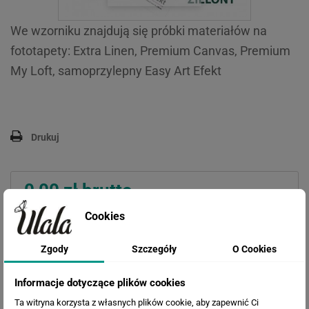
We wzorniku znajdują się próbki materiałów na
fototapety: Extra Linen, Premium Canvas, Premium
My Loft, samoprzylepny Easy Art Efekt
Drukuj
0,00 zł
brutto
Cookies
Zgody
Szczegóły
O Cookies
Dodaj do koszyka
Informacje dotyczące plików cookies
Ta witryna korzysta z własnych plików cookie, aby zapewnić Ci