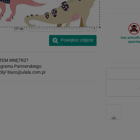
231 dpi
x:0cm y:0cm | (0,0) (9090,9090) (9090,9090)
-
+
Powiększ zdjęcie
TEM WNĘTRZ?
gramu Partnerskiego.
óły!
biuro@ulala.com.pl