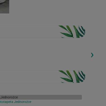
›
ding...
Loading...
totapeta Jednorożce