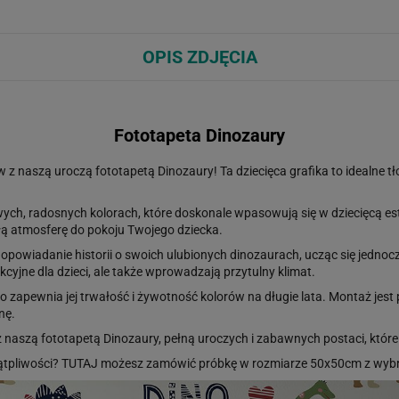
OPIS ZDJĘCIA
Fototapeta Dinozaury
 naszą uroczą fototapetą Dinozaury! Ta dziecięca grafika to idealne tł
h, radosnych kolorach, które doskonale wpasowują się w dziecięcą estet
ą atmosferę do pokoju Twojego dziecka.
 opowiadanie historii o swoich ulubionych dinozaurach, ucząc się jednoc
kcyjne dla dzieci, ale także wprowadzają przytulny klimat.
o zapewnia jej trwałość i żywotność kolorów na długie lata. Montaż jest
nę.
 z naszą fototapetą Dinozaury, pełną uroczych i zabawnych postaci, kt
ątpliwości?
TUTAJ
możesz zamówić próbkę w rozmiarze 50x50cm z wybr