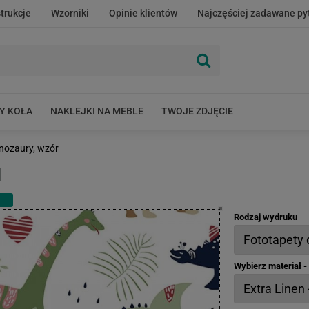
strukcje
Wzorniki
Opinie klientów
Najczęściej zadawane py
Y KOŁA
NAKLEJKI NA MEBLE
TWOJE ZDJĘCIE
nozaury, wzór
Rodzaj wydruku
Wybierz materiał 