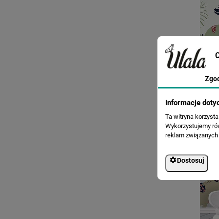
C
Zgo
Informacje doty
Ta witryna korzyst
Wykorzystujemy równ
reklam związanych 
Dostosuj