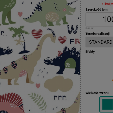
Kliknij
Szerokość [cm]
max:
924
Termin realizacji
Efekty
Wielkość wzoru