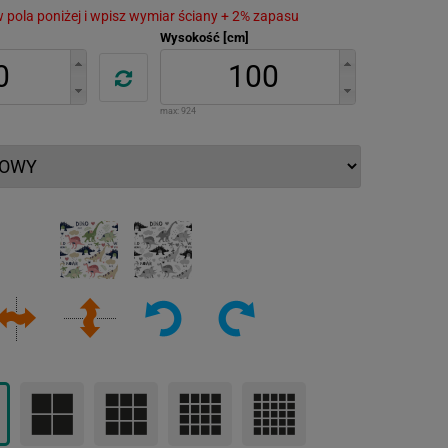
 w pola poniżej i wpisz wymiar ściany + 2% zapasu
Wysokość [cm]
max:
924