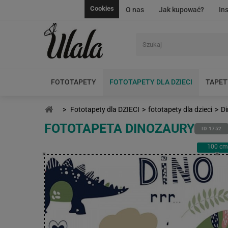
Cookies
O nas
Jak kupować?
In
FOTOTAPETY
FOTOTAPETY DLA DZIECI
TAPET
>
Fototapety dla DZIECI
>
fototapety dla dzieci
>
Di
FOTOTAPETA DINOZAURY
ID 1752
100
cm