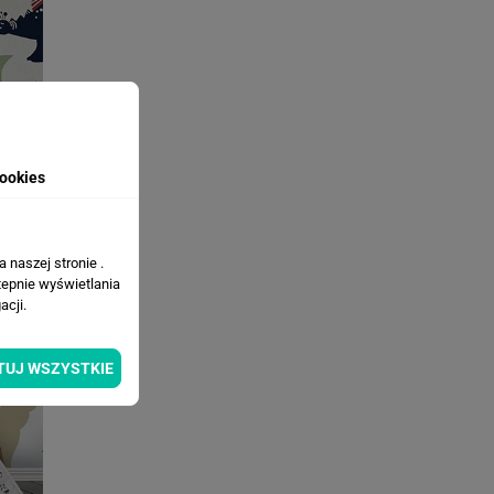
ookies
 naszej stronie .
tepnie wyświetlania
cji.
TUJ WSZYSTKIE