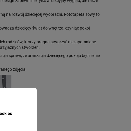
 design zapewni nie tylko atrakcyjny wygląd, ale także
yną na rozwój dziecięcej wyobraźni. Fototapeta sowy to
owadza dziecięcy świat do wnętrza, czyniąc pokój
ich rodziców, którzy pragną stworzyć niezapomniane
 przyjaznych stworzeń.
acja sprawi, że aranżacja dziecięcego pokoju będzie nie
anego zdjęcia.
ookies