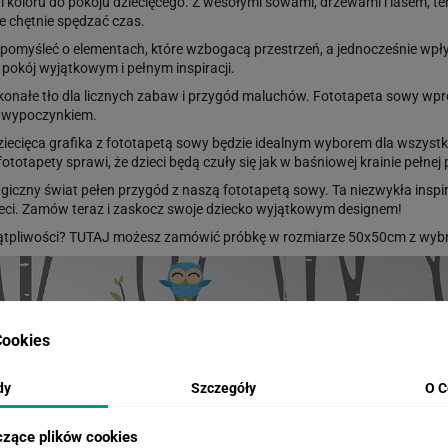
i koloru do pokoju dziecięcego. Z wesołymi sowami, drzewami i lasem, ten
e chętnie spędzać czas.
o pomyśleć o elementach, które wzbogacą przestrzeń, a jednocześnie wpł
 pokój wyjątkowym i pełnym inspiracji.
konałe tło dla licznych zabaw i przygód maluchów. Fototapeta sowy wpr
i wypoczynkiem.
iecięca grafika z fototapetą sowy będzie idealnym wyborem dla wszystk
totapety sprawi, że dzieci będą czuły się jak w baśniowej krainie pełnej
giczny świat pełen przygód z naszą fototapetą sowy. Ta niezwykła inspir
dzieci. Zamów teraz i zaskocz swoje dziecko wyjątkowym designem!
ątpliwości?
TUTAJ
możesz zamówić próbkę w rozmiarze 50x50cm z wybr
ookies
dy
Szczegóły
O C
czące plików cookies