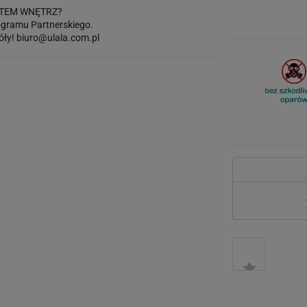
TEM WNĘTRZ?
gramu Partnerskiego.
óły!
biuro@ulala.com.pl