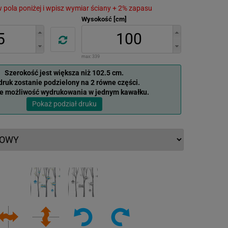
 w pola poniżej i wpisz wymiar ściany + 2% zapasu
Wysokość [cm]
max:
339
Szerokość jest większa niż 102.5 cm.
ruk zostanie podzielony na 2 równe części.
je możliwość wydrukowania w jednym kawałku.
Pokaż podział druku