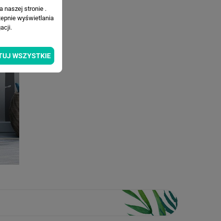
 naszej stronie .
tepnie wyświetlania
cji.
TUJ WSZYSTKIE