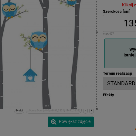
Kliknij
Szerokość [cm]
max:
457
Wyd
Istnie
Termin realizacji
Efekty
84 dpi
x:0cm y:0cm | (0,0) (4497,3331) (4497,3331)
-
+
Powiększ zdjęcie