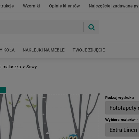
strukcje
Wzorniki
Opinie klientów
Najczęściej zadawane py
Y KOŁA
NAKLEJKI NA MEBLE
TWOJE ZDJĘCIE
a maluszka
>
Sowy
Rodzaj wydruku
Wybierz materiał 