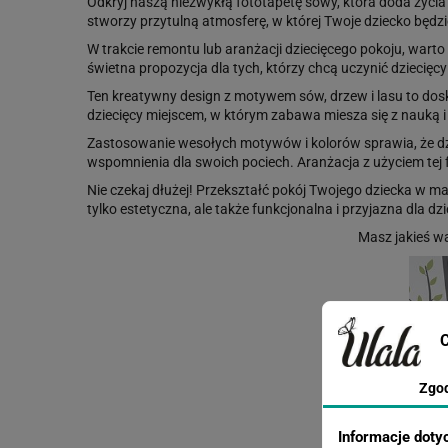
Odkryj naszą niezwykłą fototapetę sowy, która doda życia 
stworzy przytulną atmosferę, w której Twoje dziecko będzi
W trakcie remontu lub aranżacji dziecięcego pokoju, wart
świetna propozycja dla tych, którzy chcą uczynić dziecięcy
Ten kreatywny design z motywem sów, drzew i lasu to dos
dziecięcy miejscem, w którym zabawa miesza się z nauką 
Zastosowanie wesołych motywów i kolorów sprawia, że dz
wspomnienia dla swoich pociech. Aranżacja z użyciem tej fo
Nie czekaj dłużej! Przekształć pokój Twojego dziecka w ma
tylko estetyczna, ale także funkcjonalna i przyjazna dla 
Masz jakieś w
C
Zgo
Informacje doty