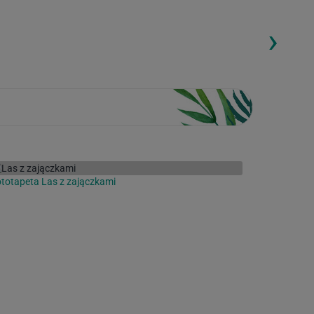
›
ding...
Loading...
totapeta Las z zajączkami