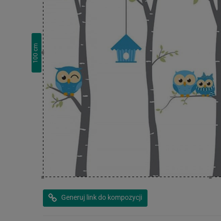
cm
100
Generuj link do kompozycji