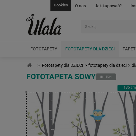
Cookies
O nas
Jak kupować?
In
FOTOTAPETY
FOTOTAPETY DLA DZIECI
TAPET
>
Fototapety dla DZIECI
>
fototapety dla dzieci
>
dl
FOTOTAPETA SOWY
ID 1534
135
cm