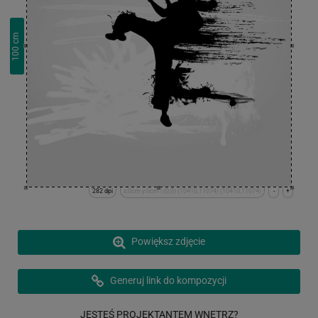
cm
100
282 dpi
x:0cm y:0cm | (0,0) (10410,11074) (10410,11074)
-
+
Powiększ zdjęcie
Generuj link do kompozycji
JESTEŚ PROJEKTANTEM WNĘTRZ?