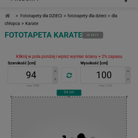
>
Fototapety dla DZIECI
>
fototapety dla dzieci
>
dla
chłopca
>
Karate
FOTOTAPETA KARATE
ID 2217
Kliknij w pola poniżej i wpisz wymiar ściany + 2% zapasu
Szerokość [cm]
Wysokość [cm]
max:
1058
max:
1126
94
cm