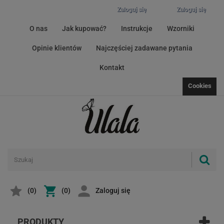
Zaloguj się
Zaloguj się
O nas
Jak kupować?
Instrukcje
Wzorniki
Opinie klientów
Najczęściej zadawane pytania
Kontakt
Cookies
(
0
)
(0)
Zaloguj się
PRODUKTY