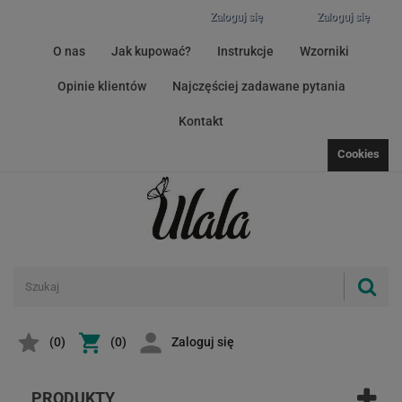
Zaloguj się
Zaloguj się
O nas
Jak kupować?
Instrukcje
Wzorniki
Opinie klientów
Najczęściej zadawane pytania
Kontakt
Cookies
(
0
)
(0)
Zaloguj się
PRODUKTY