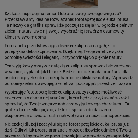
Szukasz inspiracji na remont lub aranżację swojego wnętrza?
Przedstawiamy idealne rozwiązanie: fototapetę liście eukaliptusa.
Ta niezwykła grafika sprawi, że poczujesz się jak w ogrodzie pełnym
zieleni i natury. Uwolnij swoją wyobraźnię i stwórz niesamowity
klimat w swoim domu.
Fototapeta przedstawiająca liście eukaliptusa na gałęzi to
przepiękna dekoracja ścienna. Dzięki niej, Twoje wnętrze zyska
odrobinę świeżości i elegancji, przypominając o pięknie natury.
Ten wyjątkowy motyw z gałęzią eukaliptusa sprawdzi się zarówno
w salonie, sypialni, jak i biurze. Będzie to doskonała aranżacja dla
osób ceniących sobie spokój, harmonię i bliskość natury. Wprowadź
odrobinę zieleni do swojego wnętrza i poczuj, jak przestrzeń ożywa.
Wybierając fototapetę liście eukaliptusa, zyskujesz możliwość
stworzenia niebanalnej aranżacji, która będzie przykuwać wzrok i
sprawiać, że Twoje wnętrze nabierze wyjątkowego charakteru. Ta
grafika to nie tylko piękno, ale też inspiracja do dalszego
eksplorowania świata roślin i ich wpływu na nasze samopoczucie.
Nie czekaj dłużej i zdecyduj się na fototapetę liście eukaliptusa już
dziś. Odkryj, jak prosta aranżacja może całkowicie odmienić Twoją
przestrzeń i sprawić, że poczujesz się jak w prawdziwym ogrodzie,