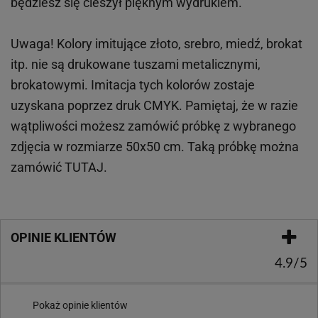
będziesz się cieszył pięknym wydrukiem.
Uwaga! Kolory imitujące złoto, srebro, miedź, brokat
itp.
nie są drukowane tuszami metalicznymi,
brokatowymi. Imitacja tych kolorów zostaje
uzyskana poprzez druk CMYK. Pamiętaj, że w
razie
wątpliwości możesz zamówić próbkę z wybranego
zdjęcia w rozmiarze 50x50 cm. Taką próbkę można
zamówić
TUTAJ
.
OPINIE KLIENTÓW
4.9/5
Pokaż opinie klientów