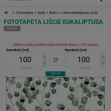
>
Fototapety
>
Style
>
Boho
>
Liście eukaliptusa, wzór
FOTOTAPETA LIŚCIE EUKALIPTUSA
ID 1753
Kliknij w pola poniżej i wpisz wymiar ściany + 2% zapasu
Szerokość [cm]
Wysokość [cm]
max:
768
max:
768
100
cm