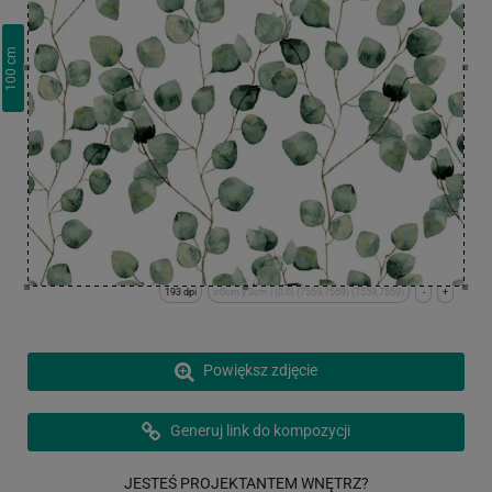
cm
100
193 dpi
x:0cm y:0cm | (0,0) (7559,7559) (7559,7559)
-
+
Powiększ zdjęcie
Generuj link do kompozycji
JESTEŚ PROJEKTANTEM WNĘTRZ?