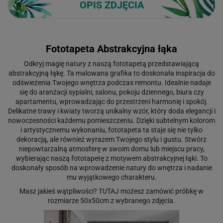
OPIS ZDJĘCIA
Fototapeta Abstrakcyjna łąka
Odkryj magię natury z naszą fototapetą przedstawiającą
abstrakcyjną łąkę. Ta malowana grafika to doskonała inspiracja do
odświeżenia Twojego wnętrza podczas remontu. Idealnie nadaje
się do aranżacji sypialni, salonu, pokoju dziennego, biura czy
apartamentu, wprowadzając do przestrzeni harmonię i spokój.
Delikatne trawy i kwiaty tworzą unikalny wzór, który doda elegancji i
nowoczesności każdemu pomieszczeniu. Dzięki subtelnym kolorom
i artystycznemu wykonaniu, fototapeta ta staje się nie tylko
dekoracją, ale również wyrazem Twojego stylu i gustu. Stwórz
niepowtarzalną atmosferę w swoim domu lub miejscu pracy,
wybierając naszą fototapetę z motywem abstrakcyjnej łąki. To
doskonały sposób na wprowadzenie natury do wnętrza i nadanie
mu wyjątkowego charakteru.
Masz jakieś wątpliwości?
TUTAJ
możesz zamówić próbkę w
rozmiarze 50x50cm z wybranego zdjęcia.