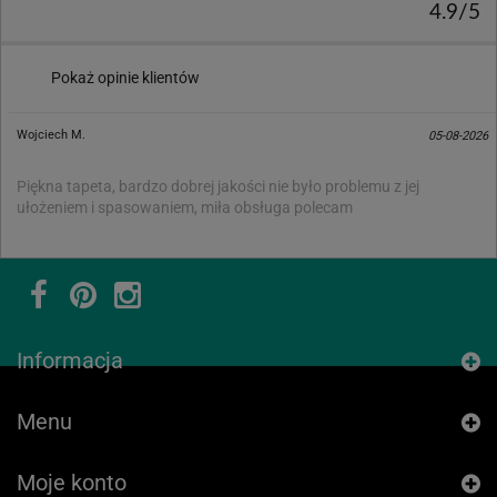
4.9/5
Pokaż opinie klientów
Wojciech M.
05-08-2026
Piękna tapeta, bardzo dobrej jakości nie było problemu z jej
ułożeniem i spasowaniem, miła obsługa polecam
Informacja
Menu
Moje konto