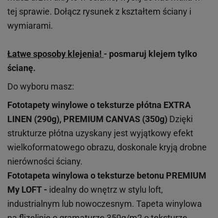
tej sprawie. Dołącz rysunek z kształtem ściany i
wymiarami.
Łatwe sposoby klejenia!
- posmaruj klejem tylko
ścianę.
Do wyboru masz:
Fototapety winylowe o
teksturze
płótna EXTRA
LINEN (290g), PREMIUM CANVAS (350g)
Dzięki
strukturze płótna uzyskany jest wyjątkowy efekt
wielkoformatowego obrazu, doskonale kryją drobne
nierówności ściany.
Fototapeta winylowa o
teksturze
betonu PREMIUM
My LOFT -
idealny do wnętrz w stylu loft,
industrialnym lub nowoczesnym. Tapeta winylowa
na flizelinie o gramaturze 350g/m2 o teksturze