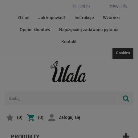
Zaloguj się
Zaloguj się
O nas
Jak kupować?
Instrukcje
Wzorniki
Opinie klientów
Najczęściej zadawane pytania
Kontakt
Cookies
(
0
)
(0)
Zaloguj się
PRODUKTY