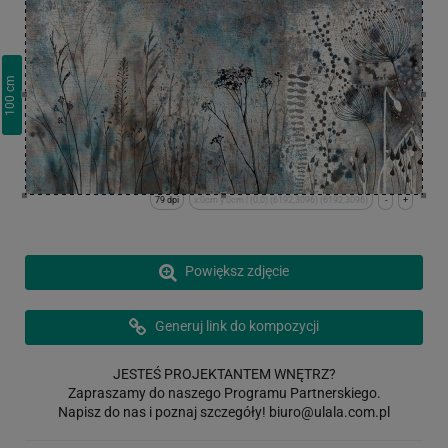
cm
100
79 dpi
x:0cm y:0cm | (0,0) (6192,3096) (6192,3096)
-
+
Powiększ zdjęcie
Generuj link do kompozycji
JESTEŚ PROJEKTANTEM WNĘTRZ?
Zapraszamy do naszego Programu Partnerskiego.
Napisz do nas i poznaj szczegóły!
biuro@ulala.com.pl