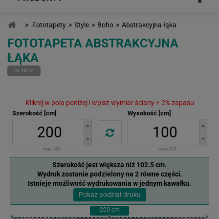
>
Fototapety
>
Style
>
Boho
>
Abstrakcyjna łąka
FOTOTAPETA ABSTRAKCYJNA
ŁĄKA
ID 1817
Kliknij w pola poniżej i wpisz wymiar ściany + 2% zapasu
Szerokość [cm]
Wysokość [cm]
max:
630
max:
315
Szerokość jest większa niż 102.5 cm.
Wydruk zostanie podzielony na 2 równe części.
Istnieje możliwość wydrukowania w jednym kawałku.
Pokaż podział druku
200
cm