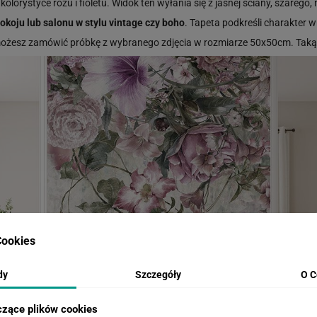
 kolorystyce różu i fioletu. Widok ten wyłania się z jasnej ściany, szarego,
okoju lub salonu w stylu vintage czy boho
. Tapeta podkreśli charakter 
 możesz zamówić próbkę z wybranego zdjęcia w rozmiarze 50x50cm. Tak
ookies
dy
Szczegóły
O C
czące plików cookies