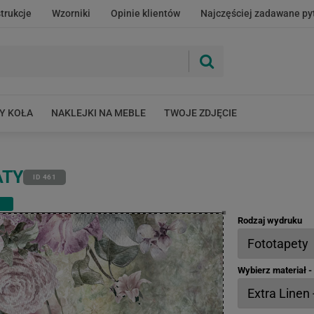
strukcje
Wzorniki
Opinie klientów
Najczęściej zadawane py
Y KOŁA
NAKLEJKI NA MEBLE
TWOJE ZDJĘCIE
ATY
ID 461
Rodzaj wydruku
Wybierz materiał 