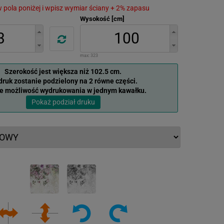
 w pola poniżej i wpisz wymiar ściany + 2% zapasu
Wysokość [cm]
max:
323
Szerokość jest większa niż 102.5 cm.
ruk zostanie podzielony na 2 równe części.
je możliwość wydrukowania w jednym kawałku.
Pokaż podział druku