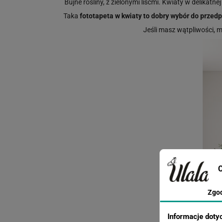
Bujne rośliny, z zielonymi liśćmi. Kwiaty w delikatnej
Taka
fototapeta w kwiaty to dobry wybór do przedp
Jeśli masz wątpliwości,
C
Zgo
Informacje doty