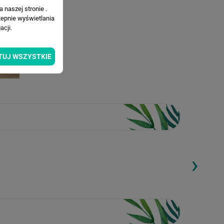
 naszej stronie .
tepnie wyświetlania
cji.
TUJ WSZYSTKIE
›
ding...
Loading...