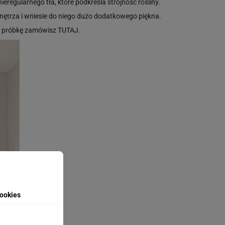
 nieregularnego tła, które podkreśla strojność rośliny.
wnętrza i wniesie do niego dużo dodatkowego piękna.
ą próbkę zamówisz
TUTAJ
.
ookies