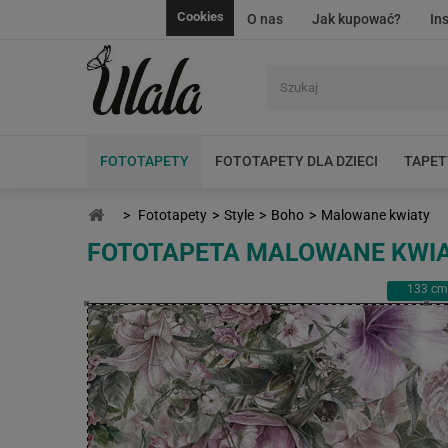
Cookies
O nas
Jak kupować?
In
FOTOTAPETY
FOTOTAPETY DLA DZIECI
TAPET
>
Fototapety
>
Style
>
Boho
>
Malowane kwiaty
FOTOTAPETA MALOWANE KWI
133
cm