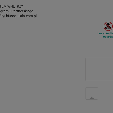
TEM WNĘTRZ?
gramu Partnerskiego.
óły!
biuro@ulala.com.pl