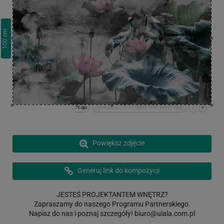
cm
100
76 dpi
x:0cm y:0cm | (0,11) (4494,2996) (4494,3008)
-
+
Powiększ zdjęcie
Generuj link do kompozycji
JESTEŚ PROJEKTANTEM WNĘTRZ?
Zapraszamy do naszego Programu Partnerskiego.
Napisz do nas i poznaj szczegóły!
biuro@ulala.com.pl