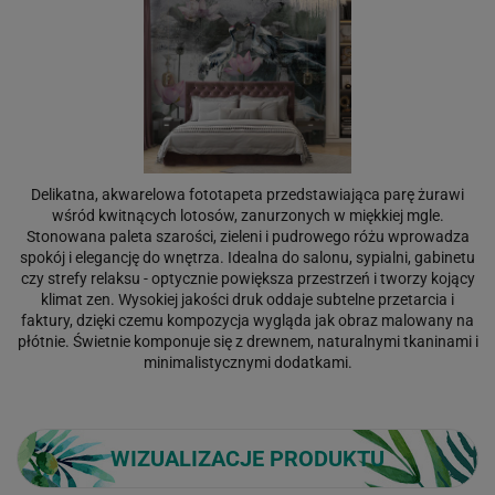
Delikatna, akwarelowa fototapeta przedstawiająca parę żurawi
wśród kwitnących lotosów, zanurzonych w miękkiej mgle.
Stonowana paleta szarości, zieleni i pudrowego różu wprowadza
spokój i elegancję do wnętrza. Idealna do salonu, sypialni, gabinetu
czy strefy relaksu - optycznie powiększa przestrzeń i tworzy kojący
klimat zen. Wysokiej jakości druk oddaje subtelne przetarcia i
faktury, dzięki czemu kompozycja wygląda jak obraz malowany na
płótnie. Świetnie komponuje się z drewnem, naturalnymi tkaninami i
minimalistycznymi dodatkami.
WIZUALIZACJE PRODUKTU