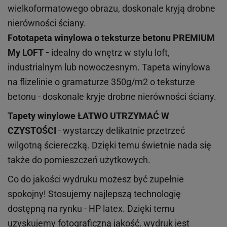
wielkoformatowego obrazu, doskonale kryją drobne
nierówności ściany.
Fototapeta winylowa o
teksturze
betonu PREMIUM
My LOFT -
idealny do wnętrz w stylu loft,
industrialnym lub nowoczesnym. Tapeta winylowa
na flizelinie o gramaturze 350g/m2 o teksturze
betonu - doskonale kryje drobne nierówności ściany.
Tapety winylowe
ŁATWO UTRZYMAĆ W
CZYSTOŚCI
- wystarczy delikatnie przetrzeć
wilgotną ściereczką. Dzięki temu świetnie nada się
także do pomieszczeń użytkowych.
Co do jakości wydruku możesz być zupełnie
spokojny! Stosujemy najlepszą technologię
dostępną na rynku - HP latex. Dzięki temu
uzyskujemy fotograficzną jakość, wydruk jest