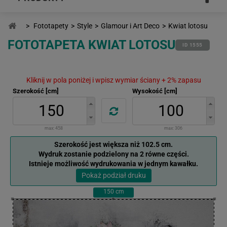
>
Fototapety
>
Style
>
Glamour i Art Deco
>
Kwiat lotosu
FOTOTAPETA KWIAT LOTOSU
ID 1555
Kliknij w pola poniżej i wpisz wymiar ściany + 2% zapasu
Szerokość [cm]
Wysokość [cm]
max:
458
max:
306
Szerokość jest większa niż 102.5 cm.
Wydruk zostanie podzielony na 2 równe części.
Istnieje możliwość wydrukowania w jednym kawałku.
Pokaż podział druku
150
cm