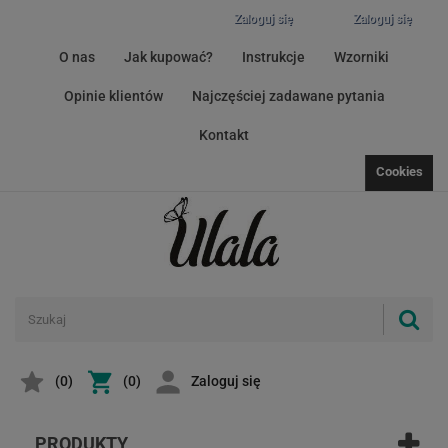
Zaloguj się
Zaloguj się
O nas
Jak kupować?
Instrukcje
Wzorniki
Opinie klientów
Najczęściej zadawane pytania
Kontakt
Cookies
(
0
)
(0)
Zaloguj się
PRODUKTY