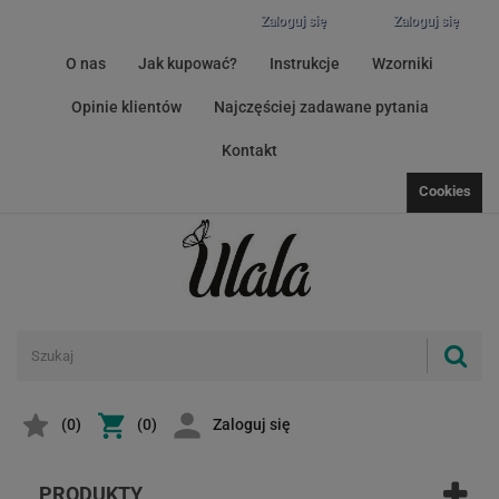
Zaloguj się
Zaloguj się
O nas
Jak kupować?
Instrukcje
Wzorniki
Opinie klientów
Najczęściej zadawane pytania
Kontakt
Cookies
(
0
)
(0)
Zaloguj się
PRODUKTY