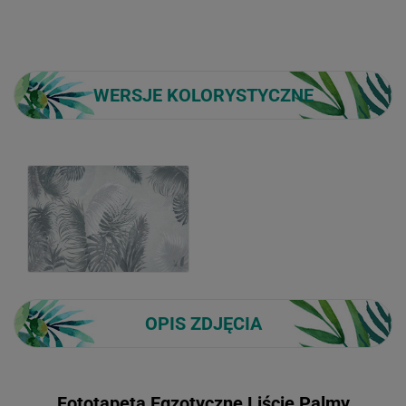
WERSJE KOLORYSTYCZNE
OPIS ZDJĘCIA
Fototapeta Egzotyczne Liście Palmy