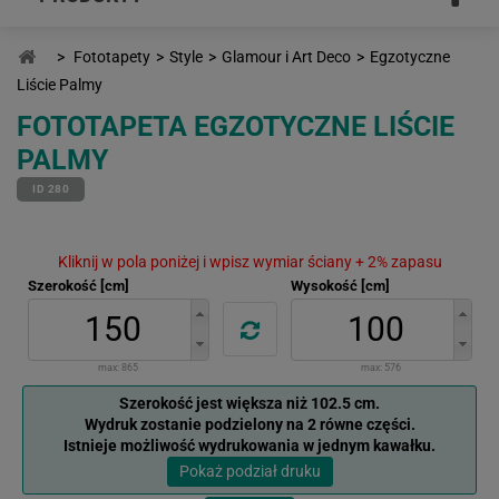
>
Fototapety
>
Style
>
Glamour i Art Deco
>
Egzotyczne
Liście Palmy
FOTOTAPETA EGZOTYCZNE LIŚCIE
PALMY
ID 280
Kliknij w pola poniżej i wpisz wymiar ściany + 2% zapasu
Szerokość [cm]
Wysokość [cm]
max:
865
max:
576
Szerokość jest większa niż 102.5 cm.
Wydruk zostanie podzielony na 2 równe części.
Istnieje możliwość wydrukowania w jednym kawałku.
Pokaż podział druku