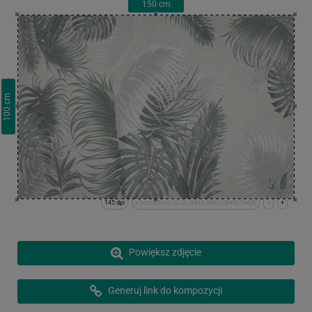
150
cm
cm
100
145 dpi
x:0cm y:0cm | (0,0) (8493,5662) (8493,5662)
-
+
Powiększ zdjęcie
Generuj link do kompozycji