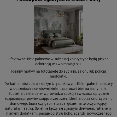
Efektowne liście palmowe w subtelnej kolorystyce będą piękną
dekoracją w Twoim wnętrzu.
Idealny motyw na fototapetę do sypialni, salonu lub pokoju
nastolatki.
Delikatna fototapeta z dużymi, rysunkowymi liśćmi palm i monstery
w odcieniach szałwiowej zieleni, szarości i bieli na jasnym tle.
Subtelna paleta barw wprowadza spokój i świeżość, optycznie
rozjaśniając i powiększając przestrzeń. Idealna do salonu, sypialni,
domowego biura czy gabinetu spa, gdzie ma tworzyć kojący,
naturalny nastrój. Świetnie łączy się z jasnym drewnem, rattanem i
lnianymi dodatkami, pasuje do stylu boho, scandi i nowoczesnego