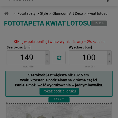
>
Fototapety
>
Style
>
Glamour i Art Deco
>
kwiat lotosu
FOTOTAPETA KWIAT LOTOSU
ID 326
Kliknij w pola poniżej i wpisz wymiar ściany + 2% zapasu
Szerokość [cm]
Wysokość [cm]
max:
1016
max:
681
Szerokość jest większa niż 102.5 cm.
Wydruk zostanie podzielony na 2 równe części.
Istnieje możliwość wydrukowania w jednym kawałku.
Pokaż podział druku
149
cm