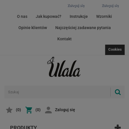
Zaloguj się
Zaloguj się
O nas
Jak kupować?
Instrukcje
Wzorniki
Opinie klientów
Najczęściej zadawane pytania
Kontakt
Cookies
(
0
)
(0)
Zaloguj się
PRODUKTY