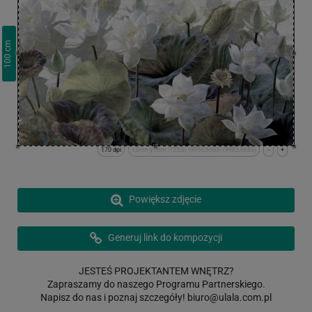
cm
100
170 dpi
x:0cm y:0cm | (25,0) (9958,6683) (9983,6683)
-
+
Powiększ zdjęcie
Generuj link do kompozycji
JESTEŚ PROJEKTANTEM WNĘTRZ?
Zapraszamy do naszego Programu Partnerskiego.
Napisz do nas i poznaj szczegóły!
biuro@ulala.com.pl