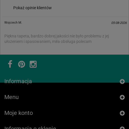
Pokaż opinie klientów
Wojciech M.
05-08-2026
Piękna tapeta, bardzo dobrej jakości nie było problemu z jej
ułożeniem i spasowaniem, miła obsługa polecam
Informacja
Menu
Moje konto
Informacja o sklepie