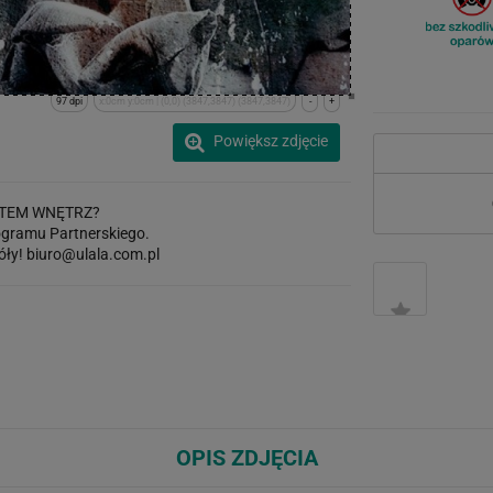
97 dpi
x:0cm y:0cm | (0,0) (3847,3847) (3847,3847)
-
+
Powiększ zdjęcie
TEM WNĘTRZ?
gramu Partnerskiego.
óły!
biuro@ulala.com.pl
OPIS ZDJĘCIA