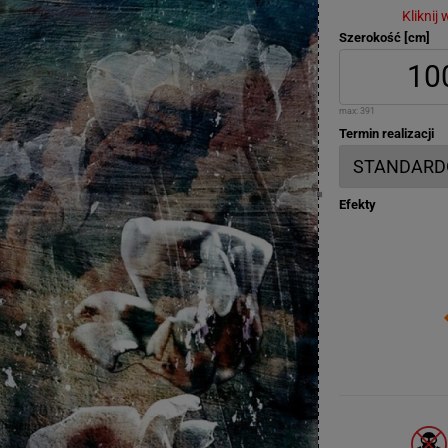
Kliknij
Szerokość [cm]
max:
391
Termin realizacji
Efekty