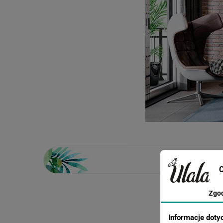
C
Zgo
Loading...
Informacje doty