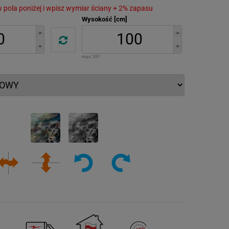
 w pola poniżej i wpisz wymiar ściany + 2% zapasu
Wysokość [cm]
max:
391