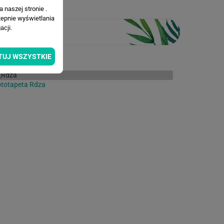
 naszej stronie .
tepnie wyświetlania
cji.
TUJ WSZYSTKIE
totapeta Rdza