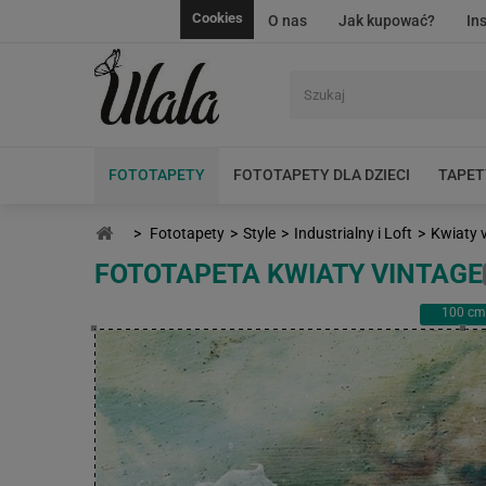
Cookies
O nas
Jak kupować?
In
FOTOTAPETY
FOTOTAPETY DLA DZIECI
TAPET
>
Fototapety
>
Style
>
Industrialny i Loft
>
Kwiaty 
FOTOTAPETA KWIATY VINTAGE
100
cm