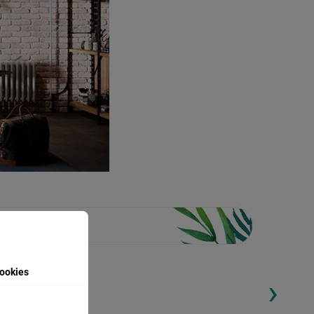
ookies
›
ding...
Loading...