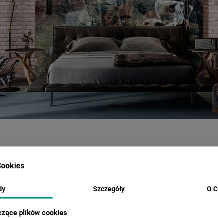
WIZUALIZACJE PRODUKTU
ookies
dy
Szczegóły
O C
Loading...
Loa
czące plików cookies