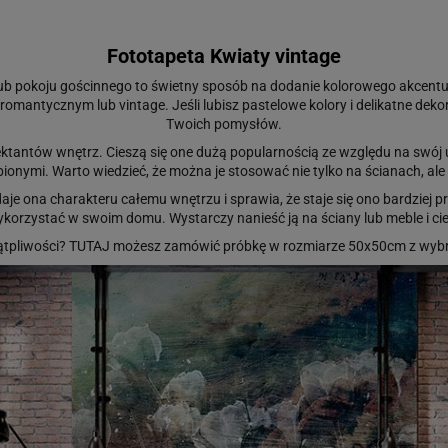
Fototapeta Kwiaty vintage
i lub pokoju gościnnego to świetny sposób na dodanie kolorowego akce
romantycznym lub vintage. Jeśli lubisz pastelowe kolory i delikatne dek
Twoich pomysłów.
tantów wnętrz. Cieszą się one dużą popularnością ze względu na swój 
bionymi. Warto wiedzieć, że można je stosować nie tylko na ścianach, al
e ona charakteru całemu wnętrzu i sprawia, że staje się ono bardziej przy
korzystać w swoim domu. Wystarczy nanieść ją na ściany lub meble i cie
ątpliwości?
TUTAJ
możesz zamówić próbkę w rozmiarze 50x50cm z wybr