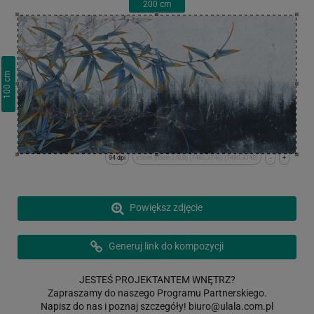
200
cm
cm
100
94 dpi
x:0cm y:0cm | (0,0) (7480,3740) (7480,3740)
-
+
Powiększ zdjęcie
Generuj link do kompozycji
JESTEŚ PROJEKTANTEM WNĘTRZ?
Zapraszamy do naszego Programu Partnerskiego.
Napisz do nas i poznaj szczegóły!
biuro@ulala.com.pl