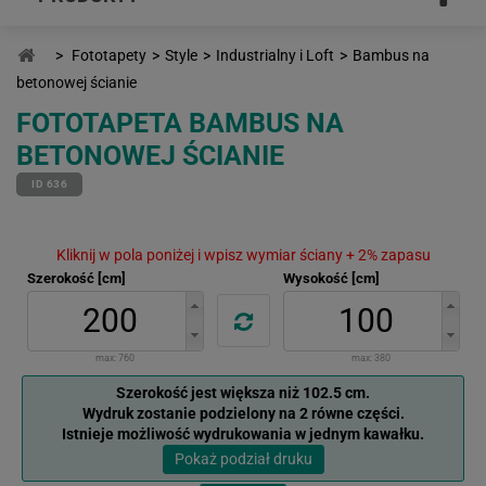
>
Fototapety
>
Style
>
Industrialny i Loft
>
Bambus na
betonowej ścianie
FOTOTAPETA BAMBUS NA
BETONOWEJ ŚCIANIE
ID 636
Kliknij w pola poniżej i wpisz wymiar ściany + 2% zapasu
Szerokość [cm]
Wysokość [cm]
max:
760
max:
380
Szerokość jest większa niż 102.5 cm.
Wydruk zostanie podzielony na 2 równe części.
Istnieje możliwość wydrukowania w jednym kawałku.
Pokaż podział druku