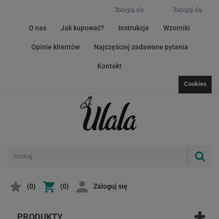
Zaloguj się
Zaloguj się
O nas
Jak kupować?
Instrukcje
Wzorniki
Opinie klientów
Najczęściej zadawane pytania
Kontakt
Cookies
(
0
)
(0)
Zaloguj się
PRODUKTY