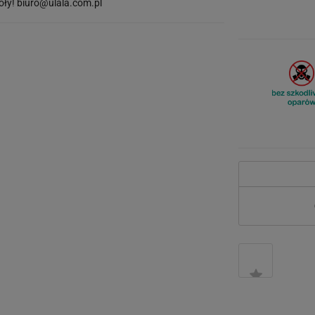
óły!
biuro@ulala.com.pl