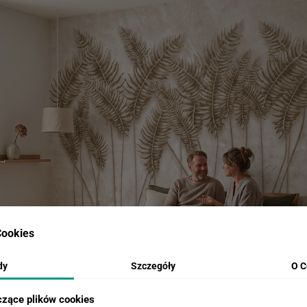
ookies
dy
Szczegóły
O C
czące plików cookies