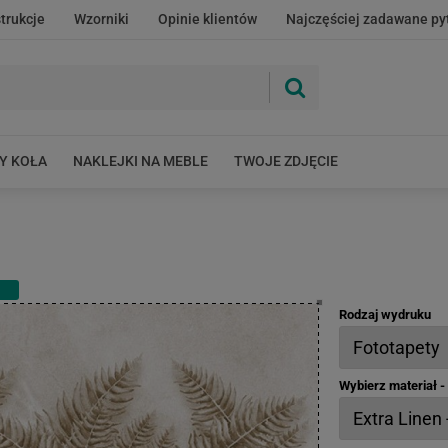
strukcje
Wzorniki
Opinie klientów
Najczęściej zadawane py
Y KOŁA
NAKLEJKI NA MEBLE
TWOJE ZDJĘCIE
Rodzaj wydruku
Wybierz materiał 