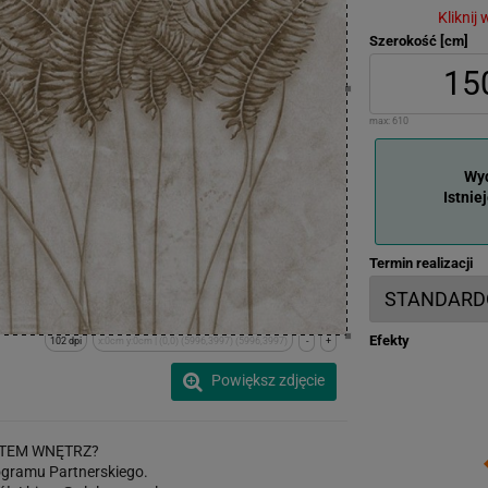
Kliknij
Szerokość [cm]
max:
610
Wyd
Istnie
Termin realizacji
Efekty
102 dpi
x:0cm y:0cm | (0,0) (5996,3997) (5996,3997)
-
+
Powiększ zdjęcie
TEM WNĘTRZ?
gramu Partnerskiego.