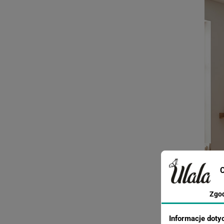
C
Zgo
Informacje doty