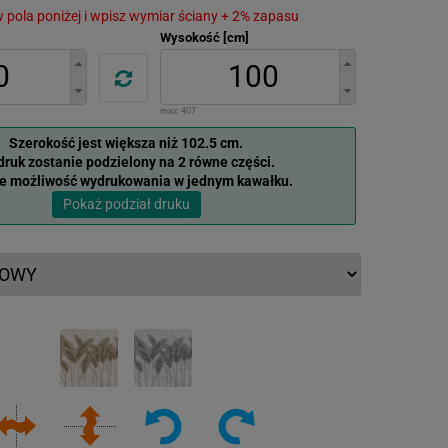
 w pola poniżej i wpisz wymiar ściany + 2% zapasu
Wysokość [cm]
max:
407
Szerokość jest większa niż 102.5 cm.
ruk zostanie podzielony na 2 równe części.
je możliwość wydrukowania w jednym kawałku.
Pokaż podział druku