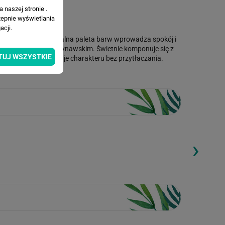
 naszej stronie .
tepnie wyświetlania
cji.
rzonej fakturze. Neutralna paleta barw wprowadza spokój i
 boho, japandi i skandynawskim. Świetnie komponuje się z
TUJ WSZYSTKIE
 pomieszczeń - dodaje charakteru bez przytłaczania.
›
ding...
Loading...