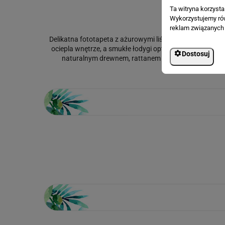
Ta witryna korzyst
Wykorzystujemy równ
reklam związanych 
Delikatna fototapeta z ażurowymi liśćmi paproci w odcien
ociepla wnętrze, a smukłe łodygi optycznie podnoszą suf
Dostosuj
naturalnym drewnem, rattanem i lnem, tworząc elega
Loading...