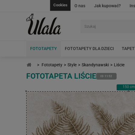
Cookies
O nas
Jak kupować?
In
FOTOTAPETY
FOTOTAPETY DLA DZIECI
TAPET
>
Fototapety
>
Style
>
Skandynawski
>
Liście
FOTOTAPETA LIŚCIE
ID 1152
150
cm