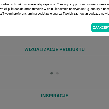
a z własnych plików cookie, aby zapewnić Ci najwyższy poziom doświadczenia na
ież pliki cookie stron trzecich w celu ulepszenia naszych usług, analizy a nas
z Twoimi preferencjami na podstawie analizy Twoich zachowań podczas nawiga
iach beżu i sepii, przypominająca botaniczny relief na subtelnej, posta
it. Idealna do salonu, sypialni, holu czy gabinetu oraz aranżacji w stylu
ZAAKCEP
ncką, harmonijną przestrzeń. Polecana zarówno do małych, jak i dużych
WIZUALIZACJE PRODUKTU
Loading...
Loa
INSPIRACJE