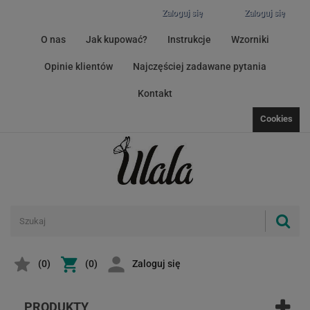
Zaloguj się
Zaloguj się
O nas
Jak kupować?
Instrukcje
Wzorniki
Opinie klientów
Najczęściej zadawane pytania
Kontakt
Cookies
(
0
)
(0)
Zaloguj się
PRODUKTY