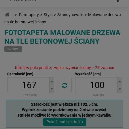
>
Fototapety
>
Style
>
Skandynawski
>
Malowane drzewa
na tle betonowej ściany
FOTOTAPETA MALOWANE DRZEWA
NA TLE BETONOWEJ ŚCIANY
ID 909
Kliknij w pola poniżej i wpisz wymiar ściany + 2% zapasu
Szerokość [cm]
Wysokość [cm]
max:
1016
max:
610
Szerokość jest większa niż 102.5 cm.
Wydruk zostanie podzielony na 2 równe części.
Istnieje możliwość wydrukowania w jednym kawałku.
Pokaż podział druku