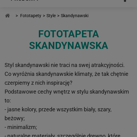
>
Fototapety
>
Style
>
Skandynawski
FOTOTAPETA
SKANDYNAWSKA
Styl skandynawski nie traci na swej atrakcyjności.
Co wyróżnia skandynawskie klimaty, że tak chętnie
czerpiemy z nich inspirację?
Podstawowe cechy wnętrz w stylu skandynawskim
to:
-
jasne kolory
, przede wszystkim biały, szary,
beżowy;
-
minimalizm
;
-
naturalne materiały
, szczególnie drewno, które