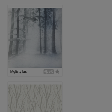
Mglisty las
x5