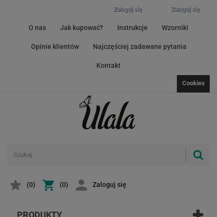
Zaloguj się
Zaloguj się
O nas
Jak kupować?
Instrukcje
Wzorniki
Opinie klientów
Najczęściej zadawane pytania
Kontakt
Cookies
(
0
)
(0)
Zaloguj się
PRODUKTY