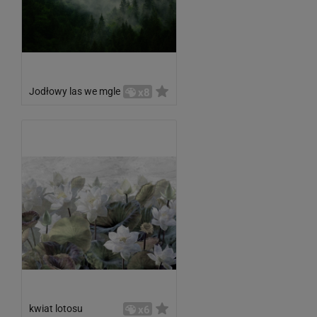
Jodłowy las we mgle
x8
kwiat lotosu
x6