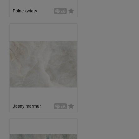
Polne kwiaty
x6
Jasny marmur
x6