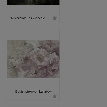
Świerkowy Las we Mgle
Bukiet pięknych kwiatów
ogrodowych piwonie w
pastelowych kolorach z
efektem 3D