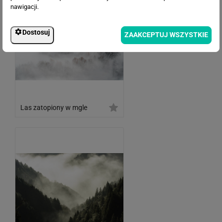
nawigacji.
Dostosuj
ZAAKCEPTUJ WSZYSTKIE
Las zatopiony w mgle