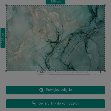
150
cm
cm
100
140 dpi
x:0cm y:0cm | (0,0) (8246,5497) (8246,5497)
-
+
Powiększ zdjęcie
Generuj link do kompozycji