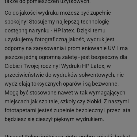
także do pomieszczeń użytkowych.
Co do jakości wydruku możesz być zupełnie
spokojny! Stosujemy najlepszą technologię
dostępną na rynku - HP latex. Dzięki temu
uzyskujemy fotograficzną jakość, wydruk jest
odporny na zarysowania i promieniowanie UV. I ma
jeszcze jedną ogromną zaletę - jest bezpieczny dla
Ciebie i Twojej rodziny!
Wydruki HP
Latex
, w
przeciwieństwie do wydruków
solwentowych
, nie
wydzielają toksycznych oparów i są bezwonne.
Mogą być stosowane nawet w tak wymagających
miejscach
jak
szpitale, szkoły czy żłobki.
Z naszymi
fototapetami jesteś zupełnie bezpieczny i przez lata
będziesz się cieszył pięknym wydrukiem.
Uwaga! Kolory imitujące złoto, srebro, miedź, brokat