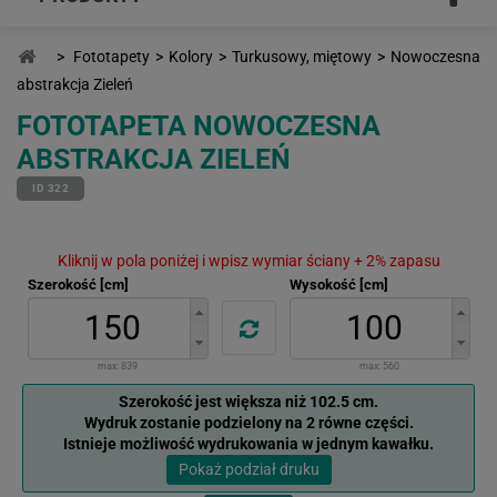
>
Fototapety
>
Kolory
>
Turkusowy, miętowy
>
Nowoczesna
abstrakcja Zieleń
FOTOTAPETA NOWOCZESNA
ABSTRAKCJA ZIELEŃ
ID 322
Kliknij w pola poniżej i wpisz wymiar ściany + 2% zapasu
Szerokość [cm]
Wysokość [cm]
max:
839
max:
560
Szerokość jest większa niż 102.5 cm.
Wydruk zostanie podzielony na 2 równe części.
Istnieje możliwość wydrukowania w jednym kawałku.
Pokaż podział druku