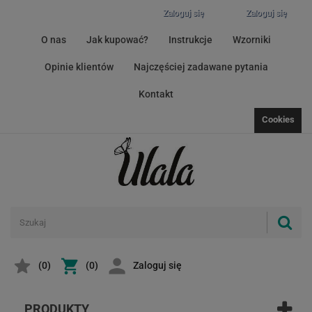
Zaloguj się
Zaloguj się
O nas
Jak kupować?
Instrukcje
Wzorniki
Opinie klientów
Najczęściej zadawane pytania
Kontakt
Cookies
(
0
)
(0)
Zaloguj się
PRODUKTY