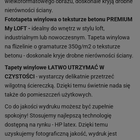
wielkoformatowego obrazu, doskonale kryją drobne
nierówności ściany.
Fototapeta winylowa o
teksturze
betonu PREMIUM
My LOFT -
idealny do wnętrz w stylu loft,
industrialnym lub nowoczesnym. Tapeta winylowa
na flizelinie o gramaturze 350g/m2 o teksturze
betonu - doskonale kryje drobne nierówności ściany.
Tapety winylowe
ŁATWO UTRZYMAĆ W
CZYSTOŚCI
- wystarczy delikatnie przetrzeć
wilgotną ściereczką. Dzięki temu świetnie nada się
także do pomieszczeń użytkowych.
Co do jakości wydruku możesz być zupełnie
spokojny! Stosujemy najlepszą technologię
dostępną na rynku - HP latex. Dzięki temu
uzyskujemy fotograficzną jakość, wydruk jest