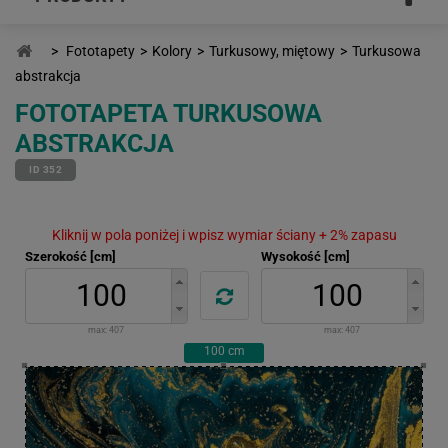
>
Fototapety
>
Kolory
>
Turkusowy, miętowy
>
Turkusowa
abstrakcja
FOTOTAPETA TURKUSOWA
ABSTRAKCJA
ID 352
Kliknij w pola poniżej i wpisz wymiar ściany + 2% zapasu
Szerokość [cm]
Wysokość [cm]
max:
407
max:
407
100
cm