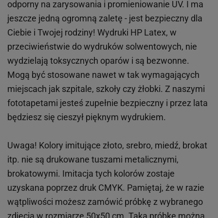
odporny na zarysowania i promieniowanie UV. I ma
jeszcze jedną ogromną zaletę - jest bezpieczny dla
Ciebie i Twojej rodziny!
Wydruki HP
Latex
, w
przeciwieństwie do wydruków
solwentowych
, nie
wydzielają toksycznych oparów i są bezwonne.
Mogą być stosowane nawet w tak wymagających
miejscach
jak
szpitale, szkoły czy żłobki.
Z naszymi
fototapetami jesteś zupełnie bezpieczny i przez lata
będziesz się cieszył pięknym wydrukiem.
Uwaga! Kolory imitujące złoto, srebro, miedź, brokat
itp.
nie są drukowane tuszami metalicznymi,
brokatowymi. Imitacja tych kolorów zostaje
uzyskana poprzez druk CMYK. Pamiętaj, że w
razie
wątpliwości możesz zamówić próbkę z wybranego
zdjęcia w rozmiarze 50x50 cm. Taką próbkę można