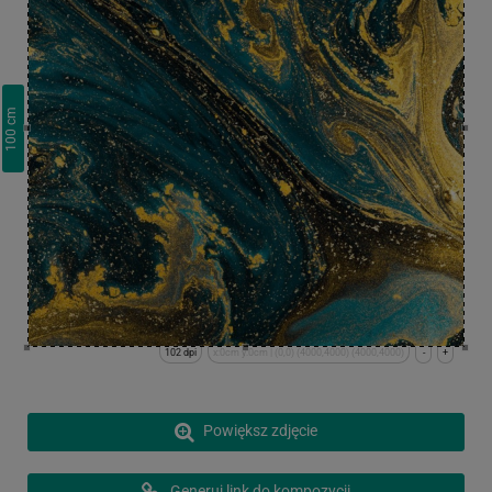
cm
100
102 dpi
x:0cm y:0cm | (0,0) (4000,4000) (4000,4000)
-
+
Powiększ zdjęcie
Generuj link do kompozycji