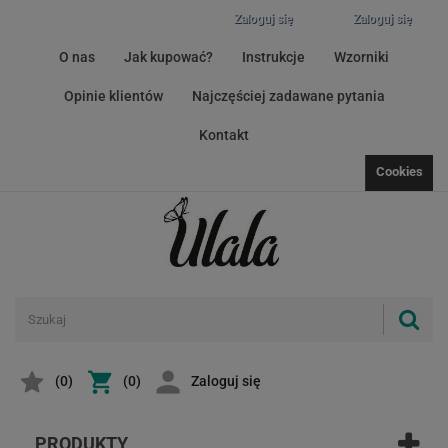
Zaloguj się
Zaloguj się
O nas
Jak kupować?
Instrukcje
Wzorniki
Opinie klientów
Najczęściej zadawane pytania
Kontakt
Cookies
(
0
)
(0)
Zaloguj się
PRODUKTY