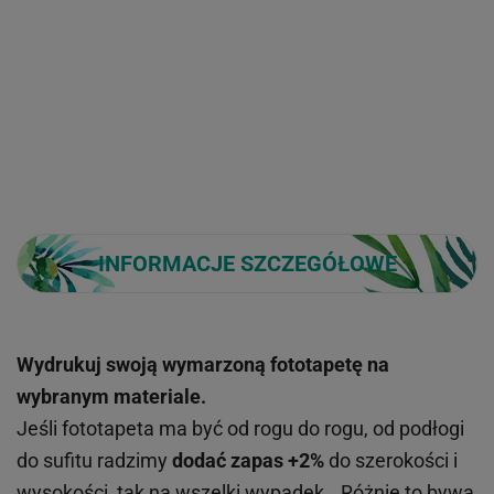
INFORMACJE SZCZEGÓŁOWE
Wydrukuj swoją wymarzoną fototapetę na
wybranym materiale.
Jeśli fototapeta ma być od rogu do rogu, od podłogi
do sufitu radzimy
dodać zapas +2%
do szerokości i
wysokości, tak na wszelki wypadek...Różnie to bywa