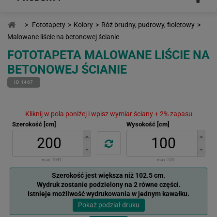
>
Fototapety
>
Kolory
>
Róż brudny, pudrowy, fioletowy
>
Malowane liście na betonowej ścianie
FOTOTAPETA MALOWANE LIŚCIE NA
BETONOWEJ ŚCIANIE
ID 1467
Kliknij w pola poniżej i wpisz wymiar ściany + 2% zapasu
Szerokość [cm]
Wysokość [cm]
max:
1041
max:
520
Szerokość jest większa niż 102.5 cm.
Wydruk zostanie podzielony na 2 równe części.
Istnieje możliwość wydrukowania w jednym kawałku.
Pokaż podział druku