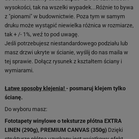
wysokości, tak na wszelki wypadek...Różnie to bywa
z "pionami" w budownictwie. Poza tym w samym
druku może wystąpić niewielka różnica w rozmiarze,
tak + /- 1%, weź to pod uwagę.
Jeśli potrzebujesz niestandardowego podziału lub
masz drzwi ukryte w ścianie, wyślij do nas maila w
tej sprawie. Dołącz rysunek z kształtem ściany i
wymiarami.
Łatwe sposoby klejenia!
- posmaruj klejem tylko
ścianę.
Do wyboru masz:
Fototapety winylowe o
teksturze
płótna EXTRA
LINEN (290g), PREMIUM CANVAS (350g)
Dzięki
strukturze płótna uzyskany jest wyjątkowy efekt