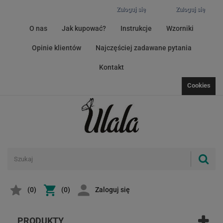
Zaloguj się
Zaloguj się
O nas
Jak kupować?
Instrukcje
Wzorniki
Opinie klientów
Najczęściej zadawane pytania
Kontakt
Cookies
(
0
)
(0)
Zaloguj się
PRODUKTY