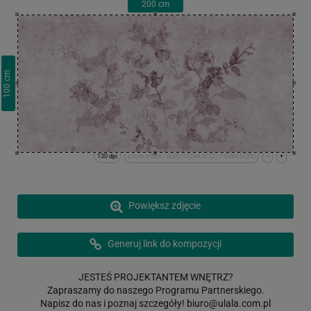
200
cm
cm
100
130 dpi
x:0cm y:0cm | (0,0) (10244,5122) (10244,5122)
-
+
Powiększ zdjęcie
Generuj link do kompozycji
JESTEŚ PROJEKTANTEM WNĘTRZ?
Zapraszamy do naszego Programu Partnerskiego.
Napisz do nas i poznaj szczegóły!
biuro@ulala.com.pl