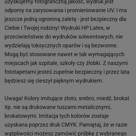
uzyskujemy fotograficzną jakość, wydruk jest
odporny na zarysowania i promieniowanie UV. I ma
jeszcze jedną ogromną zaletę - jest bezpieczny dla
Ciebie i Twojej rodziny!
Wydruki HP
Latex
, w
przeciwieństwie do wydruków
solwentowych
, nie
wydzielają toksycznych oparów i są bezwonne.
Mogą być stosowane nawet w tak wymagających
miejscach
jak
szpitale, szkoły czy żłobki.
Z naszymi
fototapetami jesteś zupełnie bezpieczny i przez lata
będziesz się cieszył pięknym wydrukiem.
Uwaga! Kolory imitujące złoto, srebro, miedź, brokat
itp.
nie są drukowane tuszami metalicznymi,
brokatowymi. Imitacja tych kolorów zostaje
uzyskana poprzez druk CMYK. Pamiętaj, że w
razie
wątpliwości możesz zamówić próbkę z wybranego