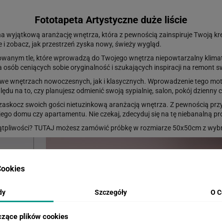
Fototapeta Artystyczne duże liście
na wyjątkową aranżację wnętrza, która z pewnością zainspiruje Twoją 
e i zobacz, jak przestrzeń zyska nowy, świeży wygląd.
turowanym tle, które wprowadzą do Twojego wnętrza niepowtarzalny klima
la osób ceniących sobie oryginalność i szukających inspiracji na remont 
 we wnętrzach nowoczesnych, jak i klasycznych. Wprowadzenie tego mot
ględu na to, czy planujesz odmienić swoją sypialnię, salon, pokój dzienny
i zaskocz swoich gości nietuzinkową aranżacją wnętrza. Z pewnością prz
 domu czy apartamentu. Nie czekaj, zdecyduj się na tę niebanalną propo
ątpliwości?
TUTAJ
możesz zamówić próbkę w rozmiarze 50x50cm z wybr
ookies
dy
Szczegóły
O C
czące plików cookies