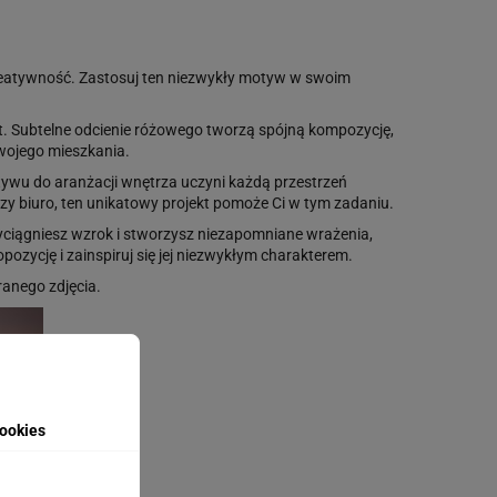
kreatywność. Zastosuj ten niezwykły motyw w swoim
t. Subtelne odcienie różowego tworzą spójną kompozycję,
swojego mieszkania.
ywu do aranżacji wnętrza uczyni każdą przestrzeń
 czy biuro, ten unikatowy projekt pomoże Ci w tym zadaniu.
yciągniesz wzrok i stworzysz niezapomniane wrażenia,
zycję i zainspiruj się jej niezwykłym charakterem.
anego zdjęcia.
ookies