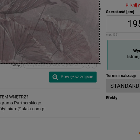
Kliknij
Szerokość [cm]
max:
1321
Wyd
Istnie
170 dpi
x:0cm y:0cm | (0,0) (12981,6657) (12981,6657)
-
+
Termin realizacji
Powiększ zdjęcie
TEM WNĘTRZ?
Efekty
gramu Partnerskiego.
óły!
biuro@ulala.com.pl