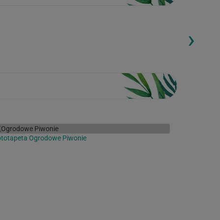
›
ding...
Loading...
ototapeta Ogrodowe Piwonie