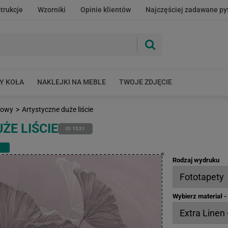
strukcje
Wzorniki
Opinie klientów
Najczęściej zadawane py
Y KOŁA
NAKLEJKI NA MEBLE
TWOJE ZDJĘCIE
etowy
>
Artystyczne duże liście
ŻE LIŚCIE
ID 1521
Rodzaj wydruku
Wybierz materiał 