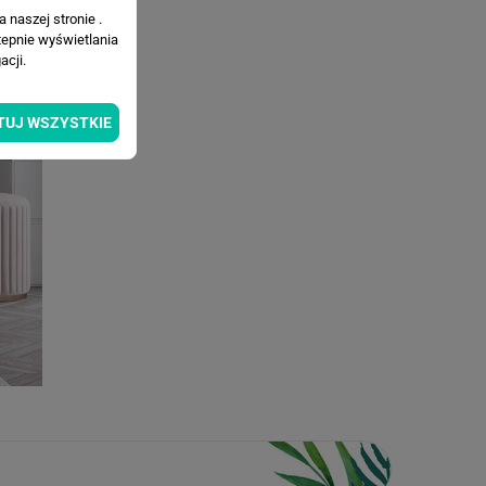
 naszej stronie .
tepnie wyświetlania
cji.
TUJ WSZYSTKIE