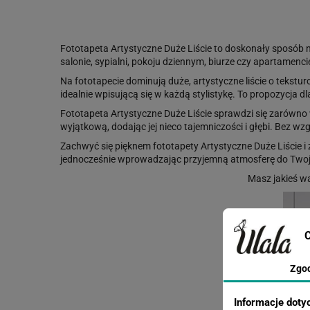
Fototapeta Artystyczne Duże Liście to doskonały sposób 
salonie, sypialni, pokoju dziennym, biurze czy apartamenci
Na fototapecie dominują duże, artystyczne liście o teks
idealnie wpisującą się w każdą stylistykę. To propozycja d
Fototapeta Artystyczne Duże Liście sprawdzi się zarówno
wyjątkową, dodając jej nieco tajemniczości i głębi. Bez wz
Zachwyć się pięknem fototapety Artystyczne Duże Liście 
jednocześnie wprowadzając przyjemną atmosferę do Twojego
Masz jakieś w
C
Zgo
Informacje doty