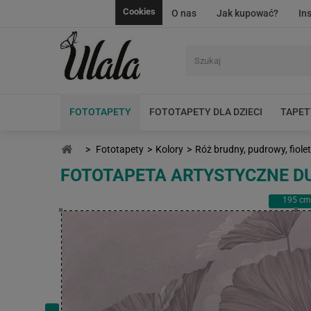
Cookies
O nas
Jak kupować?
In
FOTOTAPETY
FOTOTAPETY DLA DZIECI
TAPET
>
Fototapety
>
Kolory
>
Róż brudny, pudrowy, fiol
FOTOTAPETA ARTYSTYCZNE DU
195
cm