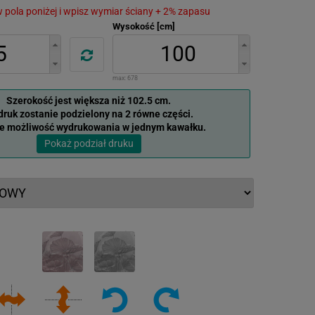
 w pola poniżej i wpisz wymiar ściany + 2% zapasu
Wysokość [cm]
max:
678
Szerokość jest większa niż 102.5 cm.
ruk zostanie podzielony na 2 równe części.
je możliwość wydrukowania w jednym kawałku.
Pokaż podział druku