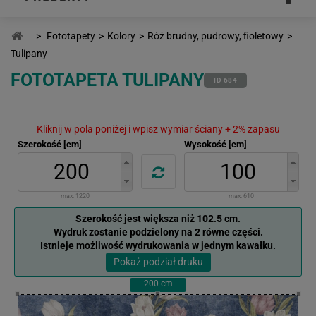
>
Fototapety
>
Kolory
>
Róż brudny, pudrowy, fioletowy
>
Tulipany
FOTOTAPETA TULIPANY
ID 684
Kliknij w pola poniżej i wpisz wymiar ściany + 2% zapasu
Szerokość [cm]
Wysokość [cm]
max:
1220
max:
610
Szerokość jest większa niż 102.5 cm.
Wydruk zostanie podzielony na 2 równe części.
Istnieje możliwość wydrukowania w jednym kawałku.
Pokaż podział druku
200
cm