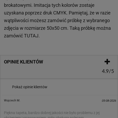
brokatowymi. Imitacja tych kolorów zostaje
uzyskana poprzez druk CMYK. Pamiętaj, że w
razie
wątpliwości możesz zamówić próbkę z wybranego
zdjęcia w rozmiarze 50x50 cm. Taką próbkę można
zamówić
TUTAJ
.
OPINIE KLIENTÓW
4.9/5
Pokaż opinie klientów
Wojciech M.
05-08-2026
Piękna tapeta, bardzo dobrej jakości nie było problemu z jej
ułożeniem i spasowaniem, miła obsługa polecam