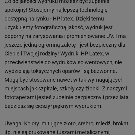
Co do jakości wydruku możesz być zupełnie
spokojny! Stosujemy najlepszą technologię
dostępną na rynku - HP latex. Dzięki temu
uzyskujemy fotograficzną jakość, wydruk jest
odporny na zarysowania i promieniowanie UV. I ma
jeszcze jedną ogromną zaletę - jest bezpieczny dla
Ciebie i Twojej rodziny!
Wydruki HP
Latex
, w
przeciwieństwie do wydruków
solwentowych
, nie
wydzielają toksycznych oparów i są bezwonne.
Mogą być stosowane nawet w tak wymagających
miejscach
jak
szpitale, szkoły czy żłobki.
Z naszymi
fototapetami jesteś zupełnie bezpieczny i przez lata
będziesz się cieszył pięknym wydrukiem.
Uwaga! Kolory imitujące złoto, srebro, miedź, brokat
itp.
nie są drukowane tuszami metalicznymi,