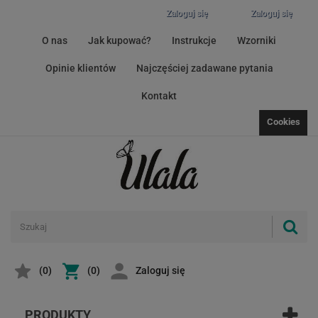
Zaloguj się
Zaloguj się
O nas
Jak kupować?
Instrukcje
Wzorniki
Opinie klientów
Najczęściej zadawane pytania
Kontakt
Cookies
(
0
)
(0)
Zaloguj się
PRODUKTY