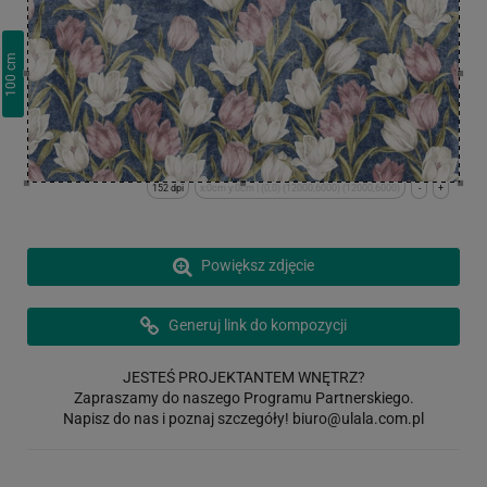
cm
100
152 dpi
x:0cm y:0cm | (0,0) (12000,6000) (12000,6000)
-
+
Powiększ zdjęcie
Generuj link do kompozycji
JESTEŚ PROJEKTANTEM WNĘTRZ?
Zapraszamy do naszego Programu Partnerskiego.
Napisz do nas i poznaj szczegóły!
biuro@ulala.com.pl