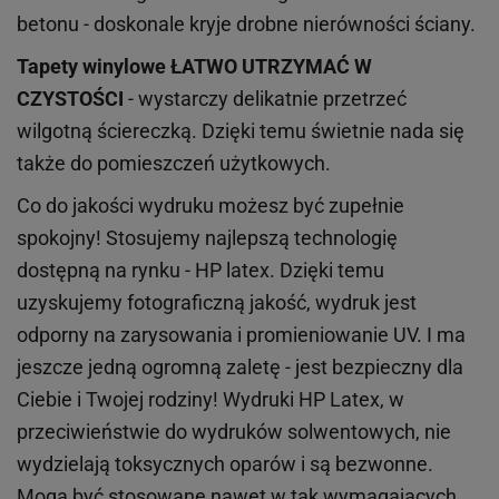
betonu - doskonale kryje drobne nierówności ściany.
Tapety winylowe
ŁATWO UTRZYMAĆ W
CZYSTOŚCI
- wystarczy delikatnie przetrzeć
wilgotną ściereczką. Dzięki temu świetnie nada się
także do pomieszczeń użytkowych.
Co do jakości wydruku możesz być zupełnie
spokojny! Stosujemy najlepszą technologię
dostępną na rynku - HP latex. Dzięki temu
uzyskujemy fotograficzną jakość, wydruk jest
odporny na zarysowania i promieniowanie UV. I ma
jeszcze jedną ogromną zaletę - jest bezpieczny dla
Ciebie i Twojej rodziny!
Wydruki HP
Latex
, w
przeciwieństwie do wydruków
solwentowych
, nie
wydzielają toksycznych oparów i są bezwonne.
Mogą być stosowane nawet w tak wymagających