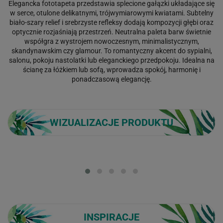
Elegancka fototapeta przedstawia splecione gałązki układające się
w serce, otulone delikatnymi, trójwymiarowymi kwiatami. Subtelny
biało-szary relief i srebrzyste refleksy dodają kompozycji głębi oraz
optycznie rozjaśniają przestrzeń. Neutralna paleta barw świetnie
współgra z wystrojem nowoczesnym, minimalistycznym,
skandynawskim czy glamour. To romantyczny akcent do sypialni,
salonu, pokoju nastolatki lub eleganckiego przedpokoju. Idealna na
ścianę za łóżkiem lub sofą, wprowadza spokój, harmonię i
ponadczasową elegancję.
WIZUALIZACJE PRODUKTU
Loading...
INSPIRACJE