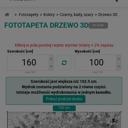
>
Fototapety
>
Kolory
>
Czarny, biały, szary
>
Drzewo 3D
FOTOTAPETA DRZEWO 3D
ID 1639
Kliknij w pola poniżej i wpisz wymiar ściany + 2% zapasu
Szerokość [cm]
Wysokość [cm]
max:
922
max:
576
Szerokość jest większa niż 102.5 cm.
Wydruk zostanie podzielony na 2 równe części.
Istnieje możliwość wydrukowania w jednym kawałku.
Pokaż podział druku
160
cm