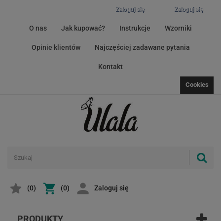
Zaloguj się
Zaloguj się
O nas
Jak kupować?
Instrukcje
Wzorniki
Opinie klientów
Najczęściej zadawane pytania
Kontakt
Cookies
(
0
)
(0)
Zaloguj się
PRODUKTY