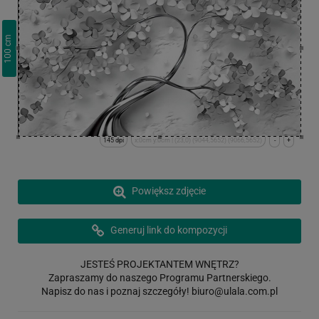
cm
100
145 dpi
x:0cm y:0cm | (23,0) (9044,5652) (9066,5652)
-
+
Powiększ zdjęcie
Generuj link do kompozycji
JESTEŚ PROJEKTANTEM WNĘTRZ?
Zapraszamy do naszego Programu Partnerskiego.
Napisz do nas i poznaj szczegóły!
biuro@ulala.com.pl