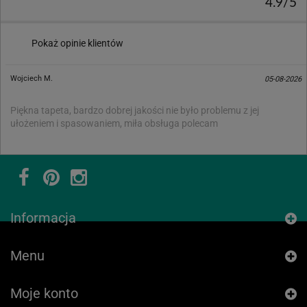
4.9/5
Pokaż opinie klientów
Wojciech M.
05-08-2026
Piękna tapeta, bardzo dobrej jakości nie było problemu z jej
ułożeniem i spasowaniem, miła obsługa polecam
Informacja
Menu
Moje konto