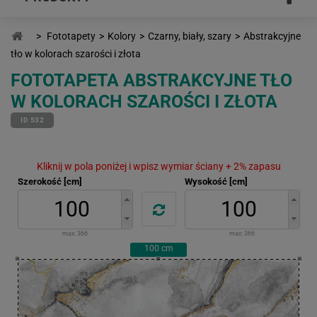
>
Fototapety
>
Kolory
>
Czarny, biały, szary
>
Abstrakcyjne
tło w kolorach szarości i złota
FOTOTAPETA ABSTRAKCYJNE TŁO
W KOLORACH SZAROŚCI I ZŁOTA
ID 532
Kliknij w pola poniżej i wpisz wymiar ściany + 2% zapasu
Szerokość [cm]
Wysokość [cm]
max:
366
max:
366
100
cm