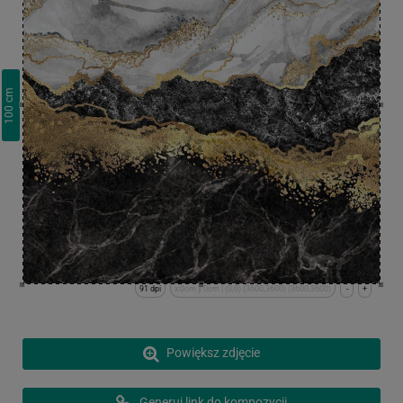
cm
100
91 dpi
x:0cm y:0cm | (0,0) (3600,3600) (3600,3600)
-
+
Powiększ zdjęcie
Generuj link do kompozycji