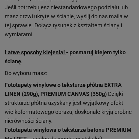
Jeśli potrzebujesz niestandardowego podziału lub
masz drzwi ukryte w ścianie, wyślij do nas maila w
tej sprawie. Dołącz rysunek z kształtem ściany i
wymiarami.
Łatwe sposoby klejenia!
- posmaruj klejem tylko
ścianę.
Do wyboru masz:
Fototapety winylowe o
teksturze
płótna EXTRA
LINEN (290g), PREMIUM CANVAS (350g)
Dzięki
strukturze płótna uzyskany jest wyjątkowy efekt
wielkoformatowego obrazu, doskonale kryją drobne
nierówności ściany.
Fototapeta winylowa o
teksturze
betonu PREMIUM
My LOFT -
idealny do wnętrz w stylu loft,