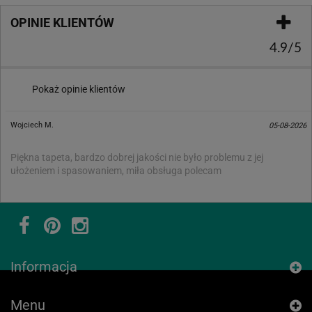
OPINIE KLIENTÓW
4.9/5
Pokaż opinie klientów
Wojciech M.
05-08-2026
Piękna tapeta, bardzo dobrej jakości nie było problemu z jej
ułożeniem i spasowaniem, miła obsługa polecam
Informacja
Menu