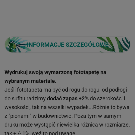
INFORMACJE SZCZEGÓŁOWE
Wydrukuj swoją wymarzoną fototapetę na
wybranym materiale.
Jeśli fototapeta ma być od rogu do rogu, od podłogi
do sufitu radzimy
dodać zapas +2%
do szerokości i
wysokości, tak na wszelki wypadek...Różnie to bywa
z "pionami" w budownictwie. Poza tym w samym
druku może wystąpić niewielka różnica w rozmiarze,
tak + /- 1%, weź to pod uwagę.