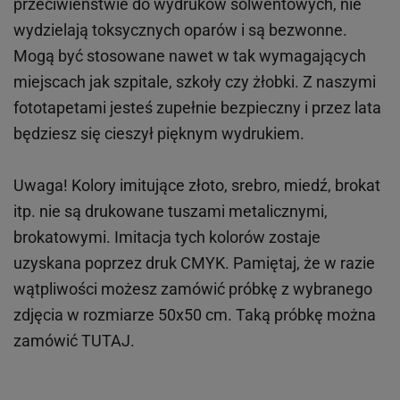
przeciwieństwie do wydruków
solwentowych
, nie
wydzielają toksycznych oparów i są bezwonne.
Mogą być stosowane nawet w tak wymagających
miejscach
jak
szpitale, szkoły czy żłobki.
Z naszymi
fototapetami jesteś zupełnie bezpieczny i przez lata
będziesz się cieszył pięknym wydrukiem.
Uwaga! Kolory imitujące złoto, srebro, miedź, brokat
itp.
nie są drukowane tuszami metalicznymi,
brokatowymi. Imitacja tych kolorów zostaje
uzyskana poprzez druk CMYK. Pamiętaj, że w
razie
wątpliwości możesz zamówić próbkę z wybranego
zdjęcia w rozmiarze 50x50 cm. Taką próbkę można
zamówić
TUTAJ
.