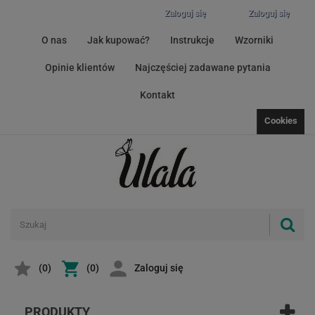
Zaloguj się
Zaloguj się
O nas
Jak kupować?
Instrukcje
Wzorniki
Opinie klientów
Najczęściej zadawane pytania
Kontakt
Cookies
(
0
)
(0)
Zaloguj się
PRODUKTY