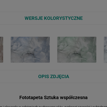
WERSJE KOLORYSTYCZNE
OPIS ZDJĘCIA
Fototapeta Sztuka współczesna
i akwarelą w odcieniach pudrowego różu, perłowej szarości i subtelnego b