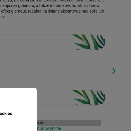
koju czy gabinetu, a także do butików, hoteli i salonów
 efekt glamour. Idealna na ścianę akcentową nad sofą lub
ho.
›
ding...
Loading...
ookies
totapeta Liście na betonowym tle