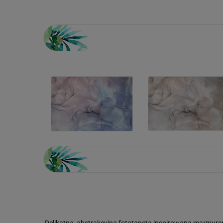
Delikatna, abstrakcyjna fototapeta inspirowana marmurem 