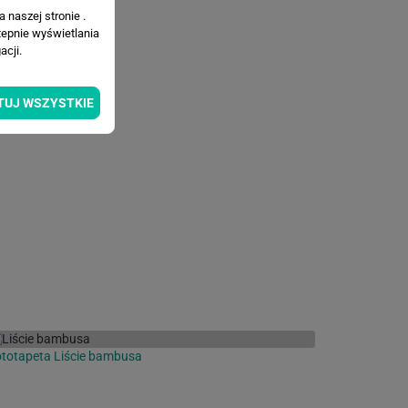
 naszej stronie .
tepnie wyświetlania
cji.
TUJ WSZYSTKIE
totapeta Liście bambusa