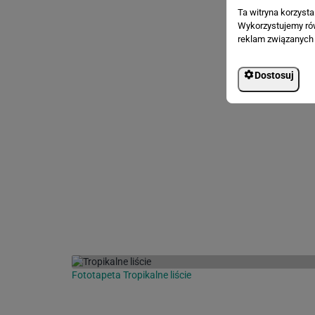
Ta witryna korzyst
Wykorzystujemy równ
reklam związanych 
Dostosuj
Fototapeta Tropikalne liście