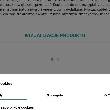
jąc oraz powiększając przestrzeń. Doskonała do salonu, sypialni, przedpo
snymi meblami, naturalnym drewnem i złotymi dodatkami, tworząc subtelny
żkiem, wspiera aranżacje w stylu minimalistycznym, skandynawskim i bo
WIZUALIZACJE PRODUKTU
Loading...
Loa
INSPIRACJE
ookies
dy
Szczegóły
O C
czące plików cookies
Fototapeta Liście na betonowej ścianie
Fo