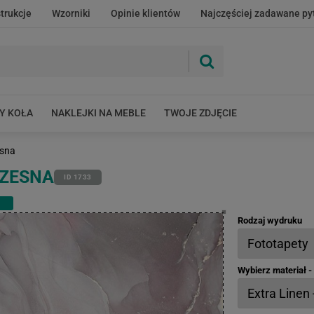
strukcje
Wzorniki
Opinie klientów
Najczęściej zadawane py
Y KOŁA
NAKLEJKI NA MEBLE
TWOJE ZDJĘCIE
esna
CZESNA
ID 1733
Rodzaj wydruku
Wybierz materiał 