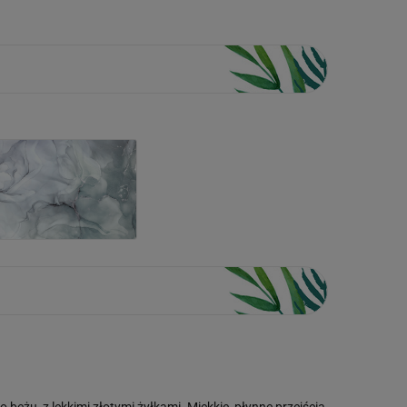
eżu, z lekkimi złotymi żyłkami. Miękkie, płynne przejścia