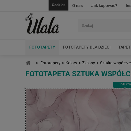
Cookies
O nas
Jak kupować?
In
FOTOTAPETY
FOTOTAPETY DLA DZIECI
TAPET
>
Fototapety
>
Kolory
>
Zielony
>
Sztuka współcz
FOTOTAPETA SZTUKA WSPÓŁ
150
cm