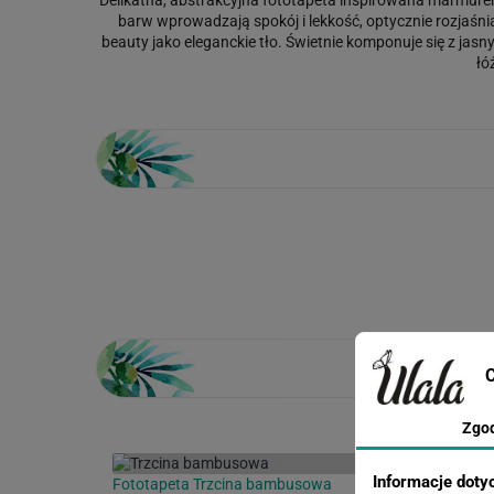
barw wprowadzają spokój i lekkość, optycznie rozjaśnia
beauty jako eleganckie tło. Świetnie komponuje się z ja
łó
Loading...
C
Zgo
Informacje doty
Fototapeta Trzcina bambusowa