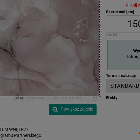
Kliknij
Szerokość [cm]
max:
660
Wyd
Istnie
Termin realizacji
Efekty
109 dpi
x:0cm y:0cm | (0,0) (6489,4326) (6489,4326)
-
+
Powiększ zdjęcie
TEM WNĘTRZ?
gramu Partnerskiego.