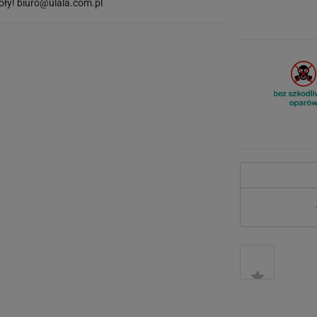
óły!
biuro@ulala.com.pl