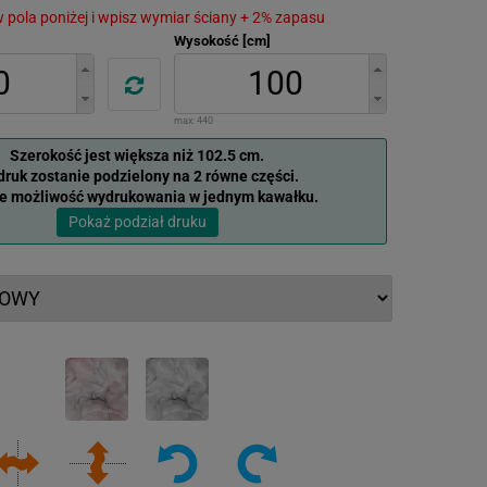
 w pola poniżej i wpisz wymiar ściany + 2% zapasu
Wysokość [cm]
max:
440
Szerokość jest większa niż 102.5 cm.
ruk zostanie podzielony na 2 równe części.
je możliwość wydrukowania w jednym kawałku.
Pokaż podział druku