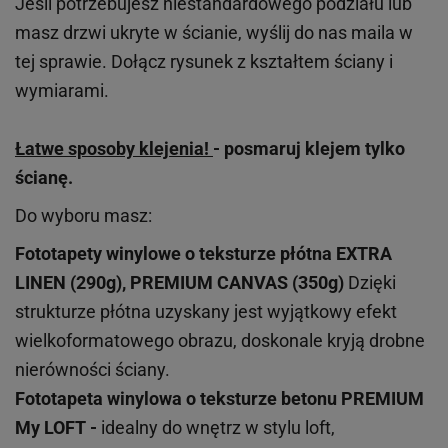
Jeśli potrzebujesz niestandardowego podziału lub
masz drzwi ukryte w ścianie, wyślij do nas maila w
tej sprawie. Dołącz rysunek z kształtem ściany i
wymiarami.
Łatwe sposoby klejenia!
- posmaruj klejem tylko
ścianę.
Do wyboru masz:
Fototapety winylowe o
teksturze
płótna EXTRA
LINEN (290g), PREMIUM CANVAS (350g)
Dzięki
strukturze płótna uzyskany jest wyjątkowy efekt
wielkoformatowego obrazu, doskonale kryją drobne
nierówności ściany.
Fototapeta winylowa o
teksturze
betonu PREMIUM
My LOFT -
idealny do wnętrz w stylu loft,