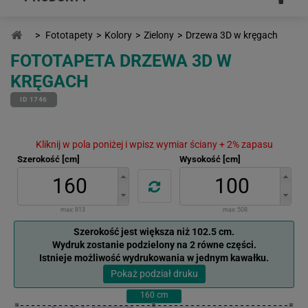
>
Fototapety
>
Kolory
>
Zielony
>
Drzewa 3D w kręgach
FOTOTAPETA DRZEWA 3D W
KRĘGACH
ID 1746
Kliknij w pola poniżej i wpisz wymiar ściany + 2% zapasu
Szerokość [cm]
Wysokość [cm]
max:
813
max:
508
Szerokość jest większa niż 102.5 cm.
Wydruk zostanie podzielony na 2 równe części.
Istnieje możliwość wydrukowania w jednym kawałku.
Pokaż podział druku
160
cm