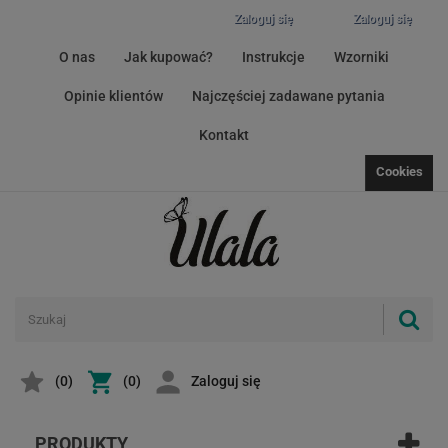
Zaloguj się
Zaloguj się
O nas
Jak kupować?
Instrukcje
Wzorniki
Opinie klientów
Najczęściej zadawane pytania
Kontakt
Cookies
(
0
)
(0)
Zaloguj się
PRODUKTY