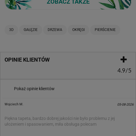
ZOBACZ TAKŻE
3D
GAŁĘZIE
DRZEWA
OKRĘGI
PIERŚCIENIE
OPINIE KLIENTÓW
4.9/5
Pokaż opinie klientów
Wojciech M.
05-08-2026
Piękna tapeta, bardzo dobrej jakości nie było problemu z jej
ułożeniem i spasowaniem, miła obsługa polecam