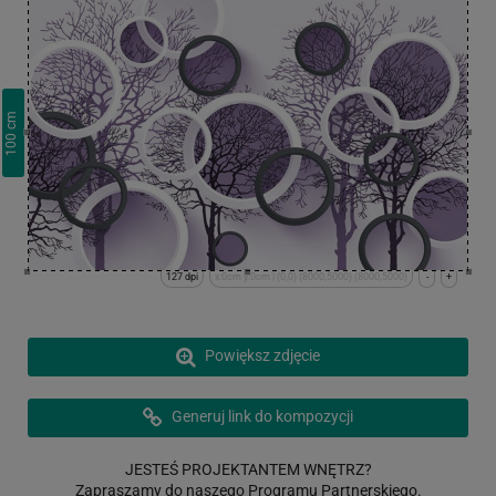
cm
100
127 dpi
x:0cm y:0cm | (0,0) (8000,5000) (8000,5000)
-
+
Powiększ zdjęcie
Generuj link do kompozycji
JESTEŚ PROJEKTANTEM WNĘTRZ?
Zapraszamy do naszego Programu Partnerskiego.