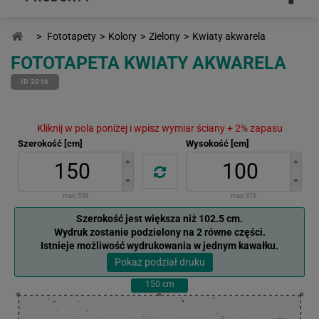
>
Fototapety
>
Kolory
>
Zielony
>
Kwiaty akwarela
FOTOTAPETA KWIATY AKWARELA
ID 2016
Kliknij w pola poniżej i wpisz wymiar ściany + 2% zapasu
Szerokość [cm]
Wysokość [cm]
max:
559
max:
373
Szerokość jest większa niż 102.5 cm.
Wydruk zostanie podzielony na 2 równe części.
Istnieje możliwość wydrukowania w jednym kawałku.
Pokaż podział druku
150
cm