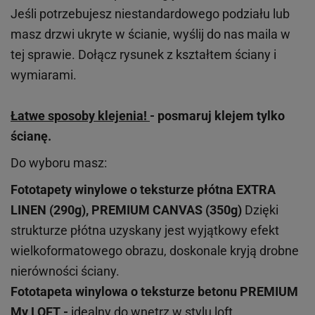
Jeśli potrzebujesz niestandardowego podziału lub
masz drzwi ukryte w ścianie, wyślij do nas maila w
tej sprawie. Dołącz rysunek z kształtem ściany i
wymiarami.
Łatwe sposoby klejenia!
- posmaruj klejem tylko
ścianę.
Do wyboru masz:
Fototapety winylowe o
teksturze
płótna EXTRA
LINEN (290g), PREMIUM CANVAS (350g)
Dzięki
strukturze płótna uzyskany jest wyjątkowy efekt
wielkoformatowego obrazu, doskonale kryją drobne
nierówności ściany.
Fototapeta winylowa o
teksturze
betonu PREMIUM
My LOFT -
idealny do wnętrz w stylu loft,