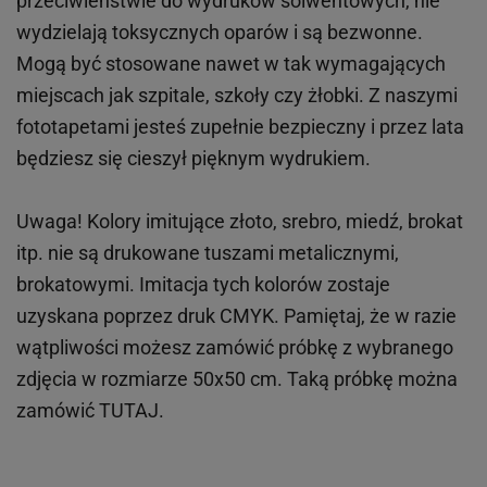
przeciwieństwie do wydruków
solwentowych
, nie
wydzielają toksycznych oparów i są bezwonne.
Mogą być stosowane nawet w tak wymagających
miejscach
jak
szpitale, szkoły czy żłobki.
Z naszymi
fototapetami jesteś zupełnie bezpieczny i przez lata
będziesz się cieszył pięknym wydrukiem.
Uwaga! Kolory imitujące złoto, srebro, miedź, brokat
itp.
nie są drukowane tuszami metalicznymi,
brokatowymi. Imitacja tych kolorów zostaje
uzyskana poprzez druk CMYK. Pamiętaj, że w
razie
wątpliwości możesz zamówić próbkę z wybranego
zdjęcia w rozmiarze 50x50 cm. Taką próbkę można
zamówić
TUTAJ
.