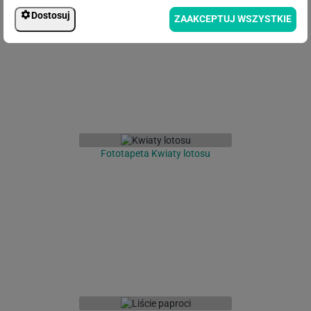
teksturowanym tle
Dostosuj
ZAAKCEPTUJ WSZYSTKIE
Fototapeta Kwiaty lotosu