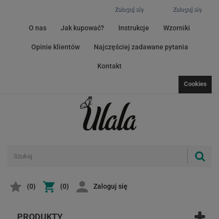
Zaloguj się
Zaloguj się
O nas
Jak kupować?
Instrukcje
Wzorniki
Opinie klientów
Najczęściej zadawane pytania
Kontakt
Cookies
(
0
)
(0)
Zaloguj się
PRODUKTY