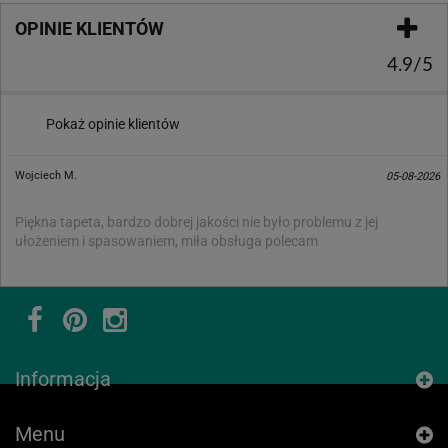
OPINIE KLIENTÓW
4.9/5
Pokaż opinie klientów
Wojciech M.
05-08-2026
Piękna tapeta, bardzo dobrej jakości nie było problemu z jej
ułożeniem i spasowaniem, miła obsługa polecam
Informacja
Menu