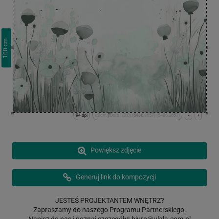
cm
100
94 dpi
x:0cm y:0cm | (0,0) (5486,3657) (5486,3657)
-
+
Powiększ zdjęcie
Generuj link do kompozycji
JESTEŚ PROJEKTANTEM WNĘTRZ?
Zapraszamy do naszego Programu Partnerskiego.
Napisz do nas i poznaj szczegóły!
biuro@ulala.com.pl