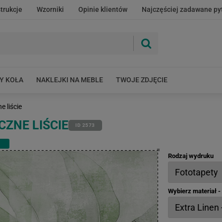
strukcje
Wzorniki
Opinie klientów
Najczęściej zadawane py
Y KOŁA
NAKLEJKI NA MEBLE
TWOJE ZDJĘCIE
e liście
ZNE LIŚCIE
ID 2573
Rodzaj wydruku
Wybierz materiał 