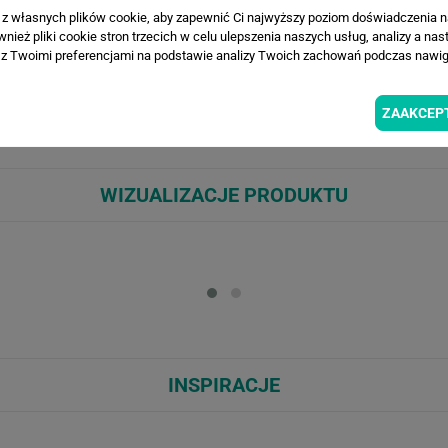
a z własnych plików cookie, aby zapewnić Ci najwyższy poziom doświadczenia na
ież pliki cookie stron trzecich w celu ulepszenia naszych usług, analizy a nas
z Twoimi preferencjami na podstawie analizy Twoich zachowań podczas nawiga
dcieniach szałwiowej zieleni, utrzymana w artystycznym, szkicowym stylu
nętrza. Idealna do salonu, sypialni lub biura – wprowadza naturalny odd
oho i skandynawskim. Sprawdzi się za łóżkiem, przy sofie lub w strefie re
ZAAKCEP
WIZUALIZACJE PRODUKTU
Loading...
Loa
INSPIRACJE