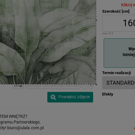
Kliknij
Szerokość [cm]
max:
813
Wyd
Istnie
Termin realizacji
127 dpi
x:0cm y:0cm | (0,0) (8000,5000) (8000,5000)
-
+
Efekty
Powiększ zdjęcie
TEM WNĘTRZ?
gramu Partnerskiego.
óły!
biuro@ulala.com.pl