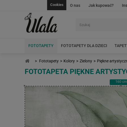
Cookies
O nas
Jak kupować?
In
FOTOTAPETY
FOTOTAPETY DLA DZIECI
TAPET
>
Fototapety
>
Kolory
>
Zielony
>
Piękne artystyczn
FOTOTAPETA PIĘKNE ARTYSTYC
160
cm