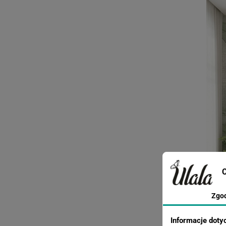
C
Zgo
Informacje doty