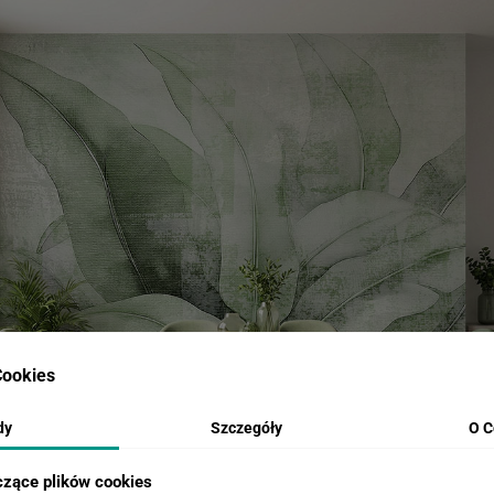
ookies
dy
Szczegóły
O C
czące plików cookies