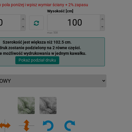
 w pola poniżej i wpisz wymiar ściany + 2% zapasu
Wysokość [cm]
max:
508
Szerokość jest większa niż 102.5 cm.
ruk zostanie podzielony na 2 równe części.
je możliwość wydrukowania w jednym kawałku.
Pokaż podział druku