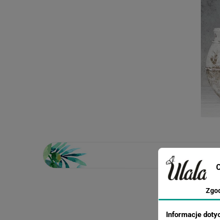
C
Zgo
Loading...
Informacje doty