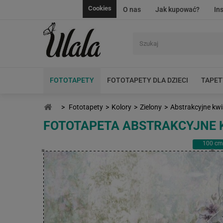
Cookies
O nas
Jak kupować?
In
FOTOTAPETY
FOTOTAPETY DLA DZIECI
TAPET
>
Fototapety
>
Kolory
>
Zielony
>
Abstrakcyjne kw
FOTOTAPETA ABSTRAKCYJNE
100
cm