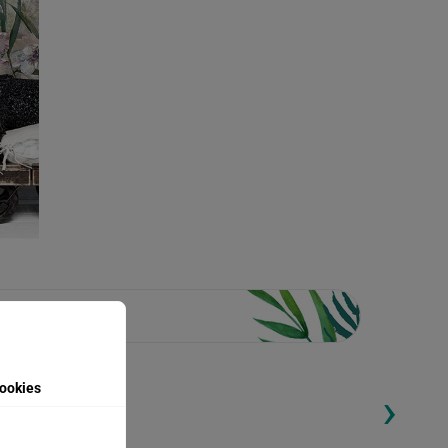
ookies
›
ding...
Loading...