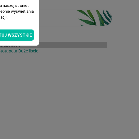
 naszej stronie .
tepnie wyświetlania
cji.
TUJ WSZYSTKIE
totapeta Duże liście