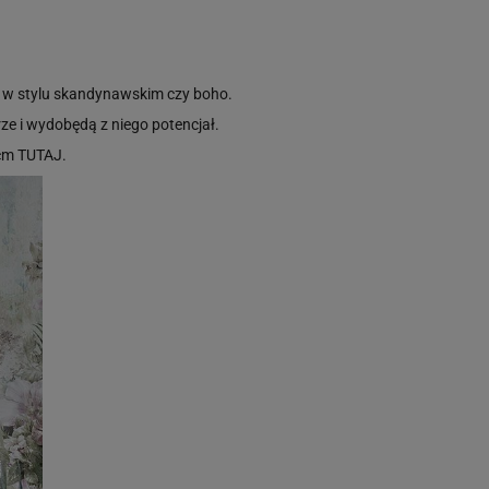
i w stylu skandynawskim czy boho.
ze i wydobędą z niego potencjał.
0cm
TUTAJ
.