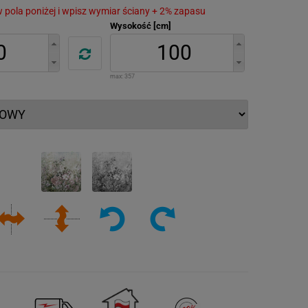
 w pola poniżej i wpisz wymiar ściany + 2% zapasu
Wysokość [cm]
max:
357