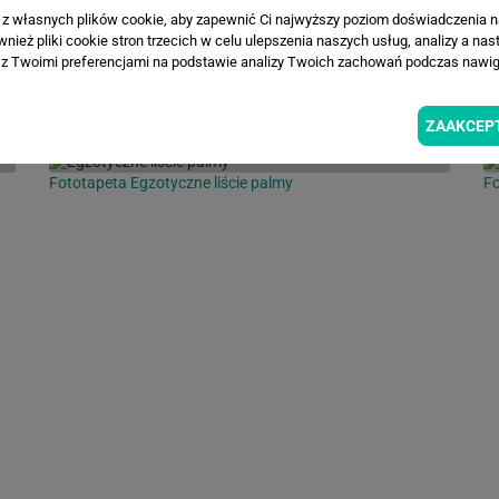
a z własnych plików cookie, aby zapewnić Ci najwyższy poziom doświadczenia na
ież pliki cookie stron trzecich w celu ulepszenia naszych usług, analizy a nas
INSPIRACJE
z Twoimi preferencjami na podstawie analizy Twoich zachowań podczas nawiga
ZAAKCEP
Fototapeta Egzotyczne liście palmy
Fo