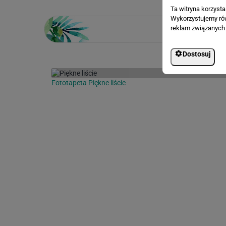
Ta witryna korzyst
Wykorzystujemy równ
reklam związanych 
Dostosuj
Fototapeta Piękne liście