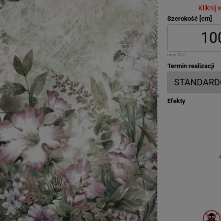
Kliknij
Szerokość [cm]
max:
357
Termin realizacji
Efekty