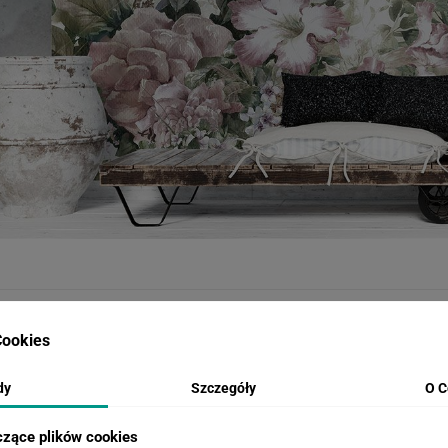
WIZUALIZACJE PRODUKTU
ookies
dy
Szczegóły
O C
Loading...
Loa
czące plików cookies