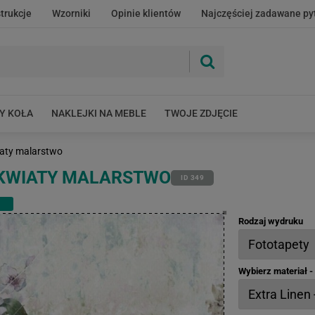
strukcje
Wzorniki
Opinie klientów
Najczęściej zadawane py
Y KOŁA
NAKLEJKI NA MEBLE
TWOJE ZDJĘCIE
iaty malarstwo
 KWIATY MALARSTWO
ID 349
Rodzaj wydruku
Wybierz materiał 