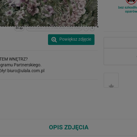
89 dpi
x:0cm y:0cm | (0,0) (3508,3508) (3508,3508)
-
+
Powiększ zdjęcie
TEM WNĘTRZ?
gramu Partnerskiego.
óły!
biuro@ulala.com.pl
OPIS ZDJĘCIA