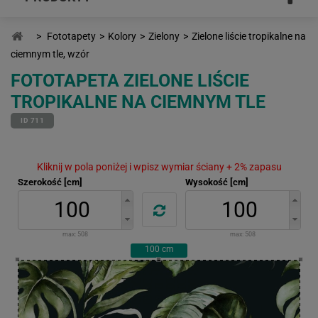
>
Fototapety
>
Kolory
>
Zielony
>
Zielone liście tropikalne na
ciemnym tle, wzór
FOTOTAPETA ZIELONE LIŚCIE
TROPIKALNE NA CIEMNYM TLE
ID 711
Kliknij w pola poniżej i wpisz wymiar ściany + 2% zapasu
Szerokość [cm]
Wysokość [cm]
max:
508
max:
508
100
cm