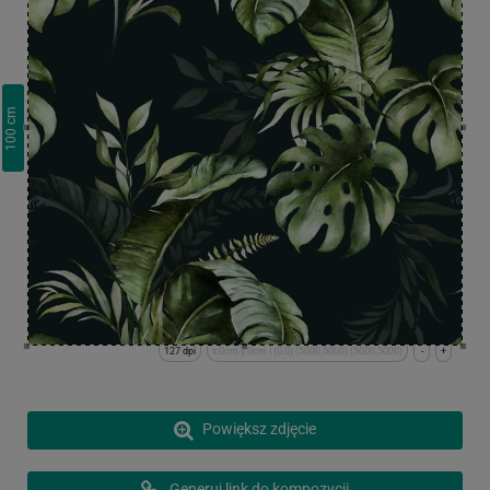
cm
100
127 dpi
x:0cm y:0cm | (0,0) (5000,5000) (5000,5000)
-
+
Powiększ zdjęcie
Generuj link do kompozycji