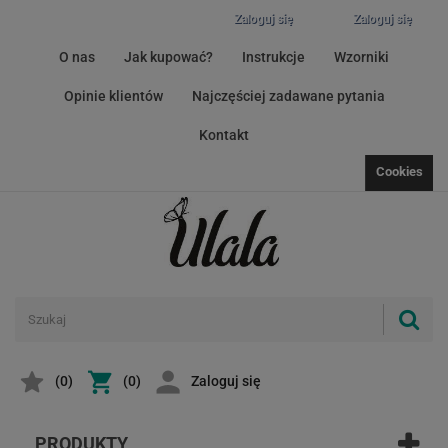
Zaloguj się
Zaloguj się
O nas
Jak kupować?
Instrukcje
Wzorniki
Opinie klientów
Najczęściej zadawane pytania
Kontakt
Cookies
(
0
)
(0)
Zaloguj się
PRODUKTY