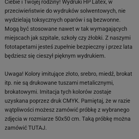
Ciebie i Twojej rodziny!
Wydruki HP
Latex
, w
przeciwieństwie do wydruków
solwentowych
, nie
wydzielają toksycznych oparów i są bezwonne.
Mogą być stosowane nawet w tak wymagających
miejscach
jak
szpitale, szkoły czy żłobki.
Z naszymi
fototapetami jesteś zupełnie bezpieczny i przez lata
będziesz się cieszył pięknym wydrukiem.
Uwaga! Kolory imitujące złoto, srebro, miedź, brokat
itp.
nie są drukowane tuszami metalicznymi,
brokatowymi. Imitacja tych kolorów zostaje
uzyskana poprzez druk CMYK. Pamiętaj, że w
razie
wątpliwości możesz zamówić próbkę z wybranego
zdjęcia w rozmiarze 50x50 cm. Taką próbkę można
zamówić
TUTAJ
.