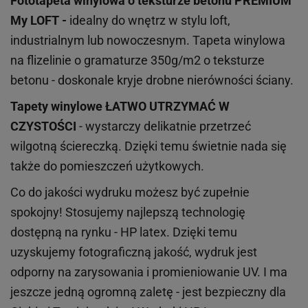
Fototapeta winylowa o
teksturze
betonu PREMIUM
My LOFT -
idealny do wnętrz w stylu loft,
industrialnym lub nowoczesnym. Tapeta winylowa
na flizelinie o gramaturze 350g/m2 o teksturze
betonu - doskonale kryje drobne nierówności ściany.
Tapety winylowe
ŁATWO UTRZYMAĆ W
CZYSTOŚCI
- wystarczy delikatnie przetrzeć
wilgotną ściereczką. Dzięki temu świetnie nada się
także do pomieszczeń użytkowych.
Co do jakości wydruku możesz być zupełnie
spokojny! Stosujemy najlepszą technologię
dostępną na rynku - HP latex. Dzięki temu
uzyskujemy fotograficzną jakość, wydruk jest
odporny na zarysowania i promieniowanie UV. I ma
jeszcze jedną ogromną zaletę - jest bezpieczny dla