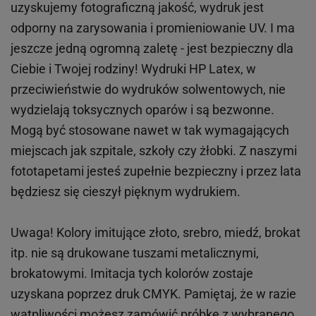
uzyskujemy fotograficzną jakość, wydruk jest
odporny na zarysowania i promieniowanie UV. I ma
jeszcze jedną ogromną zaletę - jest bezpieczny dla
Ciebie i Twojej rodziny!
Wydruki HP
Latex
, w
przeciwieństwie do wydruków
solwentowych
, nie
wydzielają toksycznych oparów i są bezwonne.
Mogą być stosowane nawet w tak wymagających
miejscach
jak
szpitale, szkoły czy żłobki.
Z naszymi
fototapetami jesteś zupełnie bezpieczny i przez lata
będziesz się cieszył pięknym wydrukiem.
Uwaga! Kolory imitujące złoto, srebro, miedź, brokat
itp.
nie są drukowane tuszami metalicznymi,
brokatowymi. Imitacja tych kolorów zostaje
uzyskana poprzez druk CMYK. Pamiętaj, że w
razie
wątpliwości możesz zamówić próbkę z wybranego