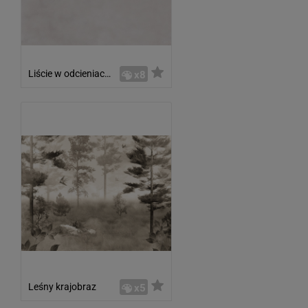
Liście w odcieniach brązu
x8
Leśny krajobraz
x5