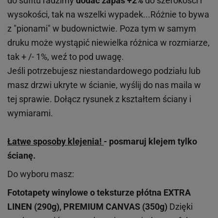
do sufitu radzimy
dodać zapas +2%
do szerokości i
wysokości, tak na wszelki wypadek...Różnie to bywa
z "pionami" w budownictwie. Poza tym w samym
druku może wystąpić niewielka różnica w rozmiarze,
tak + /- 1%, weź to pod uwagę.
Jeśli potrzebujesz niestandardowego podziału lub
masz drzwi ukryte w ścianie, wyślij do nas maila w
tej sprawie. Dołącz rysunek z kształtem ściany i
wymiarami.
Łatwe sposoby klejenia!
- posmaruj klejem tylko
ścianę.
Do wyboru masz:
Fototapety winylowe o
teksturze
płótna EXTRA
LINEN (290g), PREMIUM CANVAS (350g)
Dzięki