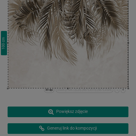
cm
100
89 dpi
x:0cm y:1cm | (0,24) (4675,3515) (4675,3539)
-
+
Powiększ zdjęcie
Generuj link do kompozycji