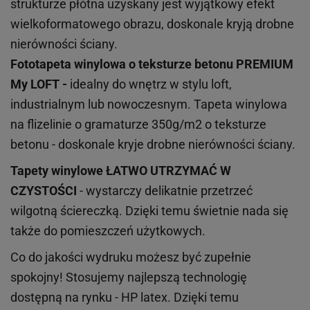
strukturze płótna uzyskany jest wyjątkowy efekt
wielkoformatowego obrazu, doskonale kryją drobne
nierówności ściany.
Fototapeta winylowa o
teksturze
betonu PREMIUM
My LOFT -
idealny do wnętrz w stylu loft,
industrialnym lub nowoczesnym. Tapeta winylowa
na flizelinie o gramaturze 350g/m2 o teksturze
betonu - doskonale kryje drobne nierówności ściany.
Tapety winylowe
ŁATWO UTRZYMAĆ W
CZYSTOŚCI
- wystarczy delikatnie przetrzeć
wilgotną ściereczką. Dzięki temu świetnie nada się
także do pomieszczeń użytkowych.
Co do jakości wydruku możesz być zupełnie
spokojny! Stosujemy najlepszą technologię
dostępną na rynku - HP latex. Dzięki temu