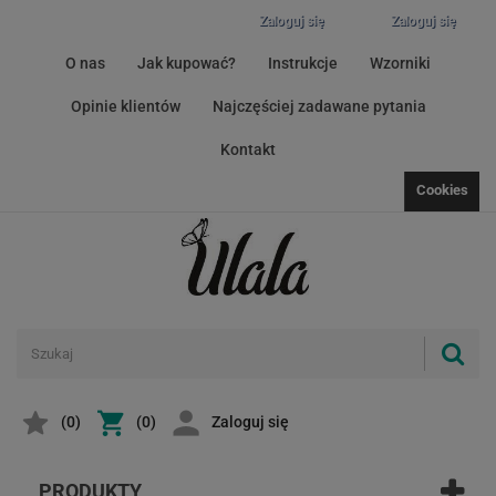
Zaloguj się
Zaloguj się
O nas
Jak kupować?
Instrukcje
Wzorniki
Opinie klientów
Najczęściej zadawane pytania
Kontakt
Cookies
(
0
)
(0)
Zaloguj się
PRODUKTY