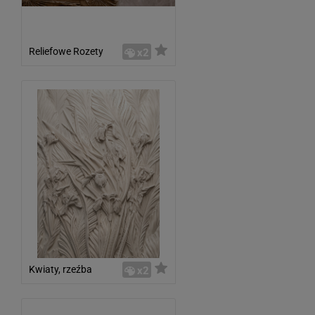
Reliefowe Rozety
x2
Kwiaty, rzeźba
x2