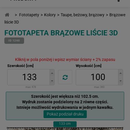
>
Fototapety
>
Kolory
>
Taupe, beżowy, brązowy
>
Brązowe
liście 3D
FOTOTAPETA BRĄZOWE LIŚCIE 3D
ID 1260
Kliknij w pola poniżej i wpisz wymiar ściany + 2% zapasu
Szerokość [cm]
Wysokość [cm]
max:
478
max:
360
Szerokość jest większa niż 102.5 cm.
Wydruk zostanie podzielony na 2 równe części.
Istnieje możliwość wydrukowania w jednym kawałku.
Pokaż podział druku
133
cm