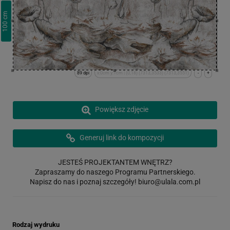
cm
100
89 dpi
x:0cm y:1cm | (0,18) (7313,3533) (7313,3551)
-
+
Powiększ zdjęcie
Generuj link do kompozycji
JESTEŚ PROJEKTANTEM WNĘTRZ?
Zapraszamy do naszego Programu Partnerskiego.
Napisz do nas i poznaj szczegóły!
biuro@ulala.com.pl
Rodzaj wydruku