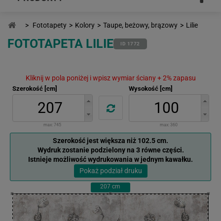
>
Fototapety
>
Kolory
>
Taupe, beżowy, brązowy
>
Lilie
FOTOTAPETA LILIE
ID 1772
Kliknij w pola poniżej i wpisz wymiar ściany + 2% zapasu
Szerokość [cm]
Wysokość [cm]
max:
745
max:
360
Szerokość jest większa niż 102.5 cm.
Wydruk zostanie podzielony na 3 równe części.
Istnieje możliwość wydrukowania w jednym kawałku.
Pokaż podział druku
207
cm