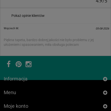
4.9/5
Pokaż opinie klientów
Wojciech M.
05-08-2026
Piękna tapeta, bardzo dobrej jakości nie było problemu z jej
ułożeniem i spasowaniem, miła obsługa polecam
Informacja
Menu
Moje konto