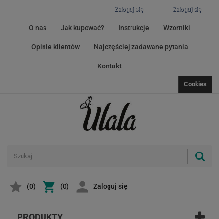
Zaloguj się
Zaloguj się
O nas
Jak kupować?
Instrukcje
Wzorniki
Opinie klientów
Najczęściej zadawane pytania
Kontakt
Cookies
(
0
)
(0)
Zaloguj się
PRODUKTY