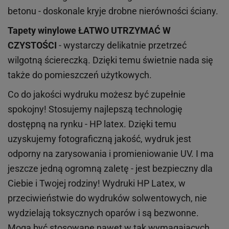
betonu - doskonale kryje drobne nierówności ściany.
Tapety winylowe
ŁATWO UTRZYMAĆ W
CZYSTOŚCI
- wystarczy delikatnie przetrzeć
wilgotną ściereczką. Dzięki temu świetnie nada się
także do pomieszczeń użytkowych.
Co do jakości wydruku możesz być zupełnie
spokojny! Stosujemy najlepszą technologię
dostępną na rynku - HP latex. Dzięki temu
uzyskujemy fotograficzną jakość, wydruk jest
odporny na zarysowania i promieniowanie UV. I ma
jeszcze jedną ogromną zaletę - jest bezpieczny dla
Ciebie i Twojej rodziny!
Wydruki HP
Latex
, w
przeciwieństwie do wydruków
solwentowych
, nie
wydzielają toksycznych oparów i są bezwonne.
Mogą być stosowane nawet w tak wymagających