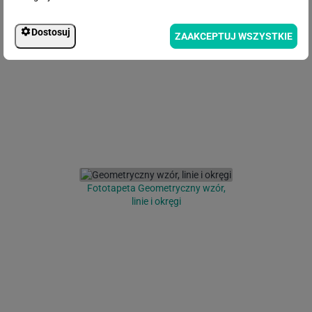
Fototapeta Abstrakcyjna sztuka
Dostosuj
ZAAKCEPTUJ WSZYSTKIE
Fototapeta Geometryczny wzór,
linie i okręgi