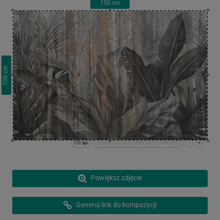
150
cm
cm
100
152 dpi
x:0cm y:0cm | (0,0) (9048,6032) (9048,6032)
-
+
Powiększ zdjęcie
Generuj link do kompozycji