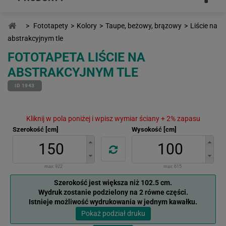
>
Fototapety
>
Kolory
>
Taupe, beżowy, brązowy
>
Liście na
abstrakcyjnym tle
FOTOTAPETA LIŚCIE NA
ABSTRAKCYJNYM TLE
ID 1943
Kliknij w pola poniżej i wpisz wymiar ściany + 2% zapasu
Szerokość [cm]
Wysokość [cm]
max:
922
max:
615
Szerokość jest większa niż 102.5 cm.
Wydruk zostanie podzielony na 2 równe części.
Istnieje możliwość wydrukowania w jednym kawałku.
Pokaż podział druku