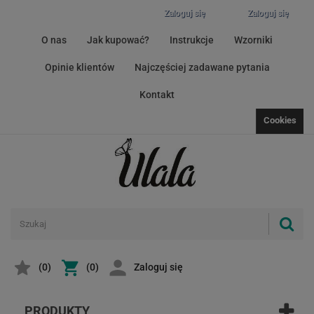
Zaloguj się
Zaloguj się
O nas
Jak kupować?
Instrukcje
Wzorniki
Opinie klientów
Najczęściej zadawane pytania
Kontakt
Cookies
(
0
)
(0)
Zaloguj się
PRODUKTY