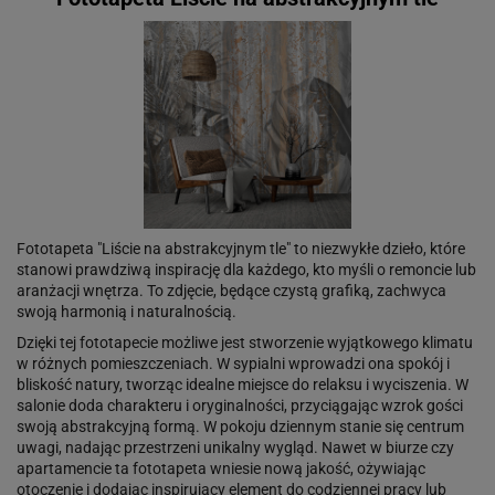
Fototapeta "Liście na abstrakcyjnym tle" to niezwykłe dzieło, które
stanowi prawdziwą inspirację dla każdego, kto myśli o remoncie lub
aranżacji wnętrza. To zdjęcie, będące czystą grafiką, zachwyca
swoją harmonią i naturalnością.
Dzięki tej fototapecie możliwe jest stworzenie wyjątkowego klimatu
w różnych pomieszczeniach. W sypialni wprowadzi ona spokój i
bliskość natury, tworząc idealne miejsce do relaksu i wyciszenia. W
salonie doda charakteru i oryginalności, przyciągając wzrok gości
swoją abstrakcyjną formą. W pokoju dziennym stanie się centrum
uwagi, nadając przestrzeni unikalny wygląd. Nawet w biurze czy
apartamencie ta fototapeta wniesie nową jakość, ożywiając
otoczenie i dodając inspirujący element do codziennej pracy lub