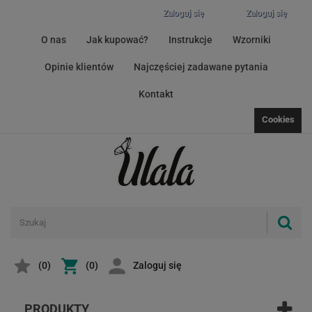
Zaloguj się
Zaloguj się
O nas
Jak kupować?
Instrukcje
Wzorniki
Opinie klientów
Najczęściej zadawane pytania
Kontakt
Cookies
(
0
)
(0)
Zaloguj się
PRODUKTY