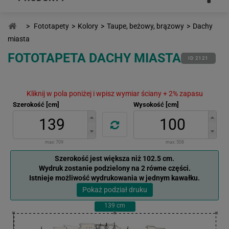
>
Fototapety
>
Kolory
>
Taupe, beżowy, brązowy
>
Dachy
miasta
FOTOTAPETA DACHY MIASTA
ID 2121
Kliknij w pola poniżej i wpisz wymiar ściany + 2% zapasu
Szerokość [cm]
Wysokość [cm]
max:
709
max:
508
Szerokość jest większa niż 102.5 cm.
Wydruk zostanie podzielony na 2 równe części.
Istnieje możliwość wydrukowania w jednym kawałku.
Pokaż podział druku
139
cm