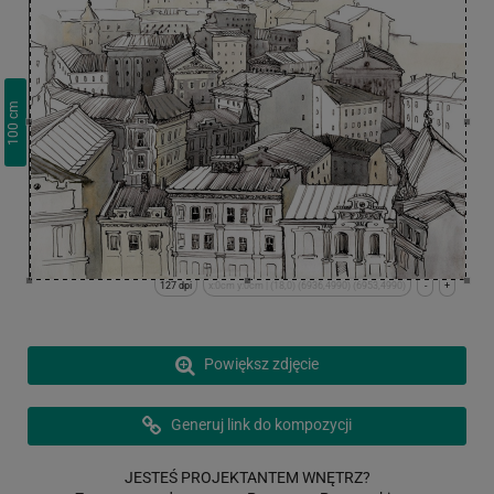
cm
100
127 dpi
x:0cm y:0cm | (18,0) (6936,4990) (6953,4990)
-
+
Powiększ zdjęcie
Generuj link do kompozycji
JESTEŚ PROJEKTANTEM WNĘTRZ?