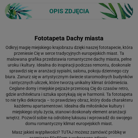
OPIS ZDJĘCIA
Fototapeta Dachy miasta
Odkryj magię miejskiego krajobrazu dzięki naszej fototapecie, która
przeniesie Cię w serce tradycyjnych europejskich miast. Ta
malowana grafika przedstawia romantyczne dachy miasta, pełne
uroku i kultury. Idealna do inspiracji podczas remontu, doskonale
sprawdzi się w aranżacji sypialni, salonu, pokoju dziennego czy
biura. Zanurz się w artystycznym świecie staromodnych budynków
i antycznych uliczek, które tworzą unikalny klimat śródmieścia.
Ceglane domy i miejskie pejzaże przeniosą Cię do czasów retro,
gdzie architektura i sztuka spotykają się w harmonii. Ta fototapeta
to nie tylko dekoracja – to prawdziwy obraz, który doda charakteru
każdemu apartamentowi. Idealna dla miłośników kultury i
miejskiego stylu życia, stanowi doskonały element aranżacji
wnętrz. Pozwól sobie na odrobinę luksusu i wprowadź do swojego
domu romantyczny klimat europejskich miast.
Masz jakieś wątpliwości?
TUTAJ
możesz zamówić próbkę w
rozmiarze 50x50cm z wybranego zdjęcia.