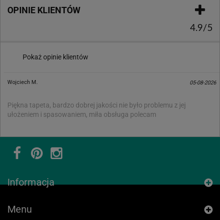
OPINIE KLIENTÓW
4.9/5
Pokaż opinie klientów
Wojciech M.
05-08-2026
Piękna tapeta, bardzo dobrej jakości nie było problemu z jej
ułożeniem i spasowaniem, miła obsługa polecam
Informacja
Menu