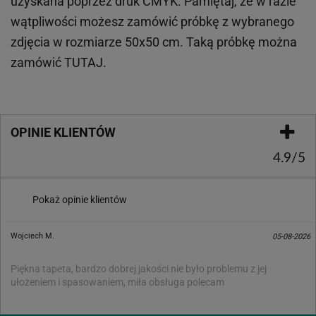
uzyskana poprzez druk CMYK. Pamiętaj, że w
razie
wątpliwości możesz zamówić próbkę z wybranego
zdjęcia w rozmiarze 50x50 cm. Taką próbkę można
zamówić
TUTAJ
.
OPINIE KLIENTÓW
4.9/5
Pokaż opinie klientów
Wojciech M.
05-08-2026
Piękna tapeta, bardzo dobrej jakości nie było problemu z jej
ułożeniem i spasowaniem, miła obsługa polecam