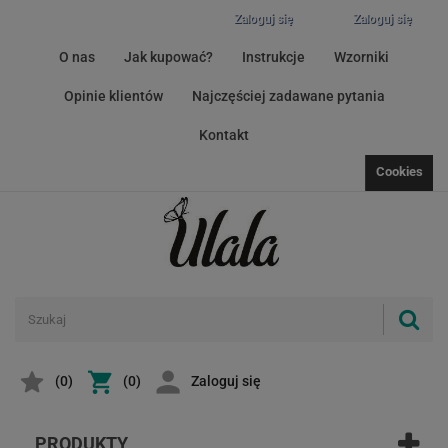
Zaloguj się
Zaloguj się
O nas
Jak kupować?
Instrukcje
Wzorniki
Opinie klientów
Najczęściej zadawane pytania
Kontakt
Cookies
(
0
)
(0)
Zaloguj się
PRODUKTY