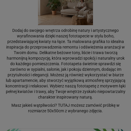
Dodaj do swojego wnętrza odrobinę natury i artystycznego
wyrafinowania dzięki naszej fototapecie w stylu boho,
przedstawiającej kwiaty na łące. Ta malowana grafika to idealna
inspiracja do przeprowadzenia remontu i odświeżenia aranżacji w
Twoim domu. Delikatne beżowe tony, liście i trawa tworzą
harmonijną kompozycję, która wprowadzi spokój i naturalny urok
do każdego pomieszczenia. Fototapeta świetnie sprawdzi się
zarówno w sypialni, salonie, jak i pokoju dziennym, dodając im
przytulności i elegancji. Możesz ją również wykorzystać w biurze
lub apartamencie, aby stworzyć wyjątkową atmosferę sprzyjającą
koncentracji i relaksowi. Wybierz naszą fototapetę z motywem łąki
pełnej kwiatów i trawy, aby Twoje wnętrze zyskało niepowtarzalny
charakter inspirowany naturą.
Masz jakieś wątpliwości?
TUTAJ
możesz zamówić próbkę w
rozmiarze 50x50cm z wybranego zdjęcia.