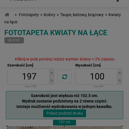
>
Fototapety
>
Kolory
>
Taupe, beżowy, brązowy
>
Kwiaty
na łące
FOTOTAPETA KWIATY NA ŁĄCE
ID 2127
Kliknij w pola poniżej i wpisz wymiar ściany + 2% zapasu
Szerokość [cm]
Wysokość [cm]
max:
1299
max:
661
Szerokość jest większa niż 102.5 cm.
Wydruk zostanie podzielony na 2 równe części.
Istnieje możliwość wydrukowania w jednym kawałku.
Pokaż podział druku
197
cm