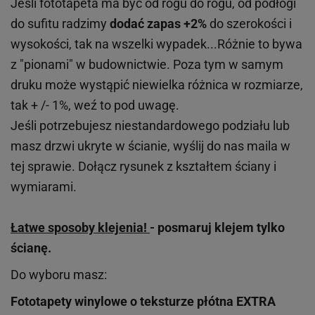
Jeśli fototapeta ma być od rogu do rogu, od podłogi
do sufitu radzimy
dodać zapas +2%
do szerokości i
wysokości, tak na wszelki wypadek...Różnie to bywa
z "pionami" w budownictwie. Poza tym w samym
druku może wystąpić niewielka różnica w rozmiarze,
tak + /- 1%, weź to pod uwagę.
Jeśli potrzebujesz niestandardowego podziału lub
masz drzwi ukryte w ścianie, wyślij do nas maila w
tej sprawie. Dołącz rysunek z kształtem ściany i
wymiarami.
Łatwe sposoby klejenia!
- posmaruj klejem tylko
ścianę.
Do wyboru masz:
Fototapety winylowe o
teksturze
płótna EXTRA