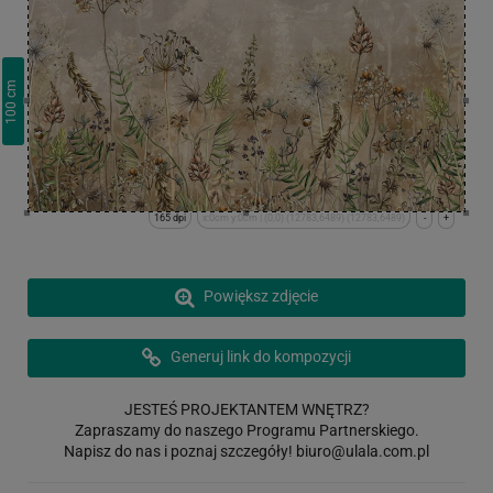
cm
100
165 dpi
x:0cm y:0cm | (0,0) (12783,6489) (12783,6489)
-
+
Powiększ zdjęcie
Generuj link do kompozycji
JESTEŚ PROJEKTANTEM WNĘTRZ?
Zapraszamy do naszego Programu Partnerskiego.
Napisz do nas i poznaj szczegóły!
biuro@ulala.com.pl