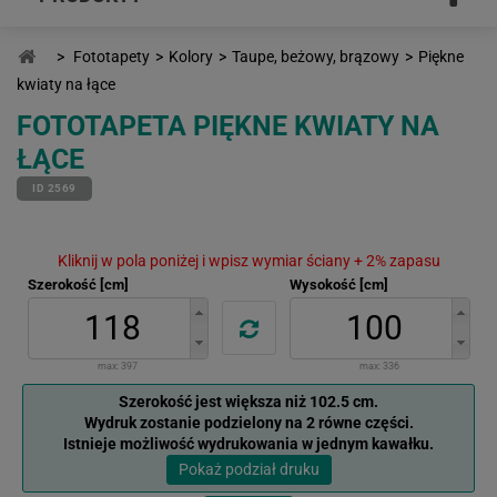
>
Fototapety
>
Kolory
>
Taupe, beżowy, brązowy
>
Piękne
kwiaty na łące
FOTOTAPETA PIĘKNE KWIATY NA
ŁĄCE
ID 2569
Kliknij w pola poniżej i wpisz wymiar ściany + 2% zapasu
Szerokość [cm]
Wysokość [cm]
max:
397
max:
336
Szerokość jest większa niż 102.5 cm.
Wydruk zostanie podzielony na 2 równe części.
Istnieje możliwość wydrukowania w jednym kawałku.
Pokaż podział druku