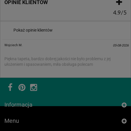
OPINIE KLIENTÓW
4.9/5
Pokaż opinie klientów
Wojciech M.
05-08-2026
Piękna tapeta, bardzo dobrej jakości nie było problemu z jej
ułożeniem i spasowaniem, miła obsługa polecam
Informacja
Menu