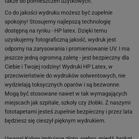
także do pomieszczeń użytkowych.
Co do jakości wydruku możesz być zupełnie
spokojny! Stosujemy najlepszą technologię
dostępną na rynku - HP latex. Dzięki temu
uzyskujemy fotograficzną jakość, wydruk jest
odporny na zarysowania i promieniowanie UV. I ma
jeszcze jedną ogromną zaletę - jest bezpieczny dla
Ciebie i Twojej rodziny!
Wydruki HP
Latex
, w
przeciwieństwie do wydruków
solwentowych
, nie
wydzielają toksycznych oparów i są bezwonne.
Mogą być stosowane nawet w tak wymagających
miejscach
jak
szpitale, szkoły czy żłobki.
Z naszymi
fototapetami jesteś zupełnie bezpieczny i przez lata
będziesz się cieszył pięknym wydrukiem.
Uwaga! Kolory imitujące złoto, srebro, miedź, brokat