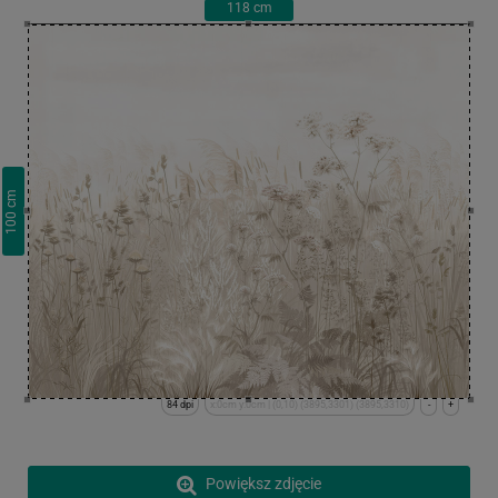
118
cm
cm
100
84 dpi
x:0cm y:0cm | (0,10) (3895,3301) (3895,3310)
-
+
Powiększ zdjęcie