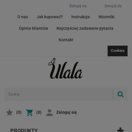
Zaloguj się
Zaloguj się
O nas
Jak kupować?
Instrukcje
Wzorniki
Opinie klientów
Najczęściej zadawane pytania
Kontakt
Cookies
(
0
)
(0)
Zaloguj się
PRODUKTY