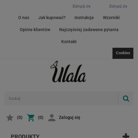
Zaloguj się
Zaloguj się
O nas
Jak kupować?
Instrukcje
Wzorniki
Opinie klientów
Najczęściej zadawane pytania
Kontakt
Cookies
(
0
)
(0)
Zaloguj się
PRODUKTY