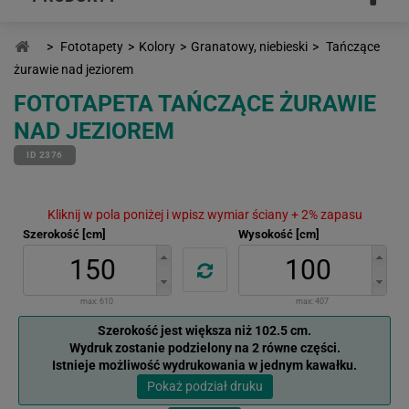
>
Fototapety
>
Kolory
>
Granatowy, niebieski
>
Tańczące
żurawie nad jeziorem
FOTOTAPETA TAŃCZĄCE ŻURAWIE
NAD JEZIOREM
ID 2376
Kliknij w pola poniżej i wpisz wymiar ściany + 2% zapasu
Szerokość [cm]
Wysokość [cm]
max:
610
max:
407
Szerokość jest większa niż 102.5 cm.
Wydruk zostanie podzielony na 2 równe części.
Istnieje możliwość wydrukowania w jednym kawałku.
Pokaż podział druku