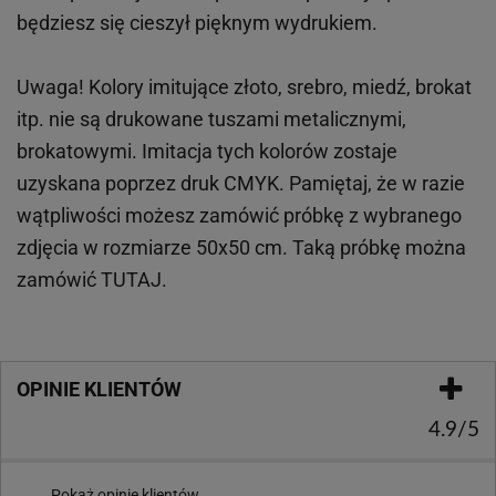
będziesz się cieszył pięknym wydrukiem.
Uwaga! Kolory imitujące złoto, srebro, miedź, brokat
itp.
nie są drukowane tuszami metalicznymi,
brokatowymi. Imitacja tych kolorów zostaje
uzyskana poprzez druk CMYK. Pamiętaj, że w
razie
wątpliwości możesz zamówić próbkę z wybranego
zdjęcia w rozmiarze 50x50 cm. Taką próbkę można
zamówić
TUTAJ
.
OPINIE KLIENTÓW
4.9/5
Pokaż opinie klientów