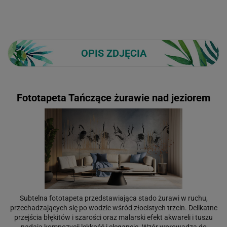
OPIS ZDJĘCIA
Fototapeta Tańczące żurawie nad jeziorem
Subtelna fototapeta przedstawiająca stado żurawi w ruchu,
przechadzających się po wodzie wśród złocistych trzcin. Delikatne
przejścia błękitów i szarości oraz malarski efekt akwareli i tuszu
nadają kompozycji lekkość i elegancję. Wzór wprowadza do