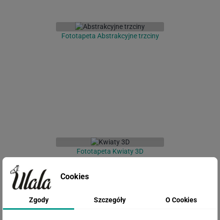
Fototapeta Abstrakcyjne trzciny
Fototapeta Kwiaty 3D
Cookies
Zgody
Szczegóły
O Cookies