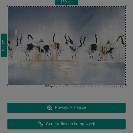
150
cm
cm
100
102 dpi
x:0cm y:0cm | (0,0) (5985,3990) (5985,3990)
-
+
Powiększ zdjęcie
Generuj link do kompozycji