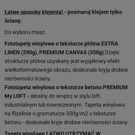
Łatwe sposoby klejenia!
- posmaruj klejem tylko
ścianę.
Do wyboru masz:
Fototapety winylowe o
teksturze
płótna EXTRA
LINEN (290g), PREMIUM CANVAS (350g)
Dzięki
strukturze płótna uzyskany jest wyjątkowy efekt
wielkoformatowego obrazu, doskonale kryją drobne
nierówności ściany.
Fototapeta winylowa o
teksturze
betonu PREMIUM
My LOFT -
idealny do wnętrz w stylu loft,
industrialnym lub nowoczesnym. Tapeta winylowa
na flizelinie o gramaturze 350g/m2 o teksturze
betonu - doskonale kryje drobne nierówności ściany.
Tapety winylowe
ŁATWO UTRZYMAĆ W