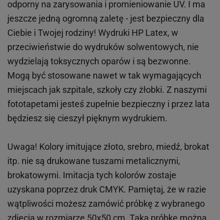
odporny na zarysowania i promieniowanie UV. I ma
jeszcze jedną ogromną zaletę - jest bezpieczny dla
Ciebie i Twojej rodziny!
Wydruki HP
Latex
, w
przeciwieństwie do wydruków
solwentowych
, nie
wydzielają toksycznych oparów i są bezwonne.
Mogą być stosowane nawet w tak wymagających
miejscach
jak
szpitale, szkoły czy żłobki.
Z naszymi
fototapetami jesteś zupełnie bezpieczny i przez lata
będziesz się cieszył pięknym wydrukiem.
Uwaga! Kolory imitujące złoto, srebro, miedź, brokat
itp.
nie są drukowane tuszami metalicznymi,
brokatowymi. Imitacja tych kolorów zostaje
uzyskana poprzez druk CMYK. Pamiętaj, że w
razie
wątpliwości możesz zamówić próbkę z wybranego
zdjęcia w rozmiarze 50x50 cm. Taką próbkę można