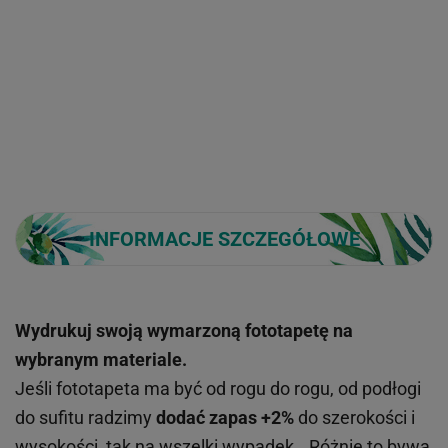
INFORMACJE SZCZEGÓŁOWE
Wydrukuj swoją wymarzoną fototapetę na
wybranym materiale.
Jeśli fototapeta ma być od rogu do rogu, od podłogi
do sufitu radzimy
dodać zapas +2%
do szerokości i
wysokości, tak na wszelki wypadek...Różnie to bywa