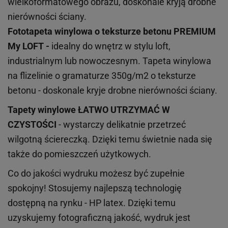
wielkoformatowego obrazu, doskonale kryją drobne
nierówności ściany.
Fototapeta winylowa o
teksturze
betonu PREMIUM
My LOFT -
idealny do wnętrz w stylu loft,
industrialnym lub nowoczesnym. Tapeta winylowa
na flizelinie o gramaturze 350g/m2 o teksturze
betonu - doskonale kryje drobne nierówności ściany.
Tapety winylowe
ŁATWO UTRZYMAĆ W
CZYSTOŚCI
- wystarczy delikatnie przetrzeć
wilgotną ściereczką. Dzięki temu świetnie nada się
także do pomieszczeń użytkowych.
Co do jakości wydruku możesz być zupełnie
spokojny! Stosujemy najlepszą technologię
dostępną na rynku - HP latex. Dzięki temu
uzyskujemy fotograficzną jakość, wydruk jest