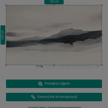
160
cm
cm
100
127 dpi
x:0cm y:0cm | (0,0) (8000,5000) (8000,5000)
-
+
Powiększ zdjęcie
Generuj link do kompozycji