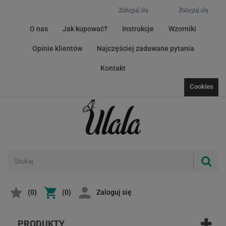
Zaloguj się
Zaloguj się
O nas
Jak kupować?
Instrukcje
Wzorniki
Opinie klientów
Najczęściej zadawane pytania
Kontakt
Cookies
(
0
)
(0)
Zaloguj się
PRODUKTY