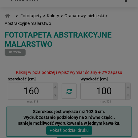
>
Fototapety
>
Kolory
>
Granatowy, niebieski
>
Abstrakcyjne malarstwo
FOTOTAPETA ABSTRAKCYJNE
MALARSTWO
ID 2536
Kliknij w pola poniżej i wpisz wymiar ściany + 2% zapasu
Szerokość [cm]
Wysokość [cm]
max:
813
max:
508
Szerokość jest większa niż 102.5 cm.
Wydruk zostanie podzielony na 2 równe części.
Istnieje możliwość wydrukowania w jednym kawałku.
Pokaż podział druku