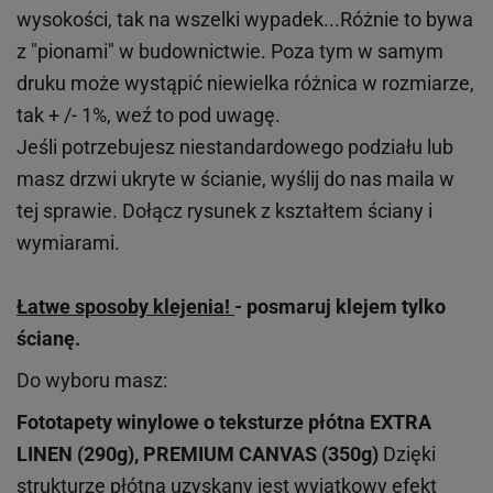
wysokości, tak na wszelki wypadek...Różnie to bywa
z "pionami" w budownictwie. Poza tym w samym
druku może wystąpić niewielka różnica w rozmiarze,
tak + /- 1%, weź to pod uwagę.
Jeśli potrzebujesz niestandardowego podziału lub
masz drzwi ukryte w ścianie, wyślij do nas maila w
tej sprawie. Dołącz rysunek z kształtem ściany i
wymiarami.
Łatwe sposoby klejenia!
- posmaruj klejem tylko
ścianę.
Do wyboru masz:
Fototapety winylowe o
teksturze
płótna EXTRA
LINEN (290g), PREMIUM CANVAS (350g)
Dzięki
strukturze płótna uzyskany jest wyjątkowy efekt