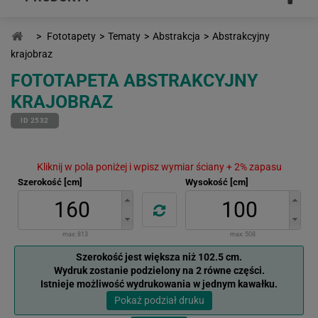
>
Fototapety
>
Tematy
>
Abstrakcja
>
Abstrakcyjny
krajobraz
FOTOTAPETA ABSTRAKCYJNY
KRAJOBRAZ
ID 2532
Kliknij w pola poniżej i wpisz wymiar ściany + 2% zapasu
Szerokość [cm]
Wysokość [cm]
max:
813
max:
508
Szerokość jest większa niż 102.5 cm.
Wydruk zostanie podzielony na 2 równe części.
Istnieje możliwość wydrukowania w jednym kawałku.
Pokaż podział druku