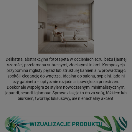
Delikatna, abstrakcyjna fototapeta w odcieniach ecru, beżu i jasnej
szarości, przełamana subtelnymi, złocistymi liniami. Kompozycja
przypomina mglisty pejzaż lub strukturę kamienia, wprowadzając
spokój i elegancję do wnętrza. Idealna do salonu, sypialni, jadalni
czy gabinetu – optycznie rozjaśnia i powiększa przestrzeń.
Doskonale współgra ze stylem nowoczesnym, minimalistycznym,
japandi, scandi i glamour. Sprawdzi się jako tło za sofą, łóżkiem lub
biurkiem, tworząc luksusowy, ale nienachalny akcent.
WIZUALIZACJE PRODUKTU