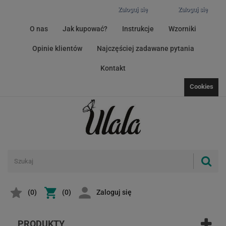
Zaloguj się
Zaloguj się
O nas
Jak kupować?
Instrukcje
Wzorniki
Opinie klientów
Najczęściej zadawane pytania
Kontakt
Cookies
(
0
)
(0)
Zaloguj się
PRODUKTY