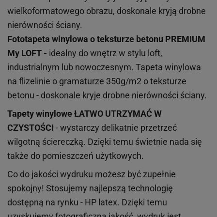
wielkoformatowego obrazu, doskonale kryją drobne
nierówności ściany.
Fototapeta winylowa o
teksturze
betonu PREMIUM
My LOFT -
idealny do wnętrz w stylu loft,
industrialnym lub nowoczesnym. Tapeta winylowa
na flizelinie o gramaturze 350g/m2 o teksturze
betonu - doskonale kryje drobne nierówności ściany.
Tapety winylowe
ŁATWO UTRZYMAĆ W
CZYSTOŚCI
- wystarczy delikatnie przetrzeć
wilgotną ściereczką. Dzięki temu świetnie nada się
także do pomieszczeń użytkowych.
Co do jakości wydruku możesz być zupełnie
spokojny! Stosujemy najlepszą technologię
dostępną na rynku - HP latex. Dzięki temu
uzyskujemy fotograficzną jakość, wydruk jest