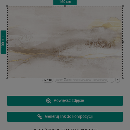
160
cm
cm
100
127 dpi
x:0cm y:0cm | (0,0) (8000,5000) (8000,5000)
-
+
Powiększ zdjęcie
Generuj link do kompozycji