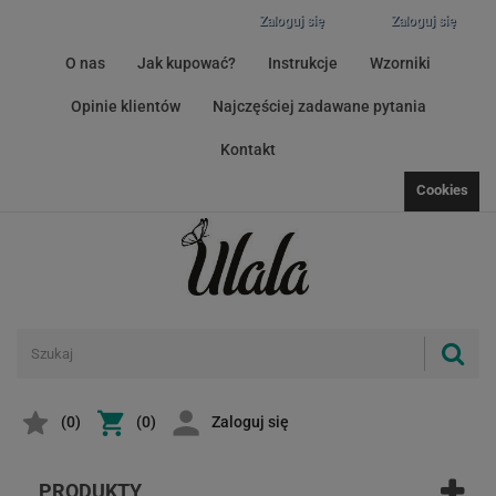
Zaloguj się
Zaloguj się
O nas
Jak kupować?
Instrukcje
Wzorniki
Opinie klientów
Najczęściej zadawane pytania
Kontakt
Cookies
(
0
)
(0)
Zaloguj się
PRODUKTY