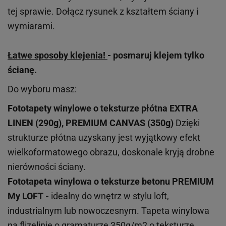
tej sprawie. Dołącz rysunek z kształtem ściany i
wymiarami.
Łatwe sposoby klejenia!
- posmaruj klejem tylko
ścianę.
Do wyboru masz:
Fototapety winylowe o
teksturze
płótna EXTRA
LINEN (290g), PREMIUM CANVAS (350g)
Dzięki
strukturze płótna uzyskany jest wyjątkowy efekt
wielkoformatowego obrazu, doskonale kryją drobne
nierówności ściany.
Fototapeta winylowa o
teksturze
betonu PREMIUM
My LOFT -
idealny do wnętrz w stylu loft,
industrialnym lub nowoczesnym. Tapeta winylowa
na flizelinie o gramaturze 350g/m2 o teksturze