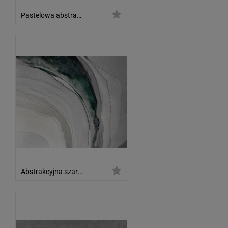
Pastelowa abstrakcja
Abstrakcyjna szara struktura z kolorowymi smugami